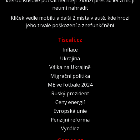
kterou Rusové potkat nechtějí. Slouží přes 30 let a nic ji
neumí nahradit
Klíček vedle mobilu a další 2 místa v autě, kde hrozí
jeho trvalé poškození a znefunkčnění
Tiscali.cz
Inflace
Ukrajina
Válka na Ukrajině
Migrační politika
ME ve fotbale 2024
Ruský prezident
Ceny energií
Evropská unie
Penzijní reforma
Vynález