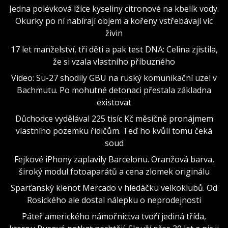
Jedna polévková lžíce kyseliny citronové na kbelík vody.
Okurky po ní nabírají objem a kořeny vstřebávají víc
živin
17 let manželství, tři děti a pak test DNA: Celina zjistila,
že si vzala vlastního příbuzného
Video: Su-27 shodily GBU na ruský komunikační uzel v
Bachmutu. Po mohutné detonaci přestala základna
existovat
Důchodce vydělával 225 tisíc Kč měsíčně pronájmem
vlastního pozemku řidičům. Teď ho kvůli tomu čeká
soud
Fejkové iPhony zaplavily Barcelonu. Oranžová barva,
široký modul fotoaparátů a cena zlomek originálu
Sparťanský klenot Mercado v hledáčku velkoklubů. Od
Rosického ale dostal nálepku o neprodejnosti
Páteř amerického námořnictva tvoří jediná třída,