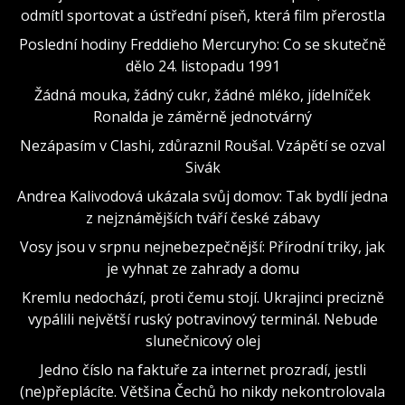
odmítl sportovat a ústřední píseň, která film přerostla
Poslední hodiny Freddieho Mercuryho: Co se skutečně
dělo 24. listopadu 1991
Žádná mouka, žádný cukr, žádné mléko, jídelníček
Ronalda je záměrně jednotvárný
Nezápasím v Clashi, zdůraznil Roušal. Vzápětí se ozval
Sivák
Andrea Kalivodová ukázala svůj domov: Tak bydlí jedna
z nejznámějších tváří české zábavy
Vosy jsou v srpnu nejnebezpečnější: Přírodní triky, jak
je vyhnat ze zahrady a domu
Kremlu nedochází, proti čemu stojí. Ukrajinci precizně
vypálili největší ruský potravinový terminál. Nebude
slunečnicový olej
Jedno číslo na faktuře za internet prozradí, jestli
(ne)přeplácíte. Většina Čechů ho nikdy nekontrolovala