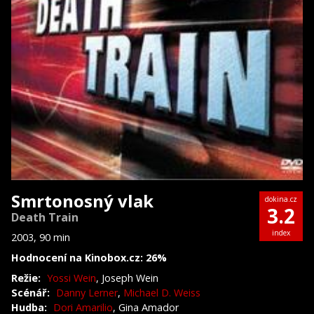
Smrtonosný vlak
dokina.cz
3.2
Death Train
index
2003, 90 min
Hodnocení na Kinobox.cz: 26%
Režie:
Yossi Wein
, Joseph Wein
Scénář:
Danny Lerner
,
Michael D. Weiss
Hudba:
Dori Amarilio
, Gina Amador