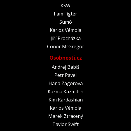
KSW
I am Figter
Sumó
Karlos Vémola
Jiří Procházka
Conor McGregor
Osobnosti.cz
Andrej Babiš
Petr Pavel
Hana Zagorová
Kazma Kazmitch
Kim Kardashian
Karlos Vémola
Marek Ztracený
Taylor Swift