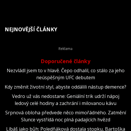
NEJNOVĚJŠÍ ČLÁNKY
Doporučené články
Nezvládl jsem to v hlavě. Čepo odhalil, co stálo za jeho
neúspěšným UFC debutem
Kdy změnit životní styl, abyste oddálili nástup demence?
Vedro už vás nedostane: Geniální trik udrží nápoj
ledový celé hodiny a zachrání i milovanou kávu
Srpnová obloha předvede něco mimořádného. Zatmění
Slunce vystřídá noc plná padajících hvězd
Líbáš jako bůh: Poledňáková dostala stopku, Bartoška