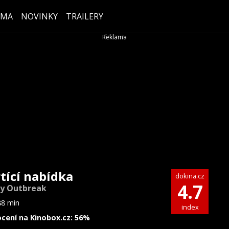
ÉMA
NOVINKY
TRAILERY
tící nabídka
dokina.cz
4.7
y Outbreak
88 min
index
cení na Kinobox.cz: 56%