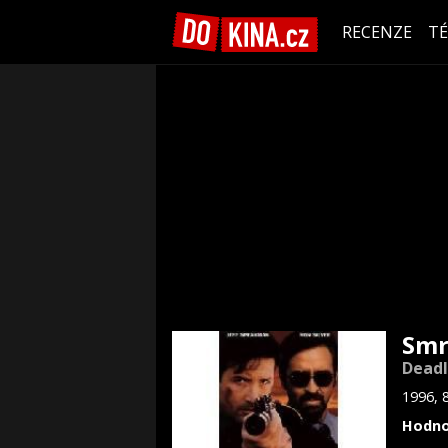
RECENZE
T
Smr
Deadl
1996, 
Hodno