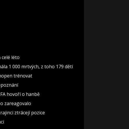
celé léto
mála 1 000 mrtvých, z toho 179 dětí
chopen trénovat
nepoznání
FIFA hovoří o hanbě
lo zareagovalo
ajinci ztrácejí pozice
ci