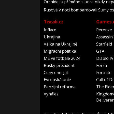
Orchidej u přímého slunce nikdy nep
Rusové v noci bombardovali Sumy osmi 
Tiscali.cz
Games.
Inflace
Recenze
Ukrajina
Assassin
Válka na Ukrajině
Starfield
Migrační politika
GTA
ME ve fotbale 2024
Diablo IV
Ruský prezident
Forza
Ceny energií
Fortnite
Evropská unie
Call of D
Penzijní reforma
The Elder
Vynález
Kingdom
Delivere