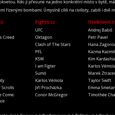
okvetou. Kdo ji přesune na jedno konkrétní místo v bytě, má
řízenými bombami. Úmyslně cílili na civilisty, zabili i dvě m
cz
Fights.cz
Osobnosti.c
UFC
Andrej Babiš
's Creed
Oktagon
Petr Pavel
Clash of The Stars
Hana Zagoro
PFL
Kazma Kazmit
KSW
Kim Kardashi
I am Figter
Karlos Vémol
Sumó
Marek Ztrace
uty
Karlos Vémola
Taylor Swift
 Scrolls
Jiří Procházka
Emma Smeta
e Come:
Conor McGregor
Timothée Cha
nce