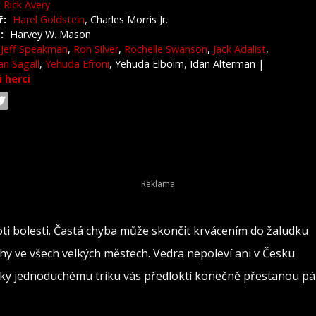
Rick Avery
ř:
Harel Goldstein
, Charles Morris Jr.
:
Harvey W. Mason
Jeff Speakman
,
Ron Silver
,
Rochelle Swanson
,
Jack Adalist
,
an Sagall
,
Yehuda Efroni
, Yehuda Elboim, Idan Alterman
|
i herci
oti bolesti. Častá chyba může skončit krvácením do žaludku
rahy ve všech velkých městech. Vedra nepoleví ani v Česku
 Díky jednoduchému triku vás předloktí konečně přestanou pál