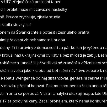
o v UFC zřejmě čeká poslední tanec
d. I průlet může mít závažné následky
. Prudce zrychluje, zjistila studie
zabila stovky lidí
konem na Štvanici chtěla potěšit i zesnulého bratra
a nimi překvapí víc než samotná hudba
diny. Tři suroviny z domácnosti za pár korun je vyženou na 
rouží nad ukrajinskými civilisty a bez milosti je zabíjí. Bez
oblémech. Jandač si přivodil vážné zranění a v Plzni není s
iskárna velká jako krabice od bot mění návštěvu zubaře k 
 Rabatu. Wenger se od něj distancoval, generální sekretář 
 v mozku přestal bojovat. Pak mu snoubenka řekla ano a tě
, fronta se posouvá. Vlastní analytici ukazují mapu, kde Ukr
 17 za polovinu ceny. Začal pronájem, který nemá konkuren