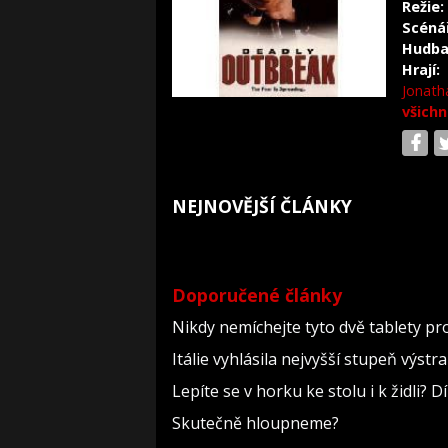
Režie:
Scéná
Hudba
Hrají:
Jonath
všichn
NEJNOVĚJŠÍ ČLÁNKY
Doporučené články
Nikdy nemíchejte tyto dvě tablety pr
Itálie vyhlásila nejvyšší stupeň výst
Lepíte se v horku ke stolu i k židli?
Skutečně hloupneme?