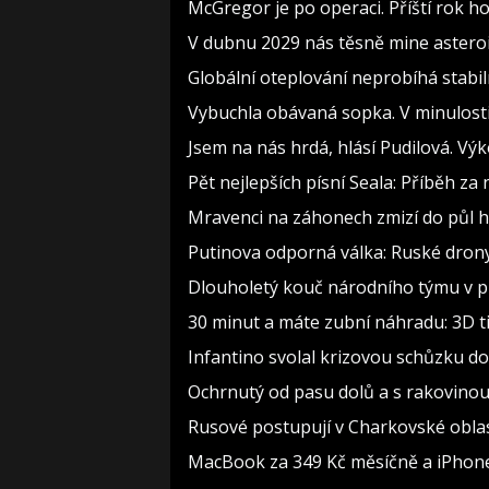
McGregor je po operaci. Příští rok h
V dubnu 2029 nás těsně mine asteroi
Globální oteplování neprobíhá stabilně
Vybuchla obávaná sopka. V minulosti 
Jsem na nás hrdá, hlásí Pudilová. Vý
Pět nejlepších písní Seala: Příběh z
Mravenci na záhonech zmizí do půl ho
Putinova odporná válka: Ruské drony k
Dlouholetý kouč národního týmu v pr
30 minut a máte zubní náhradu: 3D t
Infantino svolal krizovou schůzku do
Ochrnutý od pasu dolů a s rakovinou
Rusové postupují v Charkovské oblasti
MacBook za 349 Kč měsíčně a iPhone