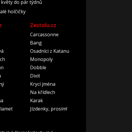
 květy do pár týdnů
alé holčičky
z
Zestolu.cz
Carcassonne
Bang
vá
Osadníci z Katanu
ch
Monopoly
an
Dobble
a
Dixit
ný
Krycí jména
Na křídlech
na
Karak
lamet
Jízdenky, prosím!