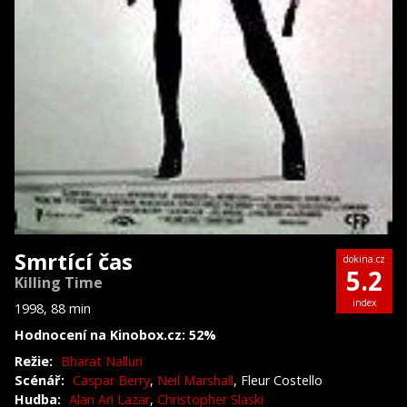
Smrtící čas
dokina.cz
5.2
Killing Time
index
1998, 88 min
Hodnocení na Kinobox.cz: 52%
Režie:
Bharat Nalluri
Scénář:
Caspar Berry
,
Neil Marshall
, Fleur Costello
Hudba:
Alan Ari Lazar
,
Christopher Slaski