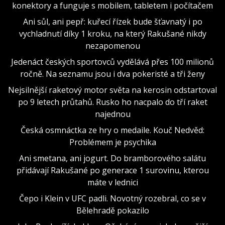
konektory a funguje s mobilem, tabletem i počítačem
Ani sůl, ani pepř: kuřecí řízek bude šťavnatý i po
vychladnutí díky 1 kroku, na který Rakušané nikdy
nezapomenou
Jedenáct českých sportovců vydělává přes 100 milionů
ročně. Na seznamu jsou i dva pokeristé a tři ženy
Nejsilnější raketový motor světa na kerosin odstartoval
po 9 letech průtahů. Rusko ho nacpalo do tří raket
najednou
Česká osmnáctka ze hry o medaile. Kouč Nedvěd:
Problémem je psychika
Ani smetana, ani jogurt. Do bramborového salátu
přidávají Rakušané po generace 1 surovinu, kterou
máte v lednici
Čepo i Klein v UFC padli. Novotný rozebral, co se v
Bělehradě pokazilo