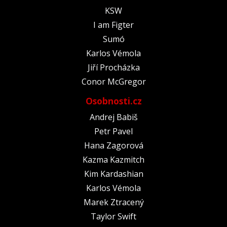
KSW
I am Figter
Sumó
Karlos Vémola
Jiří Procházka
Conor McGregor
Osobnosti.cz
Andrej Babiš
Petr Pavel
Hana Zagorová
Kazma Kazmitch
Kim Kardashian
Karlos Vémola
Marek Ztracený
Taylor Swift