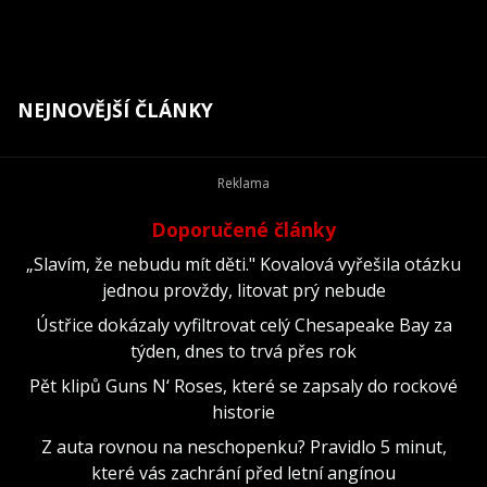
NEJNOVĚJŠÍ ČLÁNKY
Doporučené články
„Slavím, že nebudu mít děti." Kovalová vyřešila otázku
jednou provždy, litovat prý nebude
Ústřice dokázaly vyfiltrovat celý Chesapeake Bay za
týden, dnes to trvá přes rok
Pět klipů Guns N‘ Roses, které se zapsaly do rockové
historie
Z auta rovnou na neschopenku? Pravidlo 5 minut,
které vás zachrání před letní angínou