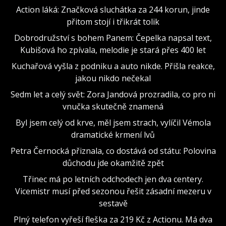
Action láká: Značková sluchátka za 244 korun, jinde
přitom stojí i třikrát tolik
Dobrodružství s bohem Panem: Čepelka napsal text,
Kubišová ho zpívala, melodie je stará přes 400 let
Kuchařová vyšla z podniku a auto nikde. Přišla reakce,
jakou nikdo nečekal
Sedm let a celý svět: Zora Jandová prozradila, co pro ni
vnučka skutečně znamená
Byl jsem celý od krve, měl jsem strach, vylíčil Vémola
dramatické krmení lvů
Petra Černocká přiznala, co dostává od státu: Polovina
důchodu jde okamžitě zpět
Třinec má po letních odchodech jen dva centery.
Vicemistr musí před sezonou řešit zásadní mezeru v
sestavě
Plný telefon vyřeší fleška za 219 Kč z Actionu. Má dva