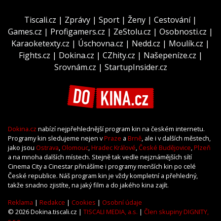
Tiscali.cz
|
Zprávy
|
Sport
|
Ženy
|
Cestování
|
Games.cz
|
Profigamers.cz
|
ZeStolu.cz
|
Osobnosti.cz
|
Karaoketexty.cz
|
Úschovna.cz
|
Nedd.cz
|
Moulík.cz
|
Fights.cz
|
Dokina.cz
|
CZhity.cz
|
Našepeníze.cz
|
Srovnám.cz
|
StartupInsider.cz
Dokina.cz
nabízí nejpřehlednější program kin na českém internetu.
Programy kin sledujeme nejen v
Praze
a
Brně
, ale i v dalších městech,
jako jsou
Ostrava
,
Olomouc
,
Hradec Králové
,
České Budějovice
,
Plzeň
a na mnoha dalších místech. Stejně tak vedle nejznámějších sítí
Cinema City a Cinestar přinášíme i programy menších kin po celé
České republice. Náš program kin je vždy kompletní a přehledný,
takže snadno zjistíte, na jaký film a do jakého kina zajít.
Reklama
|
Redakce
|
Cookies
|
Osobní údaje
© 2026 Dokina.tiscali.cz |
TISCALI MEDIA, a.s.
|
Člen skupiny DIGNITY,