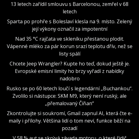
13 letech zařídil smlouvu s Barcelonou, zemřel v 68
letech
Sparta po prohře s Boleslaví klesla na 9. místo. Zelený
její výkony označil za impotentní
Nad 35 °C rajčata ve skleníku přestanou plodit.
Vápenné mléko za pár korun srazí teplotu dřív, než se
listy spálí
Chcete Jeep Wrangler? Kupte ho teď, dokud ještě je.
Evropské emisní limity ho brzy vyřadí z nabídky
nadobro
Rusko se po 60 letech loučí s legendární „Buchankou“.
Zvolilo si nástupce: SKM M9, který není ruský, ale
„přemalovaný Číňan“
Zkontrolujte si soukromí, Gmail zapnul AI, která čte e-
maily i přílohy. Většina lidí o tom neví, funkce běží na
pozadí
V 58 % aut se skrývá závada motoru, o které řidič