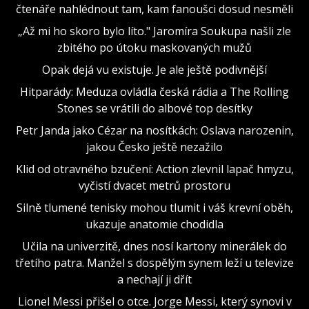
čtenáře nahlédnout tam, kam fanoušci dosud nesměli
„Až mi ho skoro bylo líto." Jaromíra Soukupa našli zle
zbitého po útoku maskovaných mužů
Opak dejá vu existuje. Je ale ještě podivnější
Hitparády: Meduza ovládla česká rádia a The Rolling
Stones se vrátili do albové top desítky
Petr Janda jako Cézar na nosítkách: Oslava narozenin,
jakou Česko ještě nezažilo
Klid od otravného bzučení: Action zlevnil lapač hmyzu,
vyčistí dvacet metrů prostoru
Silně tlumené tenisky mohou tlumit i váš krevní oběh,
ukazuje anatomie chodidla
Učila na univerzitě, dnes nosí kartony minerálek do
třetího patra. Manžel s dospělým synem leží u televize
a nechají ji dřít
Lionel Messi přišel o otce. Jorge Messi, který synovi v