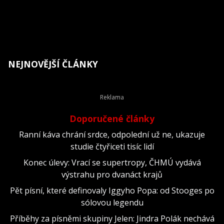
NEJNOVĚJŠÍ ČLÁNKY
Doporučené články
Ranní káva chrání srdce, odpolední už ne, ukazuje
studie čtyřiceti tisíc lidí
Konec úlevy: Vrací se supertropy, ČHMÚ vydává
výstrahu pro dvanáct krajů
Pět písní, které definovaly Iggyho Popa: od Stooges po
sólovou legendu
Příběhy za písněmi skupiny Jelen: Jindra Polák nechává