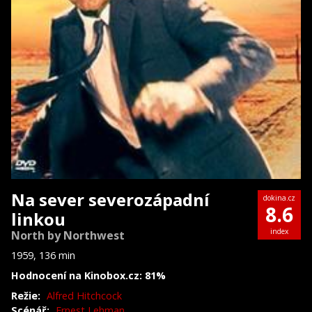
Na sever severozápadní
dokina.cz
8.6
linkou
index
North by Northwest
1959, 136 min
Hodnocení na Kinobox.cz: 81%
Režie:
Alfred Hitchcock
Scénář:
Ernest Lehman