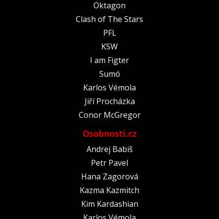
Oktagon
Clash of The Stars
PFL
KSW
I am Figter
Sumó
Karlos Vémola
Jiří Procházka
Conor McGregor
Osobnosti.cz
Andrej Babiš
Petr Pavel
Hana Zagorová
Kazma Kazmitch
Kim Kardashian
Karlos Vémola