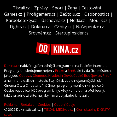
Tiscali.cz
|
Zprávy
|
Sport
|
Ženy
|
Cestování
|
Games.cz
|
Profigamers.cz
|
ZeStolu.cz
|
Osobnosti.cz
|
Karaoketexty.cz
|
Úschovna.cz
|
Nedd.cz
|
Moulík.cz
|
Fights.cz
|
Dokina.cz
|
CZhity.cz
|
Našepeníze.cz
|
Srovnám.cz
|
StartupInsider.cz
Dokina.cz
nabízí nejpřehlednější program kin na českém internetu.
Programy kin sledujeme nejen v
Praze
a
Brně
, ale i v dalších městech,
jako jsou
Ostrava
,
Olomouc
,
Hradec Králové
,
České Budějovice
,
Plzeň
a na mnoha dalších místech. Stejně tak vedle nejznámějších sítí
Cinema City a Cinestar přinášíme i programy menších kin po celé
České republice. Náš program kin je vždy kompletní a přehledný,
takže snadno zjistíte, na jaký film a do jakého kina zajít.
Reklama
|
Redakce
|
Cookies
|
Osobní údaje
© 2026 Dokina.tiscali.cz |
TISCALI MEDIA, a.s.
|
Člen skupiny DIGNITY,
s.r.o.