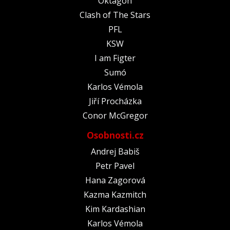
Oktagon
Clash of The Stars
PFL
KSW
I am Figter
Sumó
Karlos Vémola
Jiří Procházka
Conor McGregor
Osobnosti.cz
Andrej Babiš
Petr Pavel
Hana Zagorová
Kazma Kazmitch
Kim Kardashian
Karlos Vémola