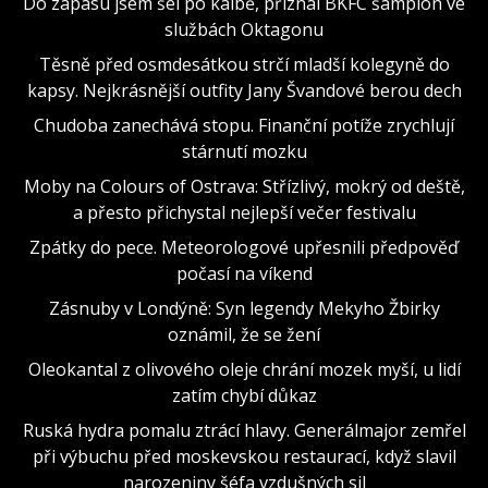
Do zápasu jsem šel po kalbě, přiznal BKFC šampion ve
službách Oktagonu
Těsně před osmdesátkou strčí mladší kolegyně do
kapsy. Nejkrásnější outfity Jany Švandové berou dech
Chudoba zanechává stopu. Finanční potíže zrychlují
stárnutí mozku
Moby na Colours of Ostrava: Střízlivý, mokrý od deště,
a přesto přichystal nejlepší večer festivalu
Zpátky do pece. Meteorologové upřesnili předpověď
počasí na víkend
Zásnuby v Londýně: Syn legendy Mekyho Žbirky
oznámil, že se žení
Oleokantal z olivového oleje chrání mozek myší, u lidí
zatím chybí důkaz
Ruská hydra pomalu ztrácí hlavy. Generálmajor zemřel
při výbuchu před moskevskou restaurací, když slavil
narozeniny šéfa vzdušných sil