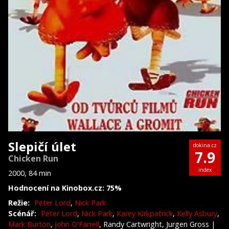
Slepičí úlet
dokina.cz
7.9
Chicken Run
index
2000, 84 min
Hodnocení na Kinobox.cz: 75%
Režie:
Peter Lord
,
Nick Park
Scénář:
Peter Lord
,
Nick Park
,
Karey Kirkpatrick
,
Kelly Asbury
,
Mark Burton
,
John O'Farrell
, Randy Cartwright, Jurgen Gross
|