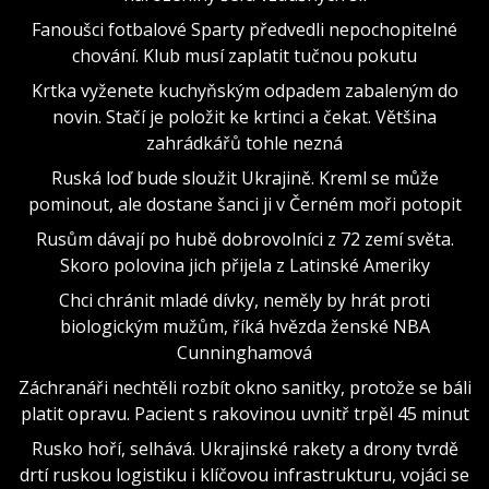
Fanoušci fotbalové Sparty předvedli nepochopitelné
chování. Klub musí zaplatit tučnou pokutu
Krtka vyženete kuchyňským odpadem zabaleným do
novin. Stačí je položit ke krtinci a čekat. Většina
zahrádkářů tohle nezná
Ruská loď bude sloužit Ukrajině. Kreml se může
pominout, ale dostane šanci ji v Černém moři potopit
Rusům dávají po hubě dobrovolníci z 72 zemí světa.
Skoro polovina jich přijela z Latinské Ameriky
Chci chránit mladé dívky, neměly by hrát proti
biologickým mužům, říká hvězda ženské NBA
Cunninghamová
Záchranáři nechtěli rozbít okno sanitky, protože se báli
platit opravu. Pacient s rakovinou uvnitř trpěl 45 minut
Rusko hoří, selhává. Ukrajinské rakety a drony tvrdě
drtí ruskou logistiku i klíčovou infrastrukturu, vojáci se