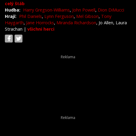
celý štáb
Hudba:
Harry Gregson-Williams
,
John Powell
,
Dion DiMucci
Hrají:
Phil Daniels
,
Lynn Ferguson
,
Mel Gibson
,
Tony
Haygarth
,
Jane Horrocks
,
Miranda Richardson
, Jo Allen, Laura
Strachan
|
všichni herci