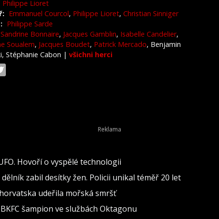
Philippe Lioret
ř:
Emmanuel Courcol
,
Philippe Lioret
,
Christian Sinniger
:
Philippe Sarde
Sandrine Bonnaire
,
Jacques Gamblin
,
Isabelle Candelier
,
ne Soualem
,
Jacques Boudet
,
Patrick Mercado
, Benjamin
ki, Stéphanie Cabon
|
všichni herci
 UFO. Hovoří o vyspělé technologii
lník zabil desítky žen. Policii unikal téměř 20 let
 Chorvatska udeřila mořská smršť
al BKFC šampion ve službách Oktagonu