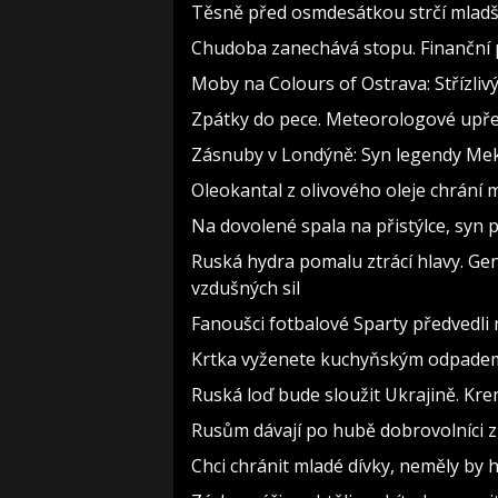
Těsně před osmdesátkou strčí mladší
Chudoba zanechává stopu. Finanční p
Moby na Colours of Ostrava: Střízlivý
Zpátky do pece. Meteorologové upře
Zásnuby v Londýně: Syn legendy Meky
Oleokantal z olivového oleje chrání m
Na dovolené spala na přistýlce, syn pří
Ruská hydra pomalu ztrácí hlavy. Ge
vzdušných sil
Fanoušci fotbalové Sparty předvedli
Krtka vyženete kuchyňským odpadem z
Ruská loď bude sloužit Ukrajině. Kre
Rusům dávají po hubě dobrovolníci z 
Chci chránit mladé dívky, neměly b