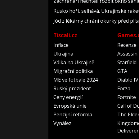
Záchranáři nechtěli rozbít okno sanit
Rusko hoří, selhává. Ukrajinské raket
Jód z lékárny chrání okurky před plís
Tiscali.cz
Games.
Inflace
Recenze
Ukrajina
Assassin
Válka na Ukrajině
Starfield
Migrační politika
GTA
ME ve fotbale 2024
Diablo IV
Ruský prezident
Forza
Ceny energií
Fortnite
Evropská unie
Call of D
Penzijní reforma
The Elder
Vynález
Kingdom
Delivere