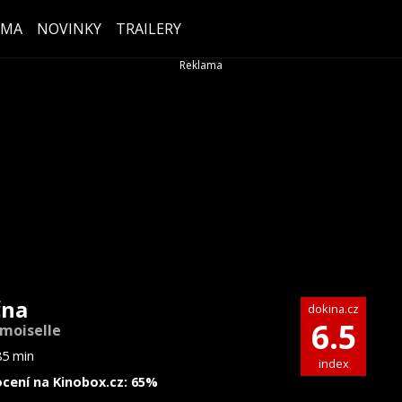
ÉMA
NOVINKY
TRAILERY
čna
dokina.cz
6.5
moiselle
85 min
index
cení na Kinobox.cz: 65%