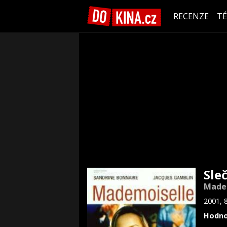
RECENZE
T
Sle
Made
2001, 
Hodno