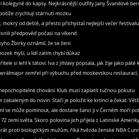
 kolegyně do kapsy. Nejkrásnější outfity Jany Švandové be
otíže zrychlují stárnutí mozku
, mokrý od deště, a přesto přichystal nejlepší večer festivalu
snili předpověď počasí na víkend
ho Žbirky oznámil, že se žení
ozek myší, u lidí zatím chybí důkaz
tele si lehl k tátovi. Iva z Jihlavy popsala, jak žije jako páté
nerálmajor zemřel při výbuchu před moskevskou restaurací, 
 nepochopitelné chování. Klub musí zaplatit tučnou pokutu
abaleným do novin. Stačí je položit ke krtinci a čekat. Vět
ml se může pominout, ale dostane šanci ji v Černém moři po
72 zemí světa. Skoro polovina jich přijela z Latinské Amerik
y hrát proti biologickým mužům, říká hvězda ženské NBA Cu