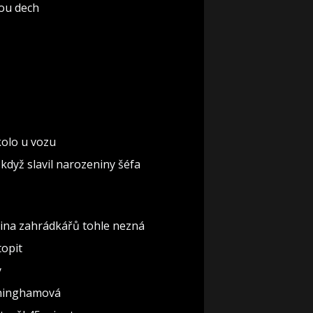
rou dech
 kolo u vozu
když slavil narozeniny šéfa
šina zahrádkářů tohle nezná
topit
y
nninghamová