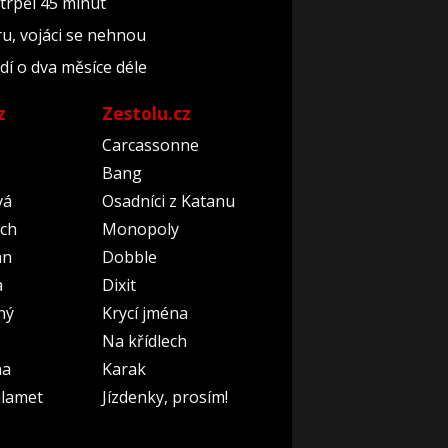
 trpěl 45 minut
ru, vojáci se nehnou
dí o dva měsíce déle
z
Zestolu.cz
Carcassonne
Bang
vá
Osadníci z Katanu
ch
Monopoly
an
Dobble
a
Dixit
ný
Krycí jména
Na křídlech
na
Karak
lamet
Jízdenky, prosím!