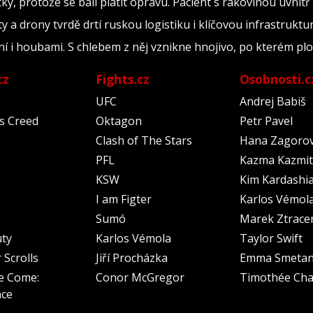
ky, protože se báli platit opravu. Pacient s rakovinou uvnitř
y a drony tvrdě drtí ruskou logistiku i klíčovou infrastruktu
ní i houbami. S chlebem z něj vznikne hnojivo, po kterém plo
cz
Fights.cz
Osobnosti.c
UFC
Andrej Babiš
's Creed
Oktagon
Petr Pavel
Clash of The Stars
Hana Zagoro
PFL
Kazma Kazmit
KSW
Kim Kardashi
I am Figter
Karlos Vémol
Sumó
Marek Ztrace
uty
Karlos Vémola
Taylor Swift
 Scrolls
Jiří Procházka
Emma Smeta
e Come:
Conor McGregor
Timothée Cha
nce