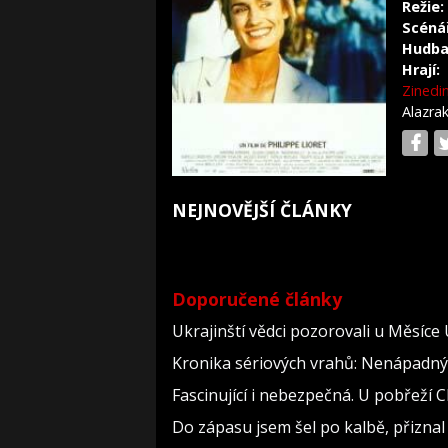
Režie:
Scéná
Hudba
Hrají:
Zinedi
Alazra
NEJNOVĚJŠÍ ČLÁNKY
Doporučené články
Ukrajinští vědci pozorovali u Měsíce
Kronika sériových vrahů: Nenápadný dě
Fascinující i nebezpečná. U pobřeží
Do zápasu jsem šel po kalbě, přizn