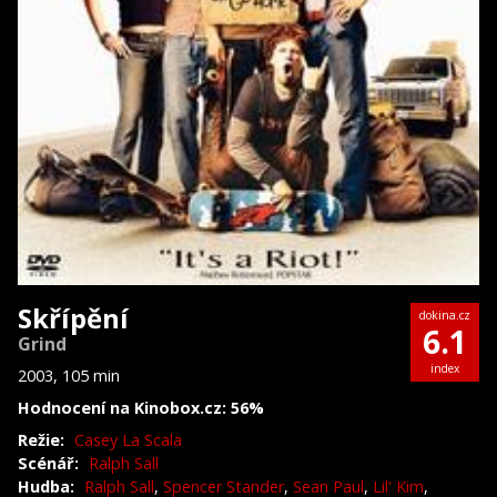
Skřípění
dokina.cz
6.1
Grind
index
2003, 105 min
Hodnocení na Kinobox.cz: 56%
Režie:
Casey La Scala
Scénář:
Ralph Sall
Hudba:
Ralph Sall
,
Spencer Stander
,
Sean Paul
,
Lil' Kim
,