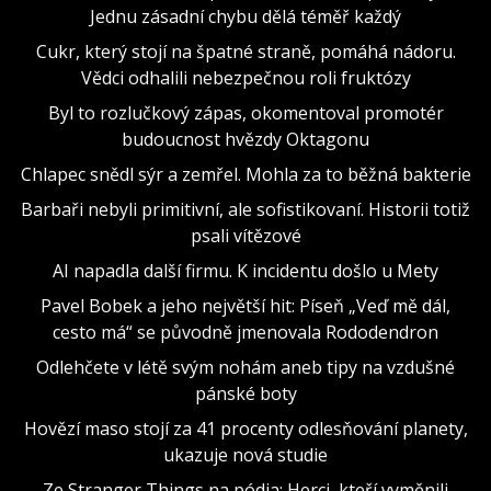
Jednu zásadní chybu dělá téměř každý
Cukr, který stojí na špatné straně, pomáhá nádoru.
Vědci odhalili nebezpečnou roli fruktózy
Byl to rozlučkový zápas, okomentoval promotér
budoucnost hvězdy Oktagonu
Chlapec snědl sýr a zemřel. Mohla za to běžná bakterie
Barbaři nebyli primitivní, ale sofistikovaní. Historii totiž
psali vítězové
AI napadla další firmu. K incidentu došlo u Mety
Pavel Bobek a jeho největší hit: Píseň „Veď mě dál,
cesto má“ se původně jmenovala Rododendron
Odlehčete v létě svým nohám aneb tipy na vzdušné
pánské boty
Hovězí maso stojí za 41 procenty odlesňování planety,
ukazuje nová studie
Ze Stranger Things na pódia: Herci, kteří vyměnili