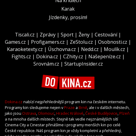
Na křídlech
Karak
Jízdenky, prosím!
Tiscali.cz
|
Zprávy
|
Sport
|
Ženy
|
Cestování
|
Games.cz
|
Profigamers.cz
|
ZeStolu.cz
|
Osobnosti.cz
|
Karaoketexty.cz
|
Úschovna.cz
|
Nedd.cz
|
Moulík.cz
|
Fights.cz
|
Dokina.cz
|
CZhity.cz
|
Našepeníze.cz
|
Srovnám.cz
|
StartupInsider.cz
Dokina.cz
nabízí nejpřehlednější program kin na českém internetu.
Programy kin sledujeme nejen v
Praze
a
Brně
, ale i v dalších městech,
jako jsou
Ostrava
,
Olomouc
,
Hradec Králové
,
České Budějovice
,
Plzeň
a na mnoha dalších místech. Stejně tak vedle nejznámějších sítí
Cinema City a Cinestar přinášíme i programy menších kin po celé
České republice. Náš program kin je vždy kompletní a přehledný,