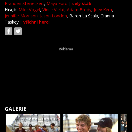
Branden Steineckert
,
Maya Ford
|
celý štáb
Hrají:
Mike Vogel
,
Vince Vieluf
,
Adam Brody
,
Joey Kern
,
Jennifer Morrison
,
Jason London
, Baron La Scala, Olanna
Taskey
|
všichni herci
GALERIE