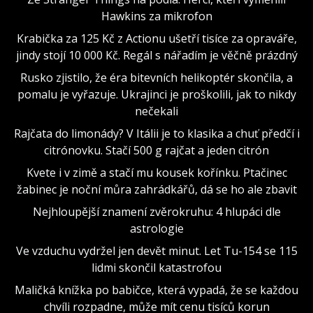
Hawkins za mikrofon
Krabička za 125 Kč z Actionu ušetří tisíce za opraváře,
jindy stojí 10 000 Kč. Regál s nářadím je věčně prázdný
Rusko zjistilo, že éra bitevních helikoptér skončila, a
pomalu je vyřazuje. Ukrajinci je proškolili, jak to nikdy
nečekali
Rajčata do limonády? V Itálii je to klasika a chuť předčí i
citrónovku. Stačí 500 g rajčat a jeden citrón
Kvete i v zimě a stačí mu kousek kořínku. Ptačinec
žabinec je noční můra zahrádkářů, dá se ho ale zbavit
Nejhloupější znamení zvěrokruhu: 4 hlupáci dle
astrologie
Ve vzduchu vydržel jen devět minut. Let Tu-154 se 115
lidmi skončil katastrofou
Maličká knížka po babičce, která vypadá, že se každou
chvíli rozpadne, může mít cenu tisíců korun