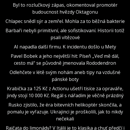
Byl to rozlučkový zápas, okomentoval promotér
budoucnost hvězdy Oktagonu
Chlapec snědl sýr a zemřel. Mohla za to běžná bakterie
Barbaři nebyli primitivní, ale sofistikovaní. Historii totiž
psali vítězové
AI napadla další firmu. K incidentu došlo u Mety
Pavel Bobek a jeho největší hit: Píseň „Veď mě dál,
cesto má“ se původně jmenovala Rododendron
Odlehčete v létě svým nohám aneb tipy na vzdušné
pánské boty
Krabička za 125 Kč z Actionu ušetří tisíce za opraváře,
jindy stojí 10 000 Kč. Regál s nářadím je věčně prázdný
Rusko zjistilo, že éra bitevních helikoptér skončila, a
pomalu je vyřazuje. Ukrajinci je proškolili, jak to nikdy
nečekali
Rajčata do limonády? V Itálii je to klasika a chuť předčí i