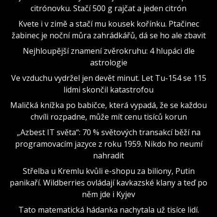
citrónovku. Stačí 500 g rajčat a jeden citrón
Kvete i v zimě a stačí mu kousek kořínku. Ptačinec
žabinec je noční můra zahrádkářů, dá se ho ale zbavit
Nejhloupější znamení zvěrokruhu: 4 hlupáci dle
astrologie
Ve vzduchu vydržel jen devět minut. Let Tu-154 se 115
lidmi skončil katastrofou
Maličká knížka po babičce, která vypadá, že se každou
chvíli rozpadne, může mít cenu tisíců korun
„Azbest IT světa“: 70 % světových transakcí běží na
programovacím jazyce z roku 1959. Nikdo ho neumí
nahradit
Střelba u Kremlu kvůli e-shopu za biliony, Putin
panikaří. Wildberries ovládají kavkazské klany a teď po
něm jde i Kyjev
Tato matematická hádanka nachytala už tisíce lidí.