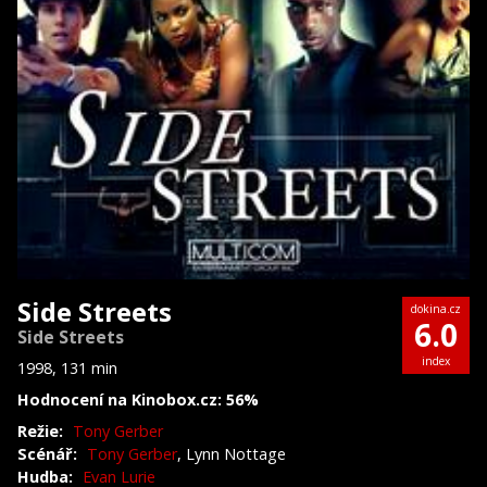
Side Streets
dokina.cz
6.0
Side Streets
index
1998, 131 min
Hodnocení na Kinobox.cz: 56%
Režie:
Tony Gerber
Scénář:
Tony Gerber
, Lynn Nottage
Hudba:
Evan Lurie