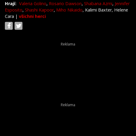
Hrají:
Valeria Golino
,
Rosario Dawson
,
Shabana Azmi
,
Jennifer
Esposito
,
Shashi Kapoor
,
Miho Nikaido
, Kalimi Baxter, Helene
Cara
|
všichni herci