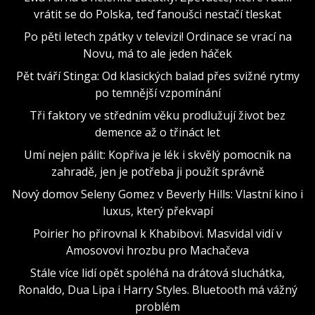
vrátit se do Polska, teď fanoušci nestačí tleskat
Po pěti letech zpátky v televizi! Ordinace se vrací na
Novu, má to ale jeden háček
Pět tváří Stinga: Od klasických balad přes svižné rytmy
po temnější vzpomínání
Tři faktory ve středním věku prodlužují život bez
demence až o třináct let
Umí nejen pálit: Kopřiva je lék i skvělý pomocník na
zahradě, jen je potřeba ji použít správně
Nový domov Seleny Gomez v Beverly Hills: Vlastní kino i
luxus, který překvapí
Poirier ho přirovnal k Khabibovi. Masvidal vidí v
Amosovovi hrozbu pro Machačeva
Stále více lidí opět spoléhá na drátová sluchátka,
Ronaldo, Dua Lipa i Harry Styles. Bluetooth má vážný
problém