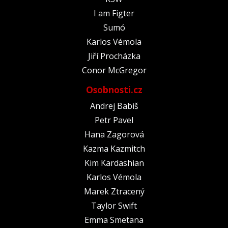
I am Figter
Sumó
Karlos Vémola
Jiří Procházka
Conor McGregor
Osobnosti.cz
Andrej Babiš
Petr Pavel
Hana Zagorová
Kazma Kazmitch
Kim Kardashian
Karlos Vémola
Marek Ztracený
Taylor Swift
Emma Smetana