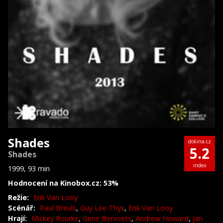
Shades
dokina.cz
5.2
Shades
index
1999, 93 min
Hodnocení na Kinobox.cz: 53%
Režie:
Erik Van Looy
Scénář:
Paul Breuls
,
Guy Lee Thys
,
Erik Van Looy
Hrají:
Mickey Rourke
,
Gene Bervoets
,
Andrew Howard
,
Jan