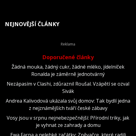
NEJNOVĚJŠÍ ČLÁNKY
Doporučené články
Žádná mouka, žádný cukr, žádné mléko, jídelníček
Ronalda je záměrně jednotvárný
Nezápasím v Clashi, zdůraznil Roušal. Vzápětí se ozval
Sivák
Andrea Kalivodová ukázala svůj domov: Tak bydlí jedna
z nejznámějších tváří české zábavy
Vosy jsou v srpnu nejnebezpečnější: Přírodní triky, jak
je vyhnat ze zahrady a domu
Ewa Farna a nelehké začátky: Zpěvačce, které radili