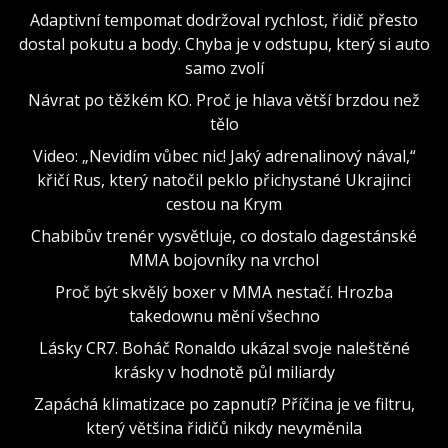
Adaptivní tempomat dodržoval rychlost, řidič přesto
dostal pokutu a body. Chyba je v odstupu, který si auto
samo zvolí
Návrat po těžkém KO. Proč je hlava větší brzdou než
tělo
Video: „Nevidím vůbec nic! Jaký adrenalinový nával,“
křičí Rus, který natočil peklo přichystané Ukrajinci
cestou na Krym
Chabibův trenér vysvětluje, co dostalo dagestánské
MMA bojovníky na vrchol
Proč být skvělý boxer v MMA nestačí. Hrozba
takedownu mění všechno
Lásky CR7. Boháč Ronaldo ukázal svoje naleštěné
krásky v hodnotě půl miliardy
Zapáchá klimatizace po zapnutí? Příčina je ve filtru,
který většina řidičů nikdy nevyměnila