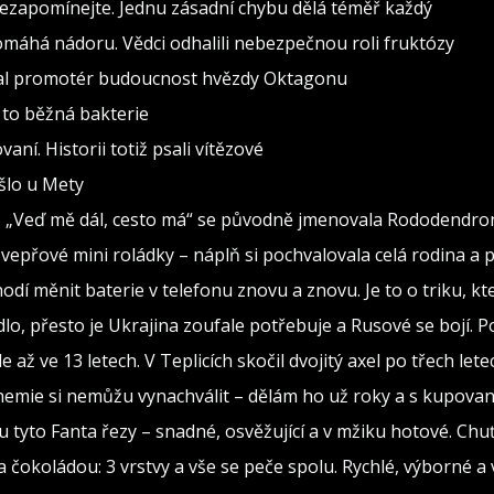
nezapomínejte. Jednu zásadní chybu dělá téměř každý
pomáhá nádoru. Vědci odhalili nebezpečnou roli fruktózy
val promotér budoucnost hvězdy Oktagonu
 to běžná bakterie
vaní. Historii totiž psali vítězové
ošlo u Mety
seň „Veď mě dál, cesto má“ se původně jmenovala Rododendro
vepřové mini roládky – náplň si pochvalovala celá rodina a 
hodí měnit baterie v telefonu znovu a znovu. Je to o triku, kt
dlo, přesto je Ukrajina zoufale potřebuje a Rusové se bojí. Po
 až ve 13 letech. V Teplicích skočil dvojitý axel po třech lete
hemie si nemůžu vynachválit – dělám ho už roky a s kupova
u tyto Fanta řezy – snadné, osvěžující a v mžiku hotové. Chuť,
 čokoládou: 3 vrstvy a vše se peče spolu. Rychlé, výborné a 