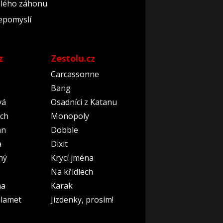
celého záhonu
nepomyslí
z
Zestolu.cz
Carcassonne
Bang
vá
Osadníci z Katanu
ch
Monopoly
an
Dobble
a
Dixit
ný
Krycí jména
Na křídlech
na
Karak
lamet
Jízdenky, prosím!