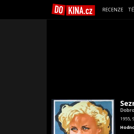
RECENZE
T
Sez
Dobro
1955, 
Hodno