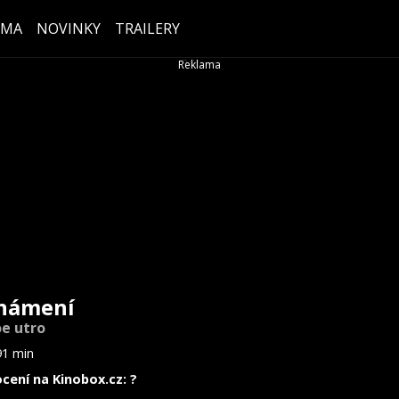
ÉMA
NOVINKY
TRAILERY
námení
e utro
91 min
cení na Kinobox.cz: ?