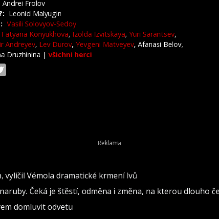
Andrei Frolov
ř:
Leonid Malyugin
:
Vasili Solovyov-Sedoy
Tatyana Konyukhova
,
Izolda Izvitskaya
,
Yuri Sarantsev
,
ir Andreyev
,
Lev Durov
,
Yevgeni Matveyev
, Afanasi Belov,
na Druzhinina
|
všichni herci
h, vylíčil Vémola dramatické krmení lvů
naruby. Čeká je štěstí, odměna i změna, na kterou dlouho č
ovem domluvit odvetu