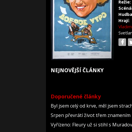
Režie:
Scéná
Hudba
Hrají:
Vladim
Svetla
NEJNOVĚJŠÍ ČLÁNKY
Doporučené články
Byl jsem celý od krve, měl jsem strac
Srpen převrátí život třem znamením 
Vyřízeno: Fleury už si stihl s Murad