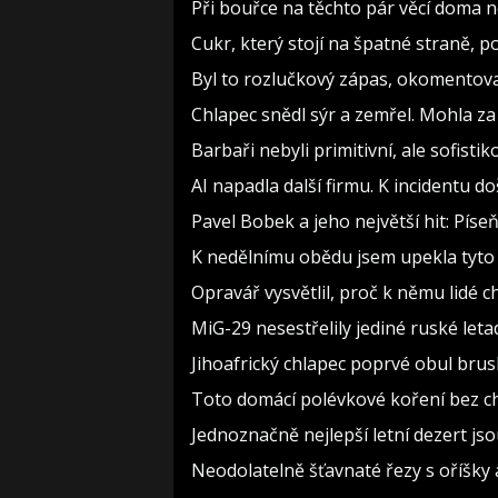
Při bouřce na těchto pár věcí doma 
Cukr, který stojí na špatné straně, 
Byl to rozlučkový zápas, okomento
Chlapec snědl sýr a zemřel. Mohla za
Barbaři nebyli primitivní, ale sofistiko
AI napadla další firmu. K incidentu d
Pavel Bobek a jeho největší hit: Pí
K nedělnímu obědu jsem upekla tyto 
Opravář vysvětlil, proč k němu lidé c
MiG-29 nesestřelily jediné ruské leta
Jihoafrický chlapec poprvé obul brusle
Toto domácí polévkové koření bez c
Jednoznačně nejlepší letní dezert jso
Neodolatelně šťavnaté řezy s oříšky a