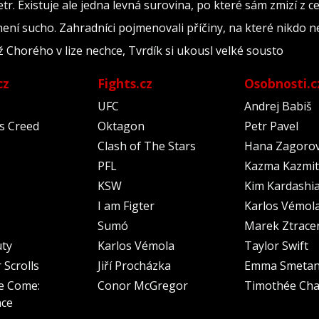
r. Existuje ale jedna levná surovina, po které sám zmizí z 
ení sucho. Zahradníci pojmenovali příčiny, na které nikdo 
 Chorého v lize nechce, Tvrdík si ukousl velké sousto
cz
Fights.cz
Osobnosti.c
UFC
Andrej Babiš
's Creed
Oktagon
Petr Pavel
Clash of The Stars
Hana Zagoro
PFL
Kazma Kazmit
KSW
Kim Kardashi
I am Figter
Karlos Vémol
Sumó
Marek Ztrace
uty
Karlos Vémola
Taylor Swift
 Scrolls
Jiří Procházka
Emma Smeta
e Come:
Conor McGregor
Timothée Cha
nce