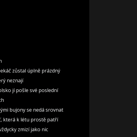
n
pekáč zůstal úplně prázdný
erý neznají
lsko jí pošle své poslední
ch
nými bujony se nedá srovnat
 která k létu prostě patří
vždycky zmizí jako nic