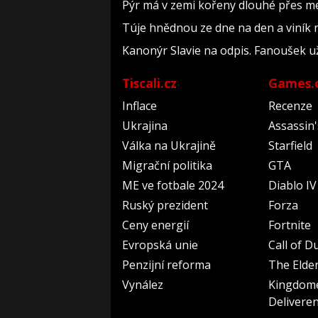
Pýr má v zemi kořeny dlouhé přes met
Túje hnědnou ze dne na den a viník n
Kanonýr Slavie na odpis. Fanoušek už
Tiscali.cz
Games.
Inflace
Recenze
Ukrajina
Assassin
Válka na Ukrajině
Starfield
Migrační politika
GTA
ME ve fotbale 2024
Diablo IV
Ruský prezident
Forza
Ceny energií
Fortnite
Evropská unie
Call of D
Penzijní reforma
The Elder
Vynález
Kingdom
Delivere