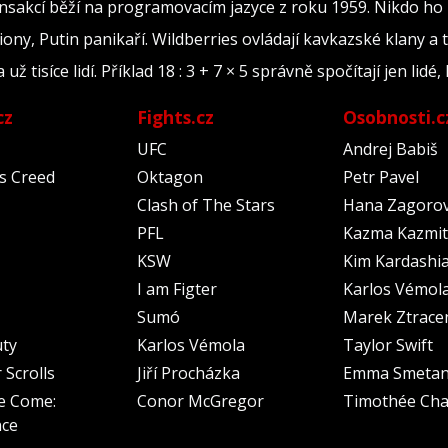
ransakcí běží na programovacím jazyce z roku 1959. Nikdo ho
iony, Putin panikaří. Wildberries ovládají kavkazské klany a 
tisíce lidí. Příklad 18 : 3 + 7 × 5 správně spočítají jen lidé, 
cz
Fights.cz
Osobnosti.c
UFC
Andrej Babiš
's Creed
Oktagon
Petr Pavel
Clash of The Stars
Hana Zagoro
PFL
Kazma Kazmit
KSW
Kim Kardashi
I am Figter
Karlos Vémol
Sumó
Marek Ztrace
uty
Karlos Vémola
Taylor Swift
 Scrolls
Jiří Procházka
Emma Smeta
e Come:
Conor McGregor
Timothée Cha
nce