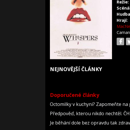
Režie:
Scéná
Hudba
Hrají:
MacNei
Cama
NEJNOVĚJŠÍ ČLÁNKY
Doporučené články
Octomilky v kuchyni? Zapomeňte na p
Předpověď, kterou nikdo nechtěl. ČH
Je běhání dole bez opravdu tak zdravé