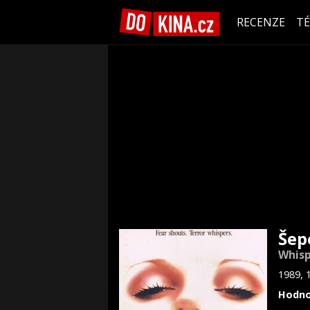
RECENZE
T
Šep
Whisp
1989, 
Hodno