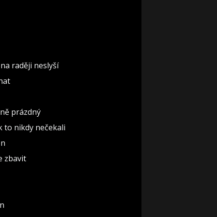
na raději neslyší
nat
ěčně prázdný
ak to nikdy nečekali
ón
e zbavit
un