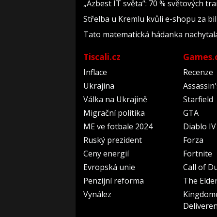
„Azbest IT světa“: 70 % světových t
Střelba u Kremlu kvůli e-shopu za bil
Tato matematická hádanka nachytala už 
Tiscali.cz
Games.
Inflace
Recenze
Ukrajina
Assassin
Válka na Ukrajině
Starfield
Migrační politika
GTA
ME ve fotbale 2024
Diablo IV
Ruský prezident
Forza
Ceny energií
Fortnite
Evropská unie
Call of D
Penzijní reforma
The Elder
Vynález
Kingdom
Delivere