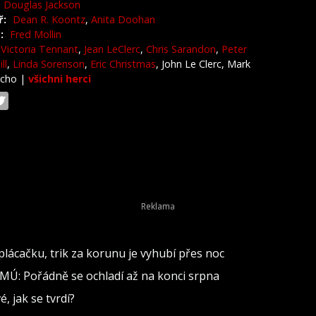
Douglas Jackson
ř:
Dean R. Koontz
,
Anita Doohan
:
Fred Mollin
Victoria Tennant
,
Jean LeClerc
,
Chris Sarandon
,
Peter
ll
,
Linda Sorenson
,
Eric Christmas
, John Le Clerc, Mark
ncho
|
všichni herci
lácačku, trik za korunu je vyhubí přes noc
MÚ: Pořádně se ochladí až na konci srpna
, jak se tvrdí?