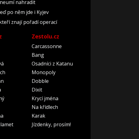
 neumí nahradit
teď po něm jde i Kyjev
kteří znají pořadí operací
z
Zestolu.cz
Carcassonne
Bang
vá
Osadníci z Katanu
ch
Monopoly
an
Dobble
a
Dixit
ný
Krycí jména
Na křídlech
na
Karak
lamet
Jízdenky, prosím!