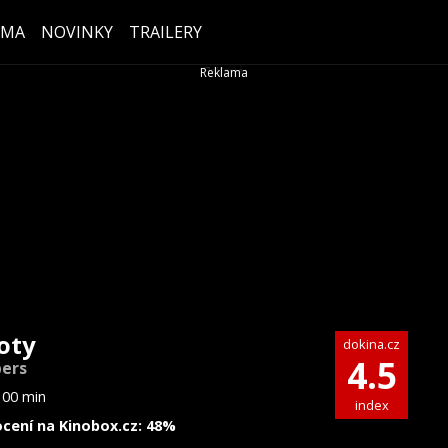
ÉMA
NOVINKY
TRAILERY
oty
dokina.cz
4.5
ers
100 min
index
cení na Kinobox.cz: 48%