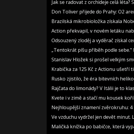
Jak se radovat z orchideje celá léta?
Don Toliver přijede do Prahy: O2 aren
Brazilská mikrobioložka získala Nob
Action překvapil, v novém letáku nabí
Odsouzený zloděj a vyděrač získal ce
„Tentokrát píšu příběh podle sebe."
Stanislav Hložek si prošel velkým sm
Krabička za 125 Kč z Actionu ušetří t
Rusko zjistilo, že éra bitevních heliko
Rajčata do limonády? V Itálii je to kla
Kvete i v zimě a stačí mu kousek koř
Nejhloupější znamení zvěrokruhu: 4 h
Ve vzduchu vydržel jen devět minut. 
Maličká knížka po babičce, která vyp