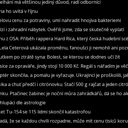
 Selhání má většinou jediný důvod, radí odborníci
a ho uvítá v říjnu
elovu cenu za potraviny, umí nahradit hnojiva bakteriemi
zí i zahradní nábytek. Ověřili jsme, zda se skutečně vyplatí
nu z OSA: Příběh rappera Hard Rica, který česká hudební scé
 Lela Ceterová ukázala proměnu, fanoušci ji nemohli ani poz
utkem po ztrátě syna: Bolest, se kterou se dodnes učí žít
isíce za opraváře, jindy stojí 10 000 Kč. Regál s nářadím je v
ptér skončila, a pomalu je vyřazuje. Ukrajinci je proškolili, j
sika a chuť předčí i citrónovku. Stačí 500 g rajčat a jeden citr
ínku. Ptačinec žabinec je noční můra zahrádkářů, dá se ho al
lupáci dle astrologie
Let Tu-154 se 115 lidmi skončil katastrofou
adá, že se každou chvíli rozpadne, může mít cenu tisíců kor