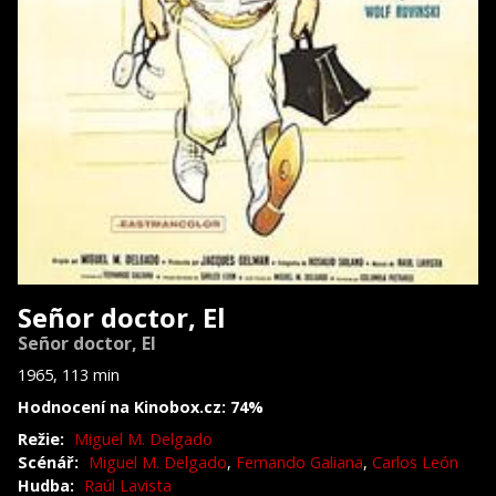
Señor doctor, El
Señor doctor, El
1965, 113 min
Hodnocení na Kinobox.cz: 74%
Režie:
Miguel M. Delgado
Scénář:
Miguel M. Delgado
,
Fernando Galiana
,
Carlos León
Hudba:
Raúl Lavista