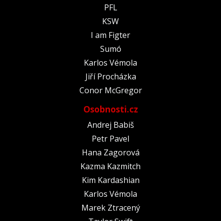
PFL
KSW
I am Figter
Sumó
Karlos Vémola
Jiří Procházka
Conor McGregor
Osobnosti.cz
Andrej Babiš
Petr Pavel
Hana Zagorová
Kazma Kazmitch
Kim Kardashian
Karlos Vémola
Marek Ztracený