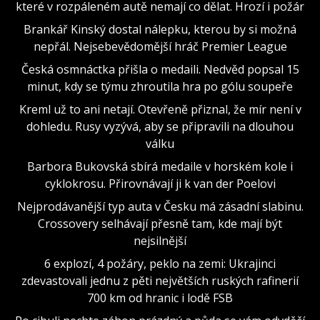
které v rozpáleném autě nemají co dělat. Hrozí i požár
Brankář Kinský dostal nálepku, kterou by si možná
nepřál. Nejsebevědomější hráč Premier League
Česká osmnáctka přišla o medaili. Nedvěd popsal 15
minut, kdy se týmu zhroutila hra po gólu soupeře
Kreml už to ani netají. Otevřeně přiznal, že mír není v
dohledu. Rusy vyzývá, aby se připravili na dlouhou
válku
Barbora Bukovská sbírá medaile v horském kole i
cyklokrosu. Přirovnávají ji k van der Poelovi
Nejprodávanější typ auta v Česku má zásadní slabinu.
Crossovery selhávají přesně tam, kde mají být
nejsilnější
6 explozí, 4 požáry, peklo na zemi: Ukrajinci
zdevastovali jednu z pěti největších ruských rafinerií
700 km od hranic i lodě FSB