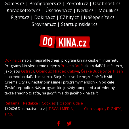
Games.cz
|
Profigamers.cz
|
ZeStolu.cz
|
Osobnosti.cz
|
Karaoketexty.cz
|
Úschovna.cz
|
Nedd.cz
|
Moulík.cz
|
Fights.cz
|
Dokina.cz
|
CZhity.cz
|
Našepeníze.cz
|
Srovnám.cz
|
StartupInsider.cz
Dokina.cz
nabízí nejpřehlednější program kin na českém internetu.
Programy kin sledujeme nejen v
Praze
a
Brně
, ale i v dalších městech,
jako jsou
Ostrava
,
Olomouc
,
Hradec Králové
,
České Budějovice
,
Plzeň
a na mnoha dalších místech. Stejně tak vedle nejznámějších sítí
Cinema City a Cinestar přinášíme i programy menších kin po celé
České republice. Náš program kin je vždy kompletní a přehledný,
takže snadno zjistíte, na jaký film a do jakého kina zajít.
Reklama
|
Redakce
|
Cookies
|
Osobní údaje
© 2026 Dokina.tiscali.cz |
TISCALI MEDIA, a.s.
|
Člen skupiny DIGNITY,
s.r.o.