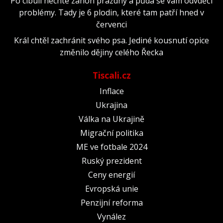
Po cibuli nechte záhon prázdný a půda se vám odvděčí
problémy. Tady je 6 plodin, které tam patří hned v
červenci
Král chtěl zachránit svého psa. Jediné kousnutí opice
změnilo dějiny celého Řecka
Tiscali.cz
Inflace
Ukrajina
Válka na Ukrajině
Migrační politika
ME ve fotbale 2024
Ruský prezident
Ceny energií
Evropská unie
Penzijní reforma
Vynález