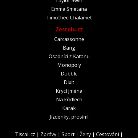
Taylor Swift
Emma Smetana
Timothée Chalamet
Zestolu.cz
Carcassonne
Bang
Osadníci z Katanu
Monopoly
Dobble
Dixit
Krycí jména
Na křídlech
Karak
Jízdenky, prosím!
Tiscali.cz
|
Zprávy
|
Sport
|
Ženy
|
Cestování
|