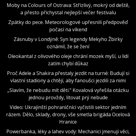
Moby na Colours of Ostrava: Střízlivý, mokrý od deště,
a přesto přichystal nejlepší večer festivalu
Zpátky do pece. Meteorologové upřesnili předpověď
počasí na víkend
Zásnuby v Londýně: Syn legendy Mekyho Žbirky
oznámil, že se žení
Oleokantal z olivového oleje chrání mozek myší, u lidí
zatím chybí důkaz
Proč Adele a Shakira přestaly jezdit na turné: Budují si
vlastní stadiony a chtějí, aby fanoušci jezdili za nimi
„Slavím, že nebudu mít děti." Kovalová vyřešila otázku
jednou provždy, litovat prý nebude
Video: Ukrajinští pohraničníci vyčistili sektor jedním
rázem. Dělo, sklady, drony, vše smetla brigáda Ocelová
Hranice
Powerbanka, léky a lahev vody: Mechanici jmenují věci,