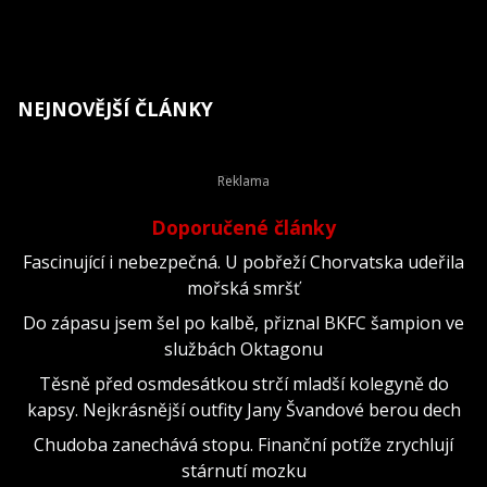
NEJNOVĚJŠÍ ČLÁNKY
Doporučené články
Fascinující i nebezpečná. U pobřeží Chorvatska udeřila
mořská smršť
Do zápasu jsem šel po kalbě, přiznal BKFC šampion ve
službách Oktagonu
Těsně před osmdesátkou strčí mladší kolegyně do
kapsy. Nejkrásnější outfity Jany Švandové berou dech
Chudoba zanechává stopu. Finanční potíže zrychlují
stárnutí mozku