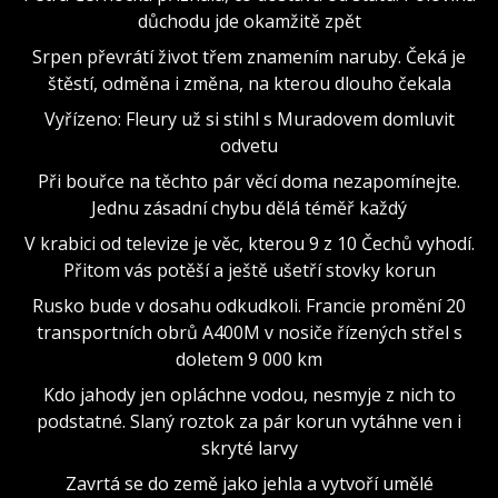
důchodu jde okamžitě zpět
Srpen převrátí život třem znamením naruby. Čeká je
štěstí, odměna i změna, na kterou dlouho čekala
Vyřízeno: Fleury už si stihl s Muradovem domluvit
odvetu
Při bouřce na těchto pár věcí doma nezapomínejte.
Jednu zásadní chybu dělá téměř každý
V krabici od televize je věc, kterou 9 z 10 Čechů vyhodí.
Přitom vás potěší a ještě ušetří stovky korun
Rusko bude v dosahu odkudkoli. Francie promění 20
transportních obrů A400M v nosiče řízených střel s
doletem 9 000 km
Kdo jahody jen opláchne vodou, nesmyje z nich to
podstatné. Slaný roztok za pár korun vytáhne ven i
skryté larvy
Zavrtá se do země jako jehla a vytvoří umělé