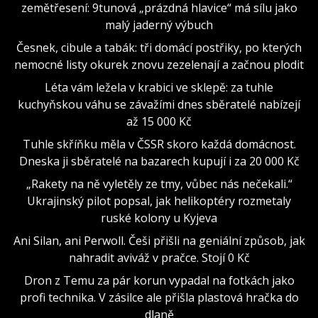
zemětřesení: 9tunová „prázdná hlavice“ má sílu jako
malý jaderný výbuch
Česnek, cibule a tabák: tři domácí postřiky, po kterých
nemocné listy okurek znovu zezelenají a začnou plodit
Léta vám ležela v krabici ve sklepě: za tuhle
kuchyňskou váhu se závažími dnes sběratelé nabízejí
až 15 000 Kč
Tuhle skříňku měla v ČSSR skoro každá domácnost.
Dneska ji sběratelé na bazarech kupují i za 20 000 Kč
„Rakety na ně vyletěly ze tmy, vůbec nás nečekali.“
Ukrajinský pilot popsal, jak helikoptéry rozmetaly
ruské kolony u Kyjeva
Ani Silan, ani Perwoll. Češi přišli na geniální způsob, jak
nahradit aviváž v pračce. Stojí 0 Kč
Dron z Temu za pár korun vypadal na fotkách jako
profi technika. V zásilce ale přišla plastová hračka do
dlaně