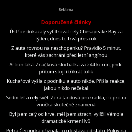
Doporučené články
Ústřice dokázaly vyfiltrovat celý Chesapeake Bay za
týden, dnes to trvá přes rok
Z auta rovnou na neschopenku? Pravidlo 5 minut,
které vás zachrání před letní angínou
Action láká: Značková sluchátka za 244 korun, jinde
přitom stojí i třikrát tolik
Kuchařová vyšla z podniku a auto nikde. Přišla reakce,
jakou nikdo nečekal
Sedm let a celý svět: Zora Jandová prozradila, co pro ni
vnučka skutečně znamená
Byl jsem celý od krve, měl jsem strach, vylíčil Vémola
dramatické krmení lvů
Petra Černocká přiznala, co dostává od státu: Polovina