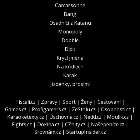
Carcassonne
Bang
Osadníci z Katanu
Monopoly
Dobble
Dixit
Krycí jména
Na křídlech
Karak
Jízdenky, prosím!
Tiscali.cz
|
Zprávy
|
Sport
|
Ženy
|
Cestování
|
Games.cz
|
Profigamers.cz
|
ZeStolu.cz
|
Osobnosti.cz
|
Karaoketexty.cz
|
Úschovna.cz
|
Nedd.cz
|
Moulík.cz
|
Fights.cz
|
Dokina.cz
|
CZhity.cz
|
Našepeníze.cz
|
Srovnám.cz
|
StartupInsider.cz