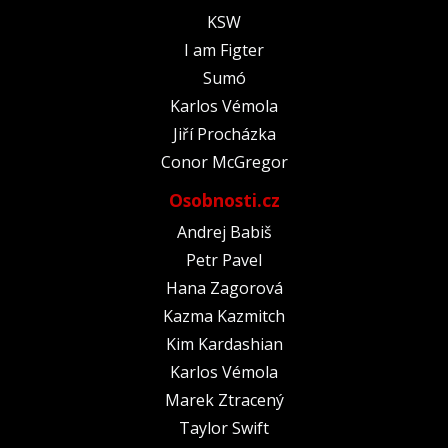
KSW
I am Figter
Sumó
Karlos Vémola
Jiří Procházka
Conor McGregor
Osobnosti.cz
Andrej Babiš
Petr Pavel
Hana Zagorová
Kazma Kazmitch
Kim Kardashian
Karlos Vémola
Marek Ztracený
Taylor Swift