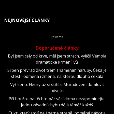
NEJNOVĚJŠÍ ČLÁNKY
Doporučené články
Byl jsem celý od krve, měl jsem strach, vylíčil Vémola
dramatické krmení lvů
Srpen převrátí život třem znamením naruby. Čeká je
štěstí, odměna i změna, na kterou dlouho čekala
Vyřízeno: Fleury už si stihl s Muradovem domluvit
odvetu
Při bouřce na těchto pár věcí doma nezapomínejte.
Jednu zásadní chybu dělá téměř každý
Cukr, který stojí na špatné straně, pomáhá nádoru.