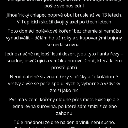
pošle své poslední
Jihoafrický chlapec poprvé obul brusle až ve 13 letech.
V Teplicích skočil dvojitý axel po třech letech
Toto domácí polévkové koření bez chemie si nemůžu
vynachválit – dělám ho už roky a s kupovanými bujony
se nedá srovnat
Jednoznačně nejlepší letní dezert jsou tyto Fanta řezy –
snadné, osvěžující a v mžiku hotové. Chuť, která k létu
prostě patří
Neodolatelně šťavnaté řezy s oříšky a čokoládou: 3
vrstvy a vše se peče spolu. Rychlé, výborné a vždycky
zmizí jako nic
Pýr má v zemi kořeny dlouhé přes metr. Existuje ale
jedna levná surovina, po které sám zmizí z celého
záhonu
Túje hnědnou ze dne na den a viník není sucho.