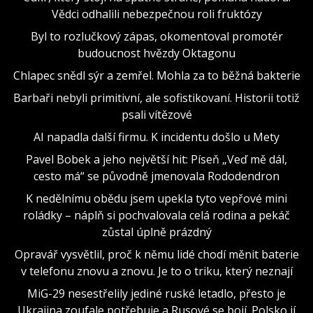
Vědci odhalili nebezpečnou roli fruktózy
Byl to rozlučkový zápas, okomentoval promotér
budoucnost hvězdy Oktagonu
Chlapec snědl sýr a zemřel. Mohla za to běžná bakterie
Barbaři nebyli primitivní, ale sofistikovaní. Historii totiž
psali vítězové
AI napadla další firmu. K incidentu došlo u Mety
Pavel Bobek a jeho největší hit: Píseň „Veď mě dál,
cesto má“ se původně jmenovala Rododendron
K nedělnímu obědu jsem upekla tyto vepřové mini
roládky – náplň si pochvalovala celá rodina a pekáč
zůstal úplně prázdný
Opravář vysvětlil, proč k němu lidé chodí měnit baterie
v telefonu znovu a znovu. Je to o triku, který neznají
MiG-29 nesestřelily jediné ruské letadlo, přesto je
Ukrajina zoufale potřebuje a Rusové se bojí. Polsko jí