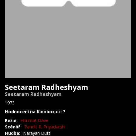
Seetaram Radheshyam
Seetaram Radheshyam
1973
Hodnocení na Kinobox.cz: ?
Režie:
Himmat Dave
Scénář:
Pandit R. Priyadarshi
Hudba:
Narayan Dutt