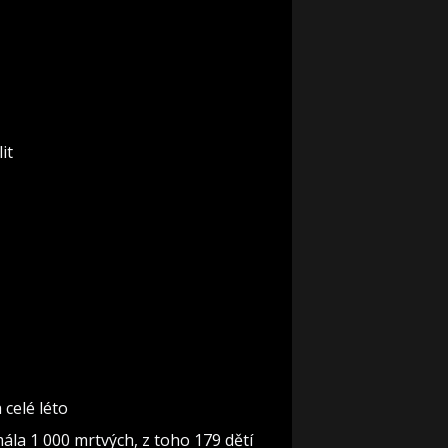
it
celé léto
mála 1 000 mrtvých, z toho 179 dětí