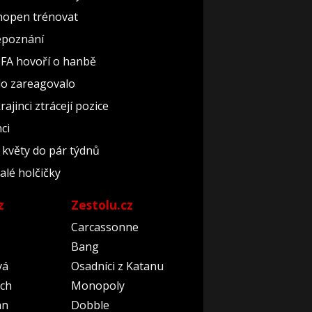
chopen trénovat
nepoznání
FIFA hovoří o hanbě
lo zareagovalo
ajinci ztrácejí pozice
ci
 květy do pár týdnů
alé holčičky
z
Zestolu.cz
Carcassonne
Bang
vá
Osadníci z Katanu
ch
Monopoly
an
Dobble