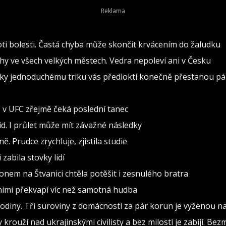
oti bolesti. Častá chyba může skončit krvácením do žaludku
rahy ve všech velkých městech. Vedra nepoleví ani v Česku
 Díky jednoduchému triku vás předloktí konečně přestanou pál
o v UFC zřejmě čeká poslední tanec
d. I průlet může mít závažné následky
. Prudce zrychluje, zjistila studie
zabila stovky lidí
konem na Štvanici chtěla potěšit i zesnulého bratra
a nimi překvapí víc než samotná hudba
diny. Tři suroviny z domácnosti za pár korun je vyženou na 
rouží nad ukrajinskými civilisty a bez milosti je zabíjí. Bez