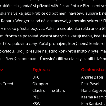
oblémech. Jandač si přivodil vážné zranění a v Plzni není s
iskárna velká jako krabice od bot mění návštěvu zubaře k 
 Rabatu. Wenger se od něj distancoval, generální sekretář 
 v mozku přestal bojovat. Pak mu snoubenka řekla ano a tě
, fronta se posouvá. Vlastní analytici ukazují mapu, kde Ukr
 17 za polovinu ceny. Začal pronájem, který nemá konkuren
okvetou. Kdo ji přesune na jedno konkrétní místo v bytě, má
řízenými bombami. Úmyslně cílili na civilisty, zabili i dvě m
cz
Fights.cz
Osobnosti.c
UFC
Andrej Babiš
's Creed
Oktagon
Petr Pavel
Clash of The Stars
Hana Zagoro
PFL
Kazma Kazmit
KSW
Kim Kardashi