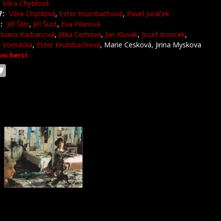
Věra Chytilová
ř:
Věra Chytilová
,
Ester Krumbachová
,
Pavel Juráček
:
Jiří Šlitr
,
Jiří Šust
,
Eva Pilarová
Ivana Karbanová
,
Jitka Cerhová
,
Jan Klusák
,
Josef Konícek
,
r Vomácka
,
Ester Krumbachová
, Marie Cesková, Jirina Myskova
hni herci