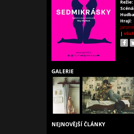
Režie:
Scéná
Hudba
Hrají:
Jaromí
|
všic
GALERIE
NEJNOVĚJŠÍ ČLÁNKY