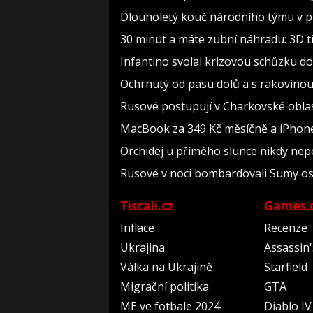
Dlouholetý kouč národního týmu v pr
30 minut a máte zubní náhradu: 3D t
Infantino svolal krizovou schůzku do
Ochrnutý od pasu dolů a s rakovinou
Rusové postupují v Charkovské oblasti
MacBook za 349 Kč měsíčně a iPhone
Orchidej u přímého slunce nikdy nep
Rusové v noci bombardovali Sumy osmi 
Tiscali.cz
Games.
Inflace
Recenze
Ukrajina
Assassin
Válka na Ukrajině
Starfield
Migrační politika
GTA
ME ve fotbale 2024
Diablo IV