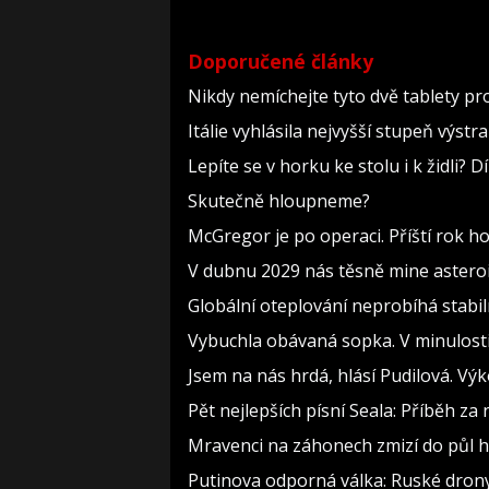
Doporučené články
Nikdy nemíchejte tyto dvě tablety pr
Itálie vyhlásila nejvyšší stupeň výst
Lepíte se v horku ke stolu i k židli?
Skutečně hloupneme?
McGregor je po operaci. Příští rok h
V dubnu 2029 nás těsně mine asteroi
Globální oteplování neprobíhá stabilně
Vybuchla obávaná sopka. V minulosti 
Jsem na nás hrdá, hlásí Pudilová. Vý
Pět nejlepších písní Seala: Příběh z
Mravenci na záhonech zmizí do půl ho
Putinova odporná válka: Ruské drony k