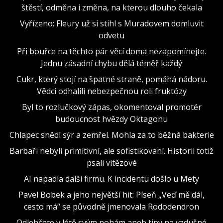
štěstí, odměna i změna, na kterou dlouho čekala
Vyřízeno: Fleury už si stihl s Muradovem domluvit
odvetu
Při bouřce na těchto pár věcí doma nezapomínejte.
Jednu zásadní chybu dělá téměř každý
Cukr, který stojí na špatné straně, pomáhá nádoru.
Vědci odhalili nebezpečnou roli fruktózy
Byl to rozlučkový zápas, okomentoval promotér
budoucnost hvězdy Oktagonu
Chlapec snědl sýr a zemřel. Mohla za to běžná bakterie
Barbaři nebyli primitivní, ale sofistikovaní. Historii totiž
psali vítězové
AI napadla další firmu. K incidentu došlo u Mety
Pavel Bobek a jeho největší hit: Píseň „Veď mě dál,
cesto má“ se původně jmenovala Rododendron
Odlehčete v létě svým nohám aneb tipy na vzdušné