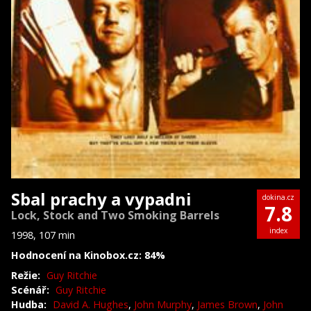
Sbal prachy a vypadni
dokina.cz
7.8
Lock, Stock and Two Smoking Barrels
index
1998, 107 min
Hodnocení na Kinobox.cz: 84%
Režie:
Guy Ritchie
Scénář:
Guy Ritchie
Hudba:
David A. Hughes
,
John Murphy
,
James Brown
,
John