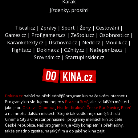
Karak
Jízdenky, prosím!
Tiscali.cz
|
Zprávy
|
Sport
|
Ženy
|
Cestování
|
Games.cz
|
Profigamers.cz
|
ZeStolu.cz
|
Osobnosti.cz
|
Karaoketexty.cz
|
Úschovna.cz
|
Nedd.cz
|
Moulík.cz
|
Fights.cz
|
Dokina.cz
|
CZhity.cz
|
Našepeníze.cz
|
Srovnám.cz
|
StartupInsider.cz
Dokina.cz
nabízí nejpřehlednější program kin na českém internetu.
Programy kin sledujeme nejen v
Praze
a
Brně
, ale i v dalších městech,
jako jsou
Ostrava
,
Olomouc
,
Hradec Králové
,
České Budějovice
,
Plzeň
a na mnoha dalších místech. Stejně tak vedle nejznámějších sítí
Cinema City a Cinestar přinášíme i programy menších kin po celé
České republice. Náš program kin je vždy kompletní a přehledný,
takže snadno zjistíte, na jaký film a do jakého kina zajít.