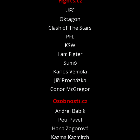
Fights.cz
UFC
Oktagon
Clash of The Stars
PFL
KSW
I am Figter
Sumó
Karlos Vémola
Jiří Procházka
Conor McGregor
Osobnosti.cz
Andrej Babiš
Petr Pavel
Hana Zagorová
Kazma Kazmitch