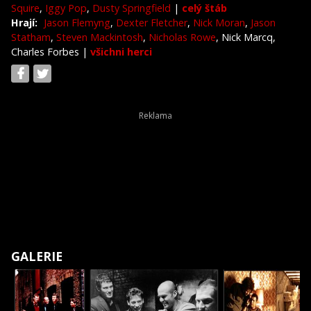
Squire
,
Iggy Pop
,
Dusty Springfield
|
celý štáb
Hrají:
Jason Flemyng
,
Dexter Fletcher
,
Nick Moran
,
Jason
Statham
,
Steven Mackintosh
,
Nicholas Rowe
, Nick Marcq,
Charles Forbes
|
všichni herci
GALERIE