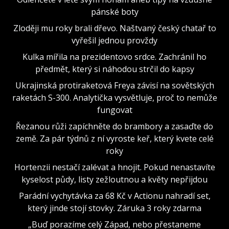
pánské boty
Zloději mu roky brali dřevo. Naštvaný český chatař to
vyřešil jednou provždy
Kulka mířila na prezidentovo srdce. Zachránil ho
předmět, který si náhodou strčil do kapsy
Ukrajinská protiraketová Freya závisí na sovětských
raketách S-300. Analytička vysvětluje, proč to nemůže
fungovat
Řezanou růži zapíchněte do brambory a zasaďte do
země. Za pár týdnů z ní vyroste keř, který kvete celé
roky
Hortenzii nestačí zalévat a hnojit. Pokud nenastavíte
kyselost půdy, listy zežloutnou a květy nepřijdou
Parádní vychytávka za 68 Kč v Actionu nahradí set,
který jinde stojí stovky. Záruka 3 roky zdarma
„Buď porazíme celý Západ, nebo přestaneme