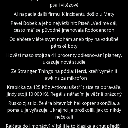
psali vítězové
AI napadla další firmu. K incidentu došlo u Mety
Pavel Bobek a jeho největší hit: Píseň „Veď mě dál,
cesto má“ se původně jmenovala Rododendron
Odlehčete v létě svým nohám aneb tipy na vzdušné
pánské boty
Hovězí maso stojí za 41 procenty odlesňování planety,
ukazuje nová studie
Ze Stranger Things na pódia: Herci, kteří vyměnili
Hawkins za mikrofon
Krabička za 125 Kč z Actionu ušetří tisíce za opraváře,
jindy stojí 10 000 Kč. Regál s nářadím je věčně prázdný
Rusko zjistilo, že éra bitevních helikoptér skončila, a
pomalu je vyřazuje. Ukrajinci je proškolili, jak to nikdy
nečekali
Rajčata do limonády? V Itálii je to klasika a chuť předčí i