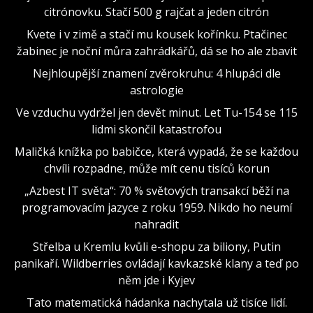
citrónovku. Stačí 500 g rajčat a jeden citrón
Kvete i v zimě a stačí mu kousek kořínku. Ptačinec
žabinec je noční můra zahrádkářů, dá se ho ale zbavit
Nejhloupější znamení zvěrokruhu: 4 hlupáci dle
astrologie
Ve vzduchu vydržel jen devět minut. Let Tu-154 se 115
lidmi skončil katastrofou
Maličká knížka po babičce, která vypadá, že se každou
chvíli rozpadne, může mít cenu tisíců korun
„Azbest IT světa“: 70 % světových transakcí běží na
programovacím jazyce z roku 1959. Nikdo ho neumí
nahradit
Střelba u Kremlu kvůli e-shopu za biliony, Putin
panikaří. Wildberries ovládají kavkazské klany a teď po
něm jde i Kyjev
Tato matematická hádanka nachytala už tisíce lidí.