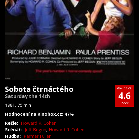
Sobota čtrnáctého
dokina.cz
4.6
Saturday the 14th
index
1981, 75 min
Hodnocení na Kinobox.cz: 47%
Režie:
Howard R. Cohen
Scénář:
Jeff Begun
,
Howard R. Cohen
Hudba:
Parmer Fuller