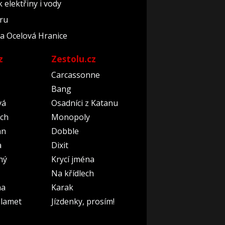
elektřiny i vody
éru
áda Ocelová Hranice
z
Zestolu.cz
Carcassonne
Bang
vá
Osadníci z Katanu
ch
Monopoly
an
Dobble
a
Dixit
ný
Krycí jména
Na křídlech
na
Karak
lamet
Jízdenky, prosím!