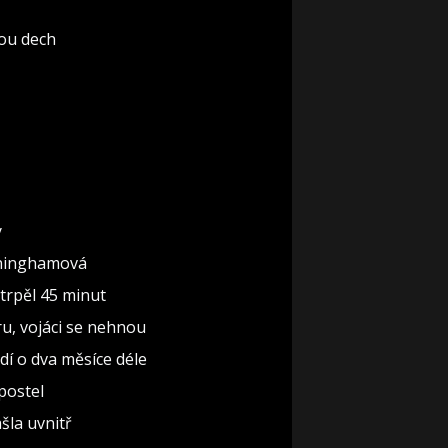
rou dech
y
nninghamová
 trpěl 45 minut
ru, vojáci se nehnou
dí o dva měsíce déle
 postel
ašla uvnitř