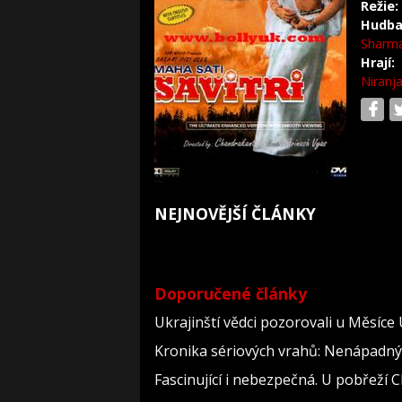
Režie:
Hudba
Sharm
Hrají:
Niranj
NEJNOVĚJŠÍ ČLÁNKY
Doporučené články
Ukrajinští vědci pozorovali u Měsíce
Kronika sériových vrahů: Nenápadný dě
Fascinující i nebezpečná. U pobřeží