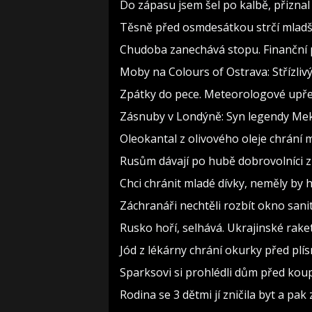
Do zápasu jsem šel po kalbě, přizn
Těsně před osmdesátkou strčí mladší
Chudoba zanechává stopu. Finanční p
Moby na Colours of Ostrava: Střízlivý
Zpátky do pece. Meteorologové upře
Zásnuby v Londýně: Syn legendy Meky
Oleokantal z olivového oleje chrání m
Rusům dávají po hubě dobrovolníci z 
Chci chránit mladé dívky, neměly b
Záchranáři nechtěli rozbít okno sanit
Rusko hoří, selhává. Ukrajinské raket
Jód z lékárny chrání okurky před plís
Sparksovi si prohlédli dům před koupí
Rodina se 3 dětmi jí zničila byt a pak