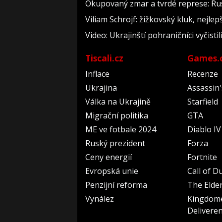
Okupovaný zmar a tvrdé represe: Rus
Viliam Schrojf: žižkovský kluk, nejlep
Video: Ukrajinští pohraničníci vyčist
Tiscali.cz
Games.
Inflace
Recenze
Ukrajina
Assassin
Válka na Ukrajině
Starfield
Migrační politika
GTA
ME ve fotbale 2024
Diablo IV
Ruský prezident
Forza
Ceny energií
Fortnite
Evropská unie
Call of D
Penzijní reforma
The Elder
Vynález
Kingdom
Delivere