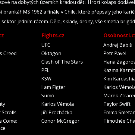
ové na dobytých územích kradou děti. Hrozí kolaps dodávek 
ší brankář MS 1962 a finále v Chile, které přepsaly jeho kari
ili sektor jedním rázem. Dělo, sklady, drony, vše smetla brig
cz
Fights.cz
Osobnosti.c
UFC
Andrej Babiš
's Creed
Oktagon
Petr Pavel
Clash of The Stars
Hana Zagoro
PFL
Kazma Kazmit
KSW
Kim Kardashi
I am Figter
Karlos Vémol
Sumó
Marek Ztrace
uty
Karlos Vémola
Taylor Swift
 Scrolls
Jiří Procházka
Emma Smeta
e Come:
Conor McGregor
Timothée Cha
nce