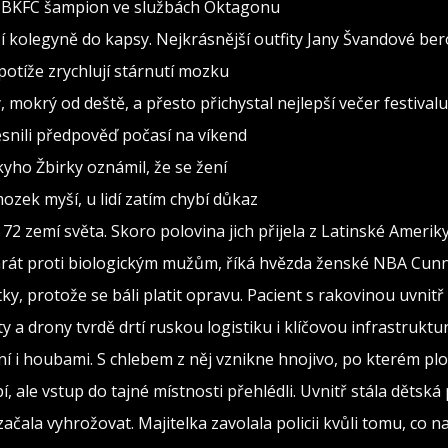
al BKFC šampion ve službách Oktagonu
 kolegyně do kapsy. Nejkrásnější outfity Jany Švandové be
otíže zrychlují stárnutí mozku
, mokrý od deště, a přesto přichystal nejlepší večer festivalu
snili předpověď počasí na víkend
ho Žbirky oznámil, že se žení
ozek myší, u lidí zatím chybí důkaz
72 zemí světa. Skoro polovina jich přijela z Latinské Amerik
y hrát proti biologickým mužům, říká hvězda ženské NBA Cu
ky, protože se báli platit opravu. Pacient s rakovinou uvnitř
y a drony tvrdě drtí ruskou logistiku i klíčovou infrastruktu
ní i houbami. S chlebem z něj vznikne hnojivo, po kterém plo
, ale vstup do tajné místnosti přehlédli. Uvnitř stála dětská
 začala vyhrožovat. Majitelka zavolala policii kvůli tomu, co n