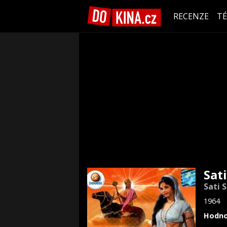
RECENZE
T
Sati
Sati S
1964
Hodno