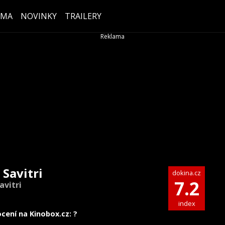
ÉMA
NOVINKY
TRAILERY
 Savitri
dokina.cz
7.2
avitri
index
cení na Kinobox.cz: ?