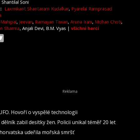
Shantilal Soni
:
Laxmikant Shantaram Kudalkar
,
Pyarelal Ramprasad
a
Mahipal
,
Jeevan
,
Ramayan Tiwari
,
Aruna Irani
,
Mohan Choti
,
an Sharma
, Anjali Devi, B.M. Vyas
|
všichni herci
 UFO. Hovoří o vyspělé technologii
lník zabil desítky žen. Policii unikal téměř 20 let
 Chorvatska udeřila mořská smršť