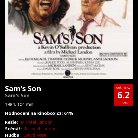
Sam's Son
dokina.cz
6.2
Sam's Son
index
1984, 104 min
Hodnocení na Kinobox.cz: 61%
Režie:
Michael Landon
Scénář:
Michael Landon
Hudba:
David Rose