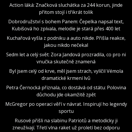
Action láká: Značková sluchátka za 244 korun, jinde
přitom stojí i třikrát tolik
Dobrodružství s bohem Panem: Čepelka napsal text,
Kubišová ho zpívala, melodie je stará přes 400 let
Kuchařová vyšla z podniku a auto nikde. Přišla reakce,
jakou nikdo nečekal
Sedm let a celý svět: Zora Jandová prozradila, co pro ni
vnučka skutečně znamená
Byl jsem celý od krve, měl jsem strach, vylíčil Vémola
dramatické krmení lvů
Petra Černocká přiznala, co dostává od státu: Polovina
důchodu jde okamžitě zpět
McGregor po operaci věří v návrat. Inspirují ho legendy
sportu
Rusové přišli na slabinu Patriotů a metodicky ji
zneužívají. Třetí vlna raket už proletí bez odporu