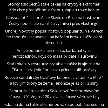
Stovky tisíc Čechů stále čekají na chytrý elektroměr.
Kdo chce předběhnout frontu, zaplatí tisíce korun
Glossoa přišel z pražské Slavie do Brna na hostování.
Česky neumí, ale na hřišti vyčnívá i přes vlastní gól
Ondřej Novotný popsal rostoucí popularitu. Ve Varech
ho fanoušci zastavovali na každém kroku, stěžovat si
ale nechce
Ani strouhanka, ani mléko: karbanátky se
nerozpadnou, když do masa přidáte 1 surovinu
Stařenka si v restauraci vytáhla z tašky krajíc chleba.
Číšník jí bez jediného slova přinesl talíř polévky
Rusové sundali čtyřhlavňový kulomet z vrtulníku Mi-24
a loví jím drony ze země. Jenomže je až příliš silný
Gamrot čelí rozjetému Salkilldovi. Rozbor hlavního
zápasu UFC Vegas 120 a dva zajímavé sázkové tipy
Kdo má doma tuhle skleněnou vázu po babičce, sedí na