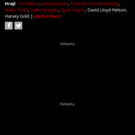
Hrají:
Eli Wallach
,
Anne Jackson
,
Timothy Patrick Murphy
,
Hallie Todd
,
Hallie Morgan
,
Clyde Hayes
, David Lloyd Nelson,
Harvey Gold
|
všichni herci