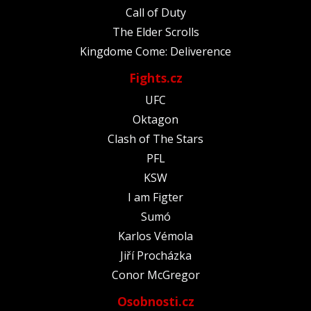
Call of Duty
The Elder Scrolls
Kingdome Come: Deliverence
Fights.cz
UFC
Oktagon
Clash of The Stars
PFL
KSW
I am Figter
Sumó
Karlos Vémola
Jiří Procházka
Conor McGregor
Osobnosti.cz