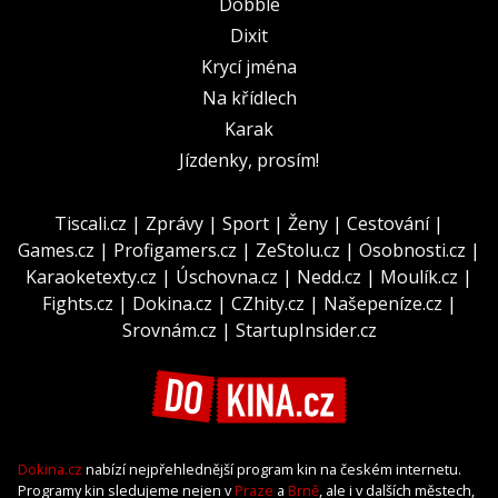
Dobble
Dixit
Krycí jména
Na křídlech
Karak
Jízdenky, prosím!
Tiscali.cz
|
Zprávy
|
Sport
|
Ženy
|
Cestování
|
Games.cz
|
Profigamers.cz
|
ZeStolu.cz
|
Osobnosti.cz
|
Karaoketexty.cz
|
Úschovna.cz
|
Nedd.cz
|
Moulík.cz
|
Fights.cz
|
Dokina.cz
|
CZhity.cz
|
Našepeníze.cz
|
Srovnám.cz
|
StartupInsider.cz
Dokina.cz
nabízí nejpřehlednější program kin na českém internetu.
Programy kin sledujeme nejen v
Praze
a
Brně
, ale i v dalších městech,