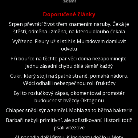
Doporučené články
Srpen převrátí život třem znamením naruby. Čeká je
štěstí, odměna i změna, na kterou dlouho čekala
Vyřízeno: Fleury už si stihl s Muradovem domluvit
odvetu
Při bouřce na těchto pár věcí doma nezapomínejte.
Jednu zásadní chybu dělá téměř každý
Cukr, který stojí na špatné straně, pomáhá nádoru.
Vědci odhalili nebezpečnou roli fruktózy
Byl to rozlučkový zápas, okomentoval promotér
budoucnost hvězdy Oktagonu
Chlapec snědl sýr a zemřel. Mohla za to běžná bakterie
Barbaři nebyli primitivní, ale sofistikovaní. Historii totiž
psali vítězové
AI napadla další firmu. K incidentu došlo u Mety