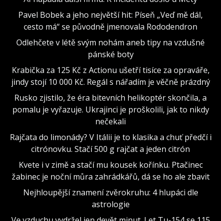
Pavel Bobek a jeho největší hit: Píseň „Veď mě dál,
cesto má“ se původně jmenovala Rododendron
Odlehčete v létě svým nohám aneb tipy na vzdušné
pánské boty
Krabička za 125 Kč z Actionu ušetří tisíce za opraváře,
jindy stojí 10 000 Kč. Regál s nářadím je věčně prázdný
Rusko zjistilo, že éra bitevních helikoptér skončila, a
pomalu je vyřazuje. Ukrajinci je proškolili, jak to nikdy
nečekali
Rajčata do limonády? V Itálii je to klasika a chuť předčí i
citrónovku. Stačí 500 g rajčat a jeden citrón
Kvete i v zimě a stačí mu kousek kořínku. Ptačinec
žabinec je noční můra zahrádkářů, dá se ho ale zbavit
Nejhloupější znamení zvěrokruhu: 4 hlupáci dle
astrologie
Ve vzduchu vydržel jen devět minut. Let Tu-154 se 115