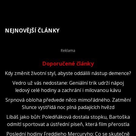
NEJNOVĚJŠÍ ČLÁNKY
Doporučené články
Kdy změnit životní styl, abyste oddálili nástup demence?
Vedro už vás nedostane: Geniální trik udrží nápoj
ledový celé hodiny a zachrání i milovanou kávu
Srpnová obloha předvede něco mimořádného. Zatmění
Slunce vystřídá noc plná padajících hvězd
Líbáš jako bůh: Poledňáková dostala stopku, Bartoška
odmítl sportovat a ústřední píseň, která film přerostla
Poslední hodiny Freddieho Mercuryho: Co se skutečně