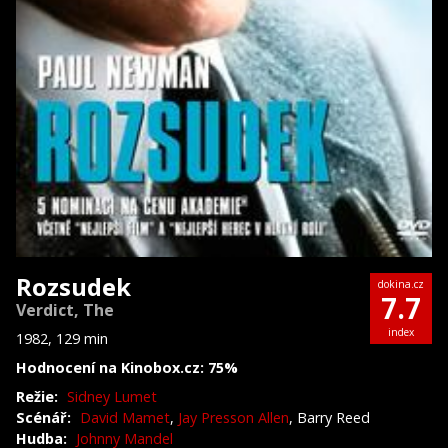
Rozsudek
dokina.cz
7.7
Verdict, The
index
1982, 129 min
Hodnocení na Kinobox.cz: 75%
Režie:
Sidney Lumet
Scénář:
David Mamet
,
Jay Presson Allen
, Barry Reed
Hudba:
Johnny Mandel