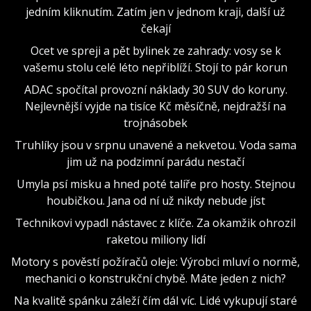
jedním kliknutím. Zatím jen v jednom kraji, další už
čekají
Ocet ve spreji a pět bylinek ze zahrady: vosy se k
vašemu stolu celé léto nepřiblíží. Stojí to pár korun
ADAC spočítal provozní náklady 30 SUV do koruny.
Nejlevnější vyjde na tisíce Kč měsíčně, nejdražší na
trojnásobek
Truhlíky jsou v srpnu unavené a nekvetou. Voda sama
jim už na podzimní parádu nestačí
Umyla psí misku a hned poté talíře pro hosty. Stejnou
houbičkou. Jana od ní už nikdy nebude jíst
Technikovi vypadl nástavec z klíče. Za okamžik ohrozil
raketou miliony lidí
Motory s pověstí požíračů oleje: Výrobci mluví o normě,
mechanici o konstrukční chybě. Máte jeden z nich?
Na kvalitě spánku záleží čím dál víc. Lidé vykupují staré