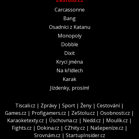
Carcassonne
Bang
Osadníci z Katanu
Monopoly
Dobble
Dixit
Krycí jména
Na křídlech
Karak
Jízdenky, prosím!
Tiscali.cz
|
Zprávy
|
Sport
|
Ženy
|
Cestování
|
Games.cz
|
Profigamers.cz
|
ZeStolu.cz
|
Osobnosti.cz
|
Karaoketexty.cz
|
Úschovna.cz
|
Nedd.cz
|
Moulík.cz
|
Fights.cz
|
Dokina.cz
|
CZhity.cz
|
Našepeníze.cz
|
Srovnám.cz
|
StartupInsider.cz