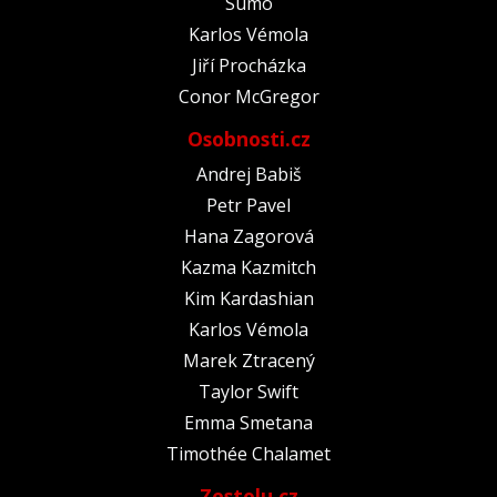
Sumó
Karlos Vémola
Jiří Procházka
Conor McGregor
Osobnosti.cz
Andrej Babiš
Petr Pavel
Hana Zagorová
Kazma Kazmitch
Kim Kardashian
Karlos Vémola
Marek Ztracený
Taylor Swift
Emma Smetana
Timothée Chalamet
Zestolu.cz