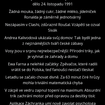
dělo 24. listopadu 1991
Žádná mouka, žádný cukr, žádné mléko, jídelníček
Ronalda je záměrně jednotvárný
Nezápasím v Clashi, zdůraznil Roušal. Vzápětí se ozval
Sivák
Andrea Kalivodová ukázala svůj domov: Tak bydlí jedna
z nejznámějších tváří české zábavy
Vosy jsou v srpnu nejnebezpečnější: Přírodní triky, jak
je vyhnat ze zahrady a domu
Ewa Farna a nelehké začátky: Zpěvačce, které radili
vrátit se do Polska, teď fanoušci nestačí tleskat
Letadlu se začalo chovat divně. Za 63 minut čiré hrůzy
mohla triviální matematická chyba
V zácpě ve vedru zapnul topení na maximum. Absurdní
trik zachrání motor před opravou za desítky tisíc
Aplikace Záchranka umí nově zavolat psychologa