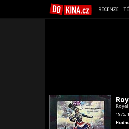
RECENZE
T
Roy
Royal
1975, 
Hodno