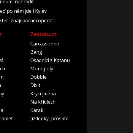
 neumí nahradit
teď po něm jde i Kyjev
kteří znají pořadí operací
z
Zestolu.cz
Carcassonne
Bang
vá
Osadníci z Katanu
ch
Monopoly
an
Dobble
a
Dixit
ný
Krycí jména
Na křídlech
na
Karak
lamet
Jízdenky, prosím!