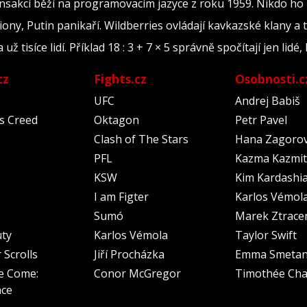
ransakcí běží na programovacím jazyce z roku 1959. Nikdo ho
iony, Putin panikaří. Wildberries ovládají kavkazské klany a 
tisíce lidí. Příklad 18 : 3 + 7 × 5 správně spočítají jen lidé, 
cz
Fights.cz
Osobnosti.c
UFC
Andrej Babiš
's Creed
Oktagon
Petr Pavel
Clash of The Stars
Hana Zagoro
PFL
Kazma Kazmit
KSW
Kim Kardashi
I am Figter
Karlos Vémol
Sumó
Marek Ztrace
uty
Karlos Vémola
Taylor Swift
 Scrolls
Jiří Procházka
Emma Smeta
e Come:
Conor McGregor
Timothée Cha
nce