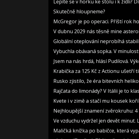
Lepíte se v horku ke stolu i k židli?
Skutečně hloupneme?
McGregor je po operaci. Příští rok h
V dubnu 2029 nás těsně mine asteroi
Globální oteplování neprobíhá stabilně
Vybuchla obávaná sopka. V minulosti 
Jsem na nás hrdá, hlásí Pudilová. Vý
Krabička za 125 Kč z Actionu ušetří t
Rusko zjistilo, že éra bitevních heliko
Rajčata do limonády? V Itálii je to kla
Kvete i v zimě a stačí mu kousek koř
Nejhloupější znamení zvěrokruhu: 4 h
Ve vzduchu vydržel jen devět minut. 
Maličká knížka po babičce, která vyp