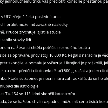
 Díky jednoduchému triku vás předloktí konečně přestanou pál
o v UFC zřejmě čeká poslední tanec
d. I průlet může mít závažné následky
. Prudce zrychluje, zjistila studie
zabila stovky lidí
konem na Štvanici chtěla potěšit i zesnulého bratra
isíce za opraváře, jindy stojí 10 000 Kč. Regál s nářadím je v
ptér skončila, a pomalu je vyřazuje. Ukrajinci je proškolili, j
sika a chuť předčí i citrónovku. Stačí 500 g rajčat a jeden citr
ínku. Ptačinec žabinec je noční můra zahrádkářů, dá se ho al
lupáci dle astrologie
Let Tu-154 se 115 lidmi skončil katastrofou
adá, že se každou chvíli rozpadne, může mít cenu tisíců kor