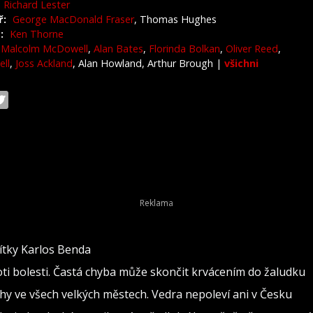
Richard Lester
ř:
George MacDonald Fraser
, Thomas Hughes
:
Ken Thorne
Malcolm McDowell
,
Alan Bates
,
Florinda Bolkan
,
Oliver Reed
,
ll
,
Joss Ackland
, Alan Howland, Arthur Brough
|
všichni
vítky Karlos Benda
oti bolesti. Častá chyba může skončit krvácením do žaludku
rahy ve všech velkých městech. Vedra nepoleví ani v Česku