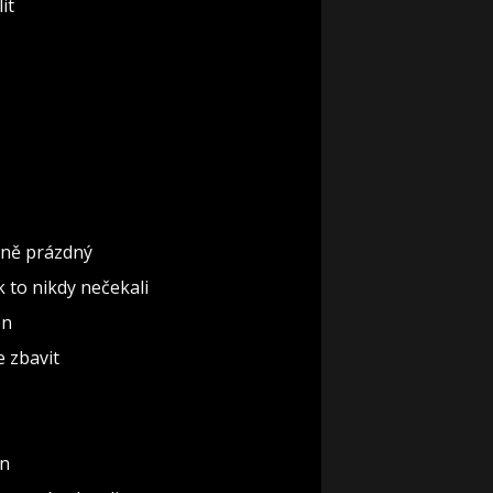
it
ěčně prázdný
ak to nikdy nečekali
ón
e zbavit
un