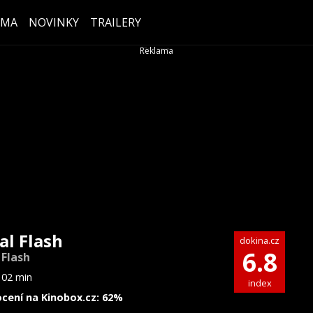
ÉMA
NOVINKY
TRAILERY
al Flash
dokina.cz
6.8
 Flash
102 min
index
cení na Kinobox.cz: 62%