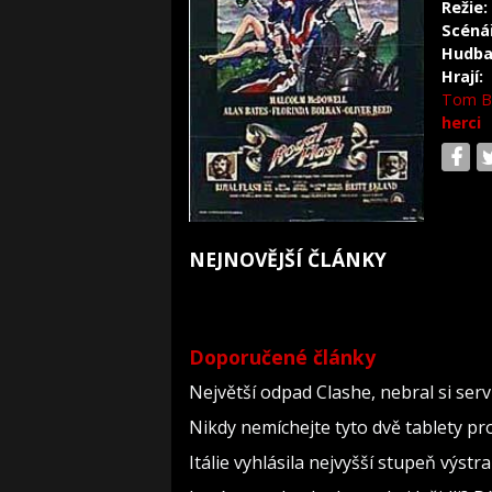
Režie:
Scéná
Hudba
Hrají:
Tom Be
herci
NEJNOVĚJŠÍ ČLÁNKY
Doporučené články
Největší odpad Clashe, nebral si ser
Nikdy nemíchejte tyto dvě tablety pr
Itálie vyhlásila nejvyšší stupeň výst