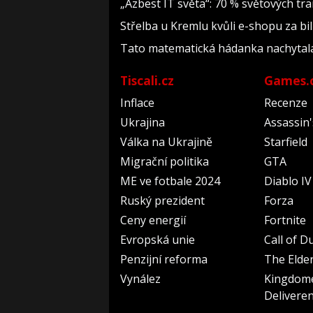
„Azbest IT světa“: 70 % světových t
Střelba u Kremlu kvůli e-shopu za bil
Tato matematická hádanka nachytala už 
Tiscali.cz
Games.
Inflace
Recenze
Ukrajina
Assassin
Válka na Ukrajině
Starfield
Migrační politika
GTA
ME ve fotbale 2024
Diablo IV
Ruský prezident
Forza
Ceny energií
Fortnite
Evropská unie
Call of D
Penzijní reforma
The Elder
Vynález
Kingdom
Delivere