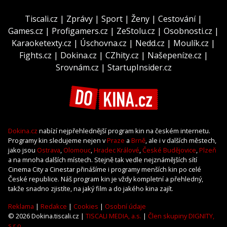
Tiscali.cz
|
Zprávy
|
Sport
|
Ženy
|
Cestování
|
Games.cz
|
Profigamers.cz
|
ZeStolu.cz
|
Osobnosti.cz
|
Karaoketexty.cz
|
Úschovna.cz
|
Nedd.cz
|
Moulík.cz
|
Fights.cz
|
Dokina.cz
|
CZhity.cz
|
Našepeníze.cz
|
Srovnám.cz
|
StartupInsider.cz
Dokina.cz
nabízí nejpřehlednější program kin na českém internetu.
Programy kin sledujeme nejen v
Praze
a
Brně
, ale i v dalších městech,
jako jsou
Ostrava
,
Olomouc
,
Hradec Králové
,
České Budějovice
,
Plzeň
a na mnoha dalších místech. Stejně tak vedle nejznámějších sítí
Cinema City a Cinestar přinášíme i programy menších kin po celé
České republice. Náš program kin je vždy kompletní a přehledný,
takže snadno zjistíte, na jaký film a do jakého kina zajít.
Reklama
|
Redakce
|
Cookies
|
Osobní údaje
© 2026 Dokina.tiscali.cz |
TISCALI MEDIA, a.s.
|
Člen skupiny DIGNITY,
s.r.o.