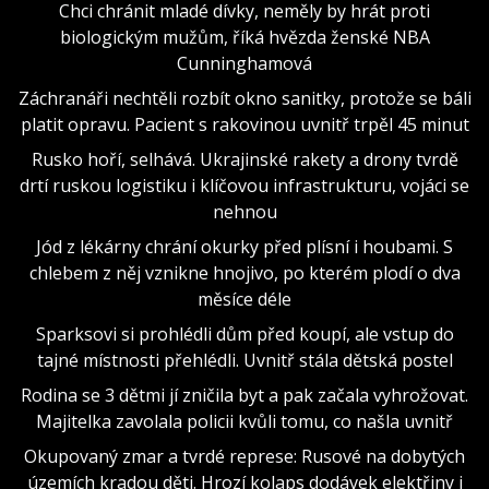
Chci chránit mladé dívky, neměly by hrát proti
biologickým mužům, říká hvězda ženské NBA
Cunninghamová
Záchranáři nechtěli rozbít okno sanitky, protože se báli
platit opravu. Pacient s rakovinou uvnitř trpěl 45 minut
Rusko hoří, selhává. Ukrajinské rakety a drony tvrdě
drtí ruskou logistiku i klíčovou infrastrukturu, vojáci se
nehnou
Jód z lékárny chrání okurky před plísní i houbami. S
chlebem z něj vznikne hnojivo, po kterém plodí o dva
měsíce déle
Sparksovi si prohlédli dům před koupí, ale vstup do
tajné místnosti přehlédli. Uvnitř stála dětská postel
Rodina se 3 dětmi jí zničila byt a pak začala vyhrožovat.
Majitelka zavolala policii kvůli tomu, co našla uvnitř
Okupovaný zmar a tvrdé represe: Rusové na dobytých
územích kradou děti. Hrozí kolaps dodávek elektřiny i