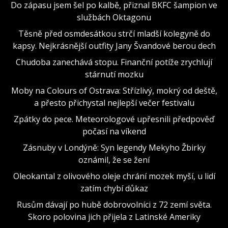
Do zápasu jsem šel po kalbě, přiznal BKFC šampion ve
službách Oktagonu
Těsně před osmdesátkou strčí mladší kolegyně do
kapsy. Nejkrásnější outfity Jany Švandové berou dech
Chudoba zanechává stopu. Finanční potíže zrychlují
stárnutí mozku
Moby na Colours of Ostrava: Střízlivý, mokrý od deště,
a přesto přichystal nejlepší večer festivalu
Zpátky do pece. Meteorologové upřesnili předpověď
počasí na víkend
Zásnuby v Londýně: Syn legendy Mekyho Žbirky
oznámil, že se žení
Oleokantal z olivového oleje chrání mozek myší, u lidí
zatím chybí důkaz
Rusům dávají po hubě dobrovolníci z 72 zemí světa.
Skoro polovina jich přijela z Latinské Ameriky