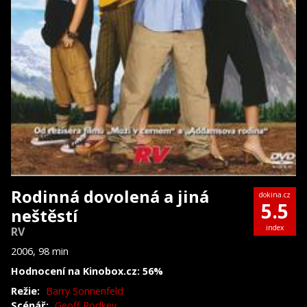
Rodinná dovolená a jiná
dokina.cz
5.5
neštěstí
index
RV
2006, 98 min
Hodnocení na Kinobox.cz: 56%
Režie:
Barry Sonnenfeld
Scénář:
Geoff Rodkey