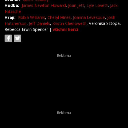
Hudba:
James Newton Howard
,
Joan Jett
,
Lyle Lovett
,
Jack
Nitzsche
Hrají:
Robin Williams
,
Cheryl Hines
,
Joanna Levesque
,
Josh
Hutcherson
,
Jeff Daniels
,
Kristin Chenoweth
, Veronika Sztopa,
Rebecca Erwin Spencer
|
všichni herci