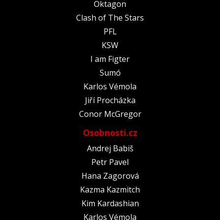
Oktagon
Clash of The Stars
PFL
KSW
I am Figter
Sumó
Karlos Vémola
Jiří Procházka
Conor McGregor
Osobnosti.cz
Andrej Babiš
Petr Pavel
Hana Zagorová
Kazma Kazmitch
Kim Kardashian
Karlos Vémola