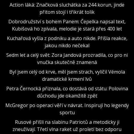
Action láká: Značková sluchátka za 244 korun, jinde
přitom stojí i třikrát tolik
Dobrodružství s bohem Panem: Čepelka napsal text,
Kubišová ho zpívala, melodie je stará přes 400 let
Kuchařová vyšla z podniku a auto nikde. Přišla reakce,
jakou nikdo nečekal
Sedm let a celý svět: Zora Jandová prozradila, co pro ni
vnučka skutečně znamená
Byl jsem celý od krve, měl jsem strach, vylíčil Vémola
dramatické krmení lvů
Petra Černocká přiznala, co dostává od státu: Polovina
důchodu jde okamžitě zpět
McGregor po operaci věří v návrat. Inspirují ho legendy
sportu
Rusové přišli na slabinu Patriotů a metodicky ji
zneužívají. Třetí vlna raket už proletí bez odporu