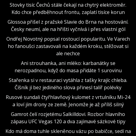
Stovky tisíc Čechů stále čekají na chytrý elektroměr.
Kdo chce předběhnout frontu, zaplatí tisíce korun
Glossoa přišel z pražské Slavie do Brna na hostování.
Česky neumí, ale na hřišti vyčnívá i přes vlastní gól
Ondřej Novotný popsal rostoucí popularitu. Ve Varech
ho fanoušci zastavovali na každém kroku, stěžovat si
ale nechce
Ani strouhanka, ani mléko: karbanátky se
nerozpadnou, když do masa přidáte 1 surovinu
Stařenka si v restauraci vytáhla z tašky krajíc chleba.
Číšník jí bez jediného slova přinesl talíř polévky
Rusové sundali čtyřhlavňový kulomet z vrtulníku Mi-24
a loví jím drony ze země. Jenomže je až příliš silný
Gamrot čelí rozjetému Salkilldovi. Rozbor hlavního
zápasu UFC Vegas 120 a dva zajímavé sázkové tipy
Kdo má doma tuhle skleněnou vázu po babičce, sedí na