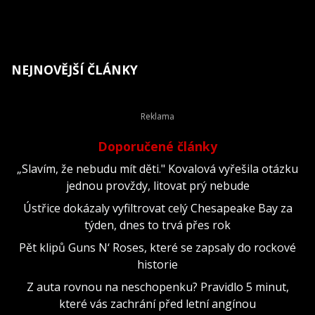
NEJNOVĚJŠÍ ČLÁNKY
Doporučené články
„Slavím, že nebudu mít děti." Kovalová vyřešila otázku
jednou provždy, litovat prý nebude
Ústřice dokázaly vyfiltrovat celý Chesapeake Bay za
týden, dnes to trvá přes rok
Pět klipů Guns N‘ Roses, které se zapsaly do rockové
historie
Z auta rovnou na neschopenku? Pravidlo 5 minut,
které vás zachrání před letní angínou