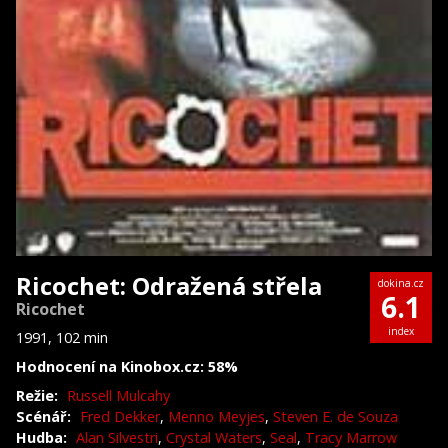
Ricochet: Odražená střela
dokina.cz
6.1
Ricochet
index
1991, 102 min
Hodnocení na Kinobox.cz: 58%
Režie:
Russell Mulcahy
Scénář:
Fred Dekker
,
Menno Meyjes
,
Steven E. de Souza
Hudba:
Alan Silvestri
,
Crystal Waters
,
Seal
,
Tracy Marrow