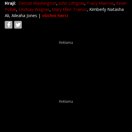
Hrají:
Denzel Washington
,
John Lithgow
,
Tracy Marrow
,
Kevin
Pollak
,
Lindsay Wagner
,
Mary Ellen Trainor
, Kimberly Natasha
Ali, Aileaha Jones
|
všichni herci