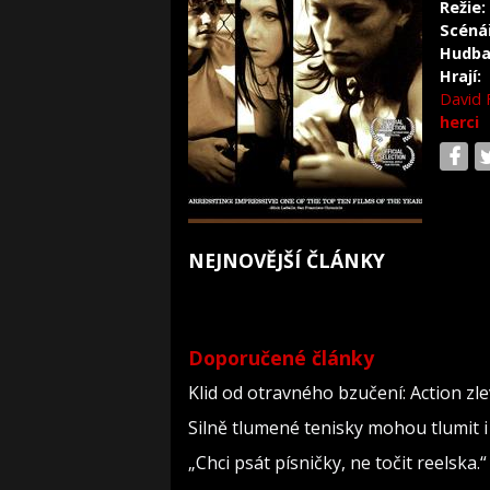
Režie:
Scéná
Hudba
Hrají:
David 
herci
NEJNOVĚJŠÍ ČLÁNKY
Doporučené články
Klid od otravného bzučení: Action zl
Silně tlumené tenisky mohou tlumit i
„Chci psát písničky, ne točit reelska.