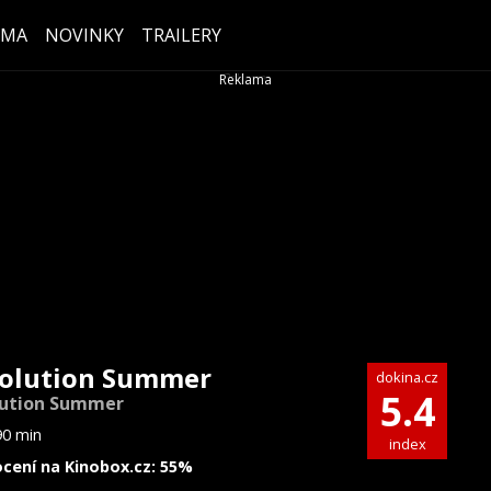
ÉMA
NOVINKY
TRAILERY
olution Summer
dokina.cz
5.4
lution Summer
90 min
index
cení na Kinobox.cz: 55%