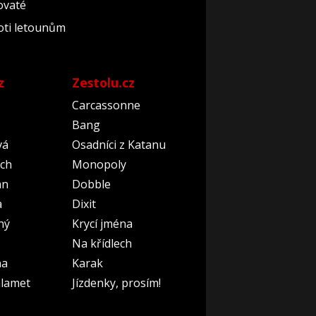
dovaté
roti letounům
z
Zestolu.cz
Carcassonne
Bang
vá
Osadníci z Katanu
ch
Monopoly
an
Dobble
a
Dixit
ný
Krycí jména
Na křídlech
na
Karak
lamet
Jízdenky, prosím!