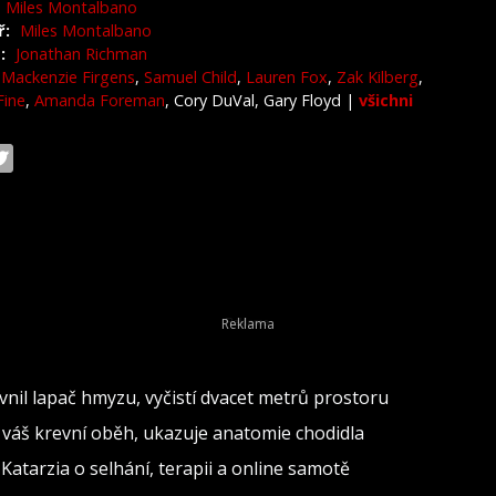
Miles Montalbano
ř:
Miles Montalbano
:
Jonathan Richman
Mackenzie Firgens
,
Samuel Child
,
Lauren Fox
,
Zak Kilberg
,
Fine
,
Amanda Foreman
, Cory DuVal, Gary Floyd
|
všichni
evnil lapač hmyzu, vyčistí dvacet metrů prostoru
 váš krevní oběh, ukazuje anatomie chodidla
“ Katarzia o selhání, terapii a online samotě