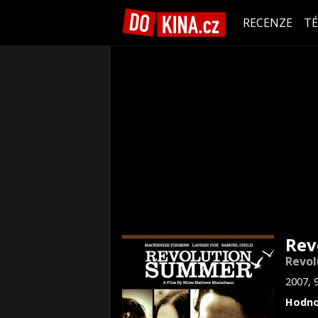
RECENZE
T
Rev
Revo
2007, 
Hodno