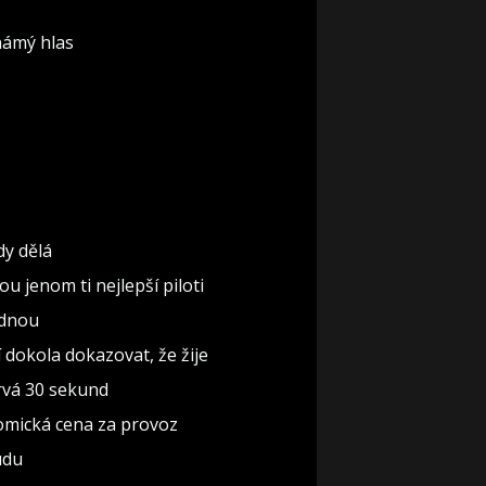
známý hlas
dy dělá
u jenom ti nejlepší piloti
ednou
í dokola dokazovat, že žije
trvá 30 sekund
nomická cena za provoz
udu