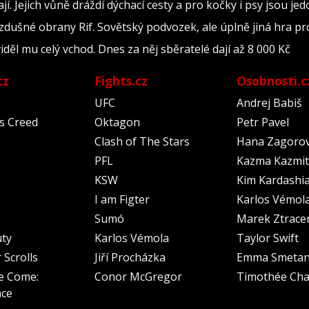
í. Jejich vůně dráždí dýchací cesty a pro kočky i psy jsou je
ivzdušné obrany Rif. Sovětský podvozek, ale úplně jiná hra p
děl mu celý vchod. Dnes za něj sběratelé dají až 8 000 Kč
cz
Fights.cz
Osobnosti.c
UFC
Andrej Babiš
's Creed
Oktagon
Petr Pavel
Clash of The Stars
Hana Zagoro
PFL
Kazma Kazmit
KSW
Kim Kardashi
I am Figter
Karlos Vémol
Sumó
Marek Ztrace
uty
Karlos Vémola
Taylor Swift
 Scrolls
Jiří Procházka
Emma Smeta
e Come:
Conor McGregor
Timothée Cha
nce