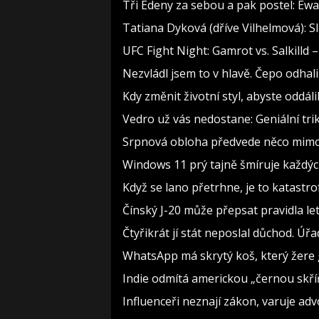
Tři Edeny za sebou a pak postel: Ewa
Tatiana Dyková (dříve Vilhelmová): Sl
UFC Fight Night: Gamrot vs. Salkilld 
Nezvládl jsem to v hlavě. Čepo odha
Kdy změnit životní styl, abyste oddál
Vedro už vás nedostane: Geniální tri
Srpnová obloha předvede něco mimoř
Windows 11 prý tajně šmíruje každých
Když se lano přetrhne, je to katastro
Čínský J-20 může přepsat pravidla let
Čtyřikrát jí stát neposlal důchod. Úřa
WhatsApp má skrytý koš, který žere g
Indie odmítá americkou „černou skříň
Influenceři neznají zákon, varuje a