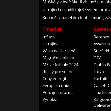
Muškáty v bytě škodí víc, než pomáhaj
Ukrajinci nasadili tajný systém prot
Kdo měl v paneláku tenhle mixér, závi
Tiscali.cz
Games.
Inflace
Recenze
Ukrajina
Assassin
Válka na Ukrajině
Starfield
Migrační politika
GTA
ME ve fotbale 2024
Diablo IV
Ruský prezident
Forza
Ceny energií
Fortnite
Evropská unie
Call of D
Penzijní reforma
The Elder
Vynález
Kingdom
Delivere