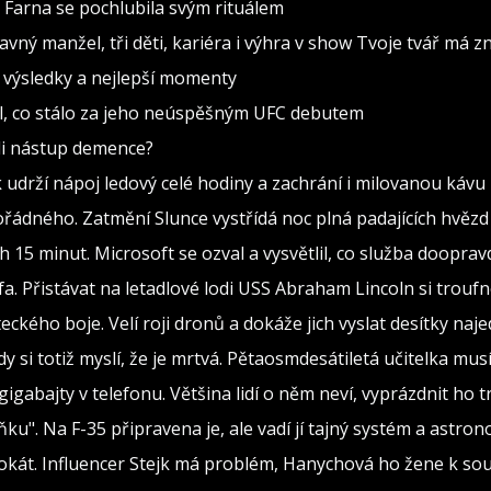
 Farna se pochlubila svým rituálem
avný manžel, tři děti, kariéra i výhra v show Tvoje tvář má 
– výsledky a nejlepší momenty
lil, co stálo za jeho neúspěšným UFC debutem
ili nástup demence?
k udrží nápoj ledový celé hodiny a zachrání i milovanou kávu
ádného. Zatmění Slunce vystřídá noc plná padajících hvězd
 15 minut. Microsoft se ozval a vysvětlil, co služba dooprav
fa. Přistávat na letadlové lodi USS Abraham Lincoln si troufno
eckého boje. Velí roji dronů a dokáže jich vyslat desítky naj
dy si totiž myslí, že je mrtvá. Pětaosmdesátiletá učitelka mus
igabajty v telefonu. Většina lidí o něm neví, vyprázdnit ho 
ku". Na F-35 připravena je, ale vadí jí tajný systém a astro
dvokát. Influencer Stejk má problém, Hanychová ho žene k so