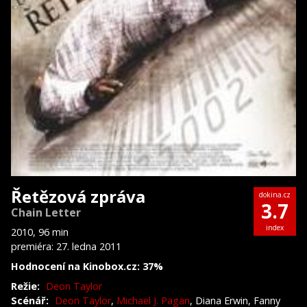
Řetězová zpráva
dokina.cz
3.7
Chain Letter
index
2010, 96 min
premiéra: 27. ledna 2011
Hodnocení na Kinobox.cz: 37%
Režie:
Deon Taylor
Scénář:
Deon Taylor
,
Michael J. Pagan
, Diana Erwin, Fanny