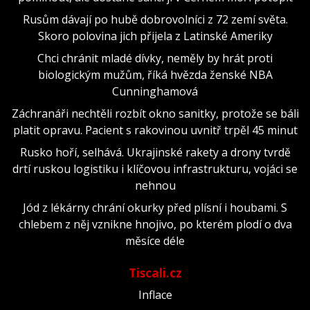
Rusům dávají po hubě dobrovolníci z 72 zemí světa.
Skoro polovina jich přijela z Latinské Ameriky
Chci chránit mladé dívky, neměly by hrát proti
biologickým mužům, říká hvězda ženské NBA
Cunninghamová
Záchranáři nechtěli rozbít okno sanitky, protože se báli
platit opravu. Pacient s rakovinou uvnitř trpěl 45 minut
Rusko hoří, selhává. Ukrajinské rakety a drony tvrdě
drtí ruskou logistiku i klíčovou infrastrukturu, vojáci se
nehnou
Jód z lékárny chrání okurky před plísní i houbami. S
chlebem z něj vznikne hnojivo, po kterém plodí o dva
měsíce déle
Tiscali.cz
Inflace