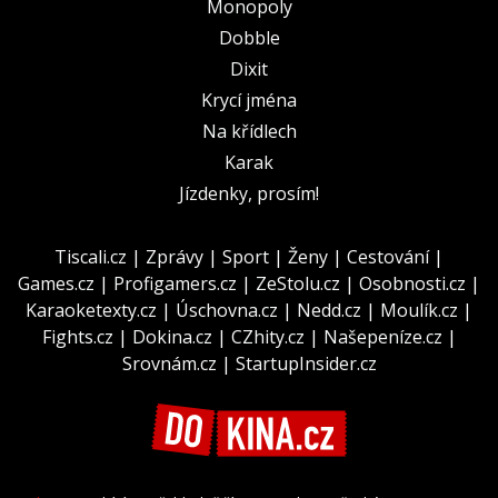
Monopoly
Dobble
Dixit
Krycí jména
Na křídlech
Karak
Jízdenky, prosím!
Tiscali.cz
|
Zprávy
|
Sport
|
Ženy
|
Cestování
|
Games.cz
|
Profigamers.cz
|
ZeStolu.cz
|
Osobnosti.cz
|
Karaoketexty.cz
|
Úschovna.cz
|
Nedd.cz
|
Moulík.cz
|
Fights.cz
|
Dokina.cz
|
CZhity.cz
|
Našepeníze.cz
|
Srovnám.cz
|
StartupInsider.cz