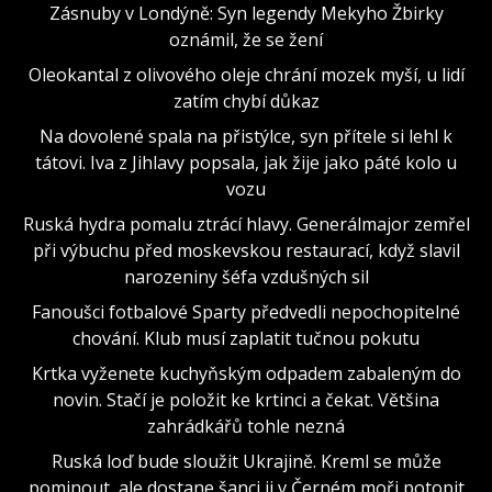
Zásnuby v Londýně: Syn legendy Mekyho Žbirky
oznámil, že se žení
Oleokantal z olivového oleje chrání mozek myší, u lidí
zatím chybí důkaz
Na dovolené spala na přistýlce, syn přítele si lehl k
tátovi. Iva z Jihlavy popsala, jak žije jako páté kolo u
vozu
Ruská hydra pomalu ztrácí hlavy. Generálmajor zemřel
při výbuchu před moskevskou restaurací, když slavil
narozeniny šéfa vzdušných sil
Fanoušci fotbalové Sparty předvedli nepochopitelné
chování. Klub musí zaplatit tučnou pokutu
Krtka vyženete kuchyňským odpadem zabaleným do
novin. Stačí je položit ke krtinci a čekat. Většina
zahrádkářů tohle nezná
Ruská loď bude sloužit Ukrajině. Kreml se může
pominout, ale dostane šanci ji v Černém moři potopit