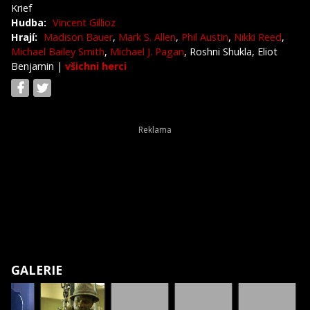
Krief
Hudba:
Vincent Gillioz
Hrají:
Madison Bauer
,
Mark S. Allen
,
Phil Austin
,
Nikki Reed
,
Michael Bailey Smith
,
Michael J. Pagan
, Roshni Shukla, Eliot
Benjamin
|
všichni herci
GALERIE