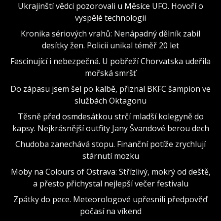
Ukrajinští vědci pozorovali u Měsíce UFO. Hovoří o
vyspělé technologii
Kronika sériových vrahů: Nenápadný dělník zabil
desítky žen. Policii unikal téměř 20 let
Fascinující i nebezpečná. U pobřeží Chorvatska udeřila
mořská smršť
Do zápasu jsem šel po kalbě, přiznal BKFC šampion ve
službách Oktagonu
Těsně před osmdesátkou strčí mladší kolegyně do
kapsy. Nejkrásnější outfity Jany Švandové berou dech
Chudoba zanechává stopu. Finanční potíže zrychlují
stárnutí mozku
Moby na Colours of Ostrava: Střízlivý, mokrý od deště,
a přesto přichystal nejlepší večer festivalu
Zpátky do pece. Meteorologové upřesnili předpověď
počasí na víkend