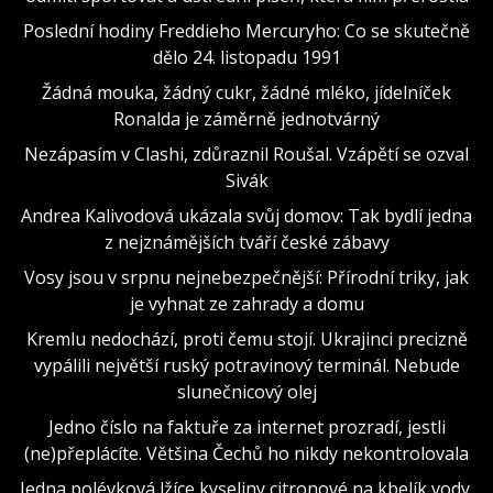
Poslední hodiny Freddieho Mercuryho: Co se skutečně
dělo 24. listopadu 1991
Žádná mouka, žádný cukr, žádné mléko, jídelníček
Ronalda je záměrně jednotvárný
Nezápasím v Clashi, zdůraznil Roušal. Vzápětí se ozval
Sivák
Andrea Kalivodová ukázala svůj domov: Tak bydlí jedna
z nejznámějších tváří české zábavy
Vosy jsou v srpnu nejnebezpečnější: Přírodní triky, jak
je vyhnat ze zahrady a domu
Kremlu nedochází, proti čemu stojí. Ukrajinci precizně
vypálili největší ruský potravinový terminál. Nebude
slunečnicový olej
Jedno číslo na faktuře za internet prozradí, jestli
(ne)přeplácíte. Většina Čechů ho nikdy nekontrolovala
Jedna polévková lžíce kyseliny citronové na kbelík vody.