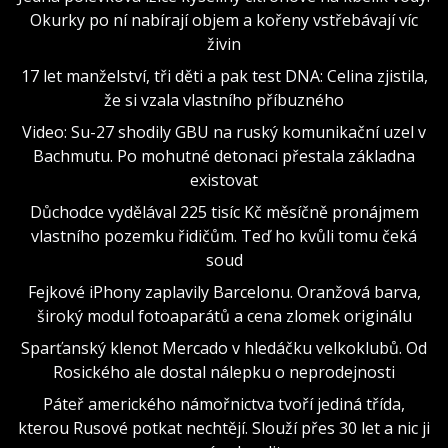
Okurky po ní nabírají objem a kořeny vstřebávají víc
živin
17 let manželství, tři děti a pak test DNA: Celina zjistila,
že si vzala vlastního příbuzného
Video: Su-27 shodily GBU na ruský komunikační uzel v
Bachmutu. Po mohutné detonaci přestala základna
existovat
Důchodce vydělával 225 tisíc Kč měsíčně pronájmem
vlastního pozemku řidičům. Teď ho kvůli tomu čeká
soud
Fejkové iPhony zaplavily Barcelonu. Oranžová barva,
široký modul fotoaparátů a cena zlomek originálu
Sparťanský klenot Mercado v hledáčku velkoklubů. Od
Rosického ale dostal nálepku o neprodejnosti
Páteř amerického námořnictva tvoří jediná třída,
kterou Rusové potkat nechtějí. Slouží přes 30 let a nic ji