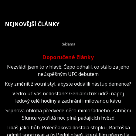
NEJNOVĚJŠÍ ČLÁNKY
Doporučené články
Nezvládl jsem to v hlavě. Čepo odhalil, co stálo za jeho
neúspěšným UFC debutem
Kdy změnit životní styl, abyste oddálili nástup demence?
Vedro už vás nedostane: Geniální trik udrží nápoj
ledový celé hodiny a zachrání i milovanou kávu
Srpnová obloha předvede něco mimořádného. Zatmění
Slunce vystřídá noc plná padajících hvězd
Líbáš jako bůh: Poledňáková dostala stopku, Bartoška
odmítl sportovat a ústřední píseň, která film přerostla