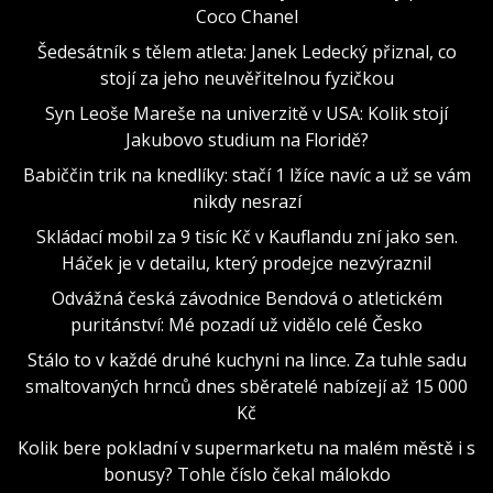
Coco Chanel
Šedesátník s tělem atleta: Janek Ledecký přiznal, co
stojí za jeho neuvěřitelnou fyzičkou
Syn Leoše Mareše na univerzitě v USA: Kolik stojí
Jakubovo studium na Floridě?
Babiččin trik na knedlíky: stačí 1 lžíce navíc a už se vám
nikdy nesrazí
Skládací mobil za 9 tisíc Kč v Kauflandu zní jako sen.
Háček je v detailu, který prodejce nezvýraznil
Odvážná česká závodnice Bendová o atletickém
puritánství: Mé pozadí už vidělo celé Česko
Stálo to v každé druhé kuchyni na lince. Za tuhle sadu
smaltovaných hrnců dnes sběratelé nabízejí až 15 000
Kč
Kolik bere pokladní v supermarketu na malém městě i s
bonusy? Tohle číslo čekal málokdo