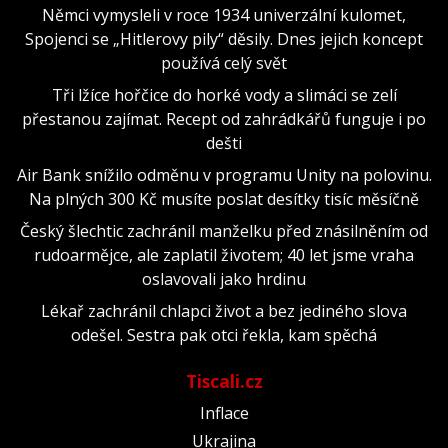
Němci vymysleli v roce 1934 univerzální kulomet,
Spojenci se „Hitlerovy pily“ děsily. Dnes jejich koncept
používá celý svět
Tři lžíce hořčice do horké vody a slimáci se zelí
přestanou zajímat. Recept od zahrádkářů funguje i po
dešti
Air Bank snížilo odměnu v programu Unity na polovinu.
Na plných 300 Kč musíte poslat desítky tisíc měsíčně
Český šlechtic zachránil manželku před znásilněním od
rudoarmějce, ale zaplatil životem; 40 let jsme vraha
oslavovali jako hrdinu
Lékař zachránil chlapci život a bez jediného slova
odešel. Sestra pak otci řekla, kam spěchá
Tiscali.cz
Inflace
Ukrajina