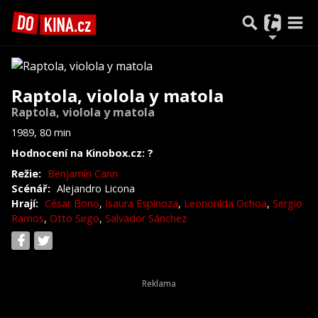
Raptola, violola y matola
Raptola, violola y matola
1989, 80 min
Hodnocení na Kinobox.cz: ?
Režie:
Benjamín Cann
Scénář:
Alejandro Licona
Hrají:
César Bono
,
Isaura Espinoza
,
Leonorilda Ochoa
,
Sergio
Ramos
,
Otto Sirgo
,
Salvador Sánchez