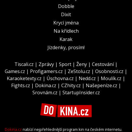
Dobble
Dixit
Krycí jména
Na křídlech
Karak
Jízdenky, prosím!
Tiscali.cz
|
Zprávy
|
Sport
|
Ženy
|
Cestování
|
Games.cz
|
Profigamers.cz
|
ZeStolu.cz
|
Osobnosti.cz
|
Karaoketexty.cz
|
Úschovna.cz
|
Nedd.cz
|
Moulík.cz
|
Fights.cz
|
Dokina.cz
|
CZhity.cz
|
Našepeníze.cz
|
Srovnám.cz
|
StartupInsider.cz
Dokina.cz
nabízí nejpřehlednější program kin na českém internetu.