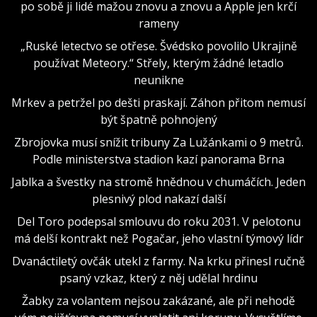
po sobě ji lidé mažou znovu a znovu a Apple jen krčí
rameny
„Ruské letectvo se otřese. Švédsko povolilo Ukrajině
používat Meteory.“ Střely, kterým žádné letadlo
neunikne
Mrkev a petržel po dešti praskají. Záhon přitom nemusí
být špatně pohnojený
Zbrojovka musí snížit tribuny Za Lužánkami o 9 metrů.
Podle ministerstva stadion kazí panorama Brna
Jablka a švestky na stromě hnědnou v chumáčích. Jeden
plesnivý plod nakazí další
Del Toro podepsal smlouvu do roku 2031. V pelotonu
má delší kontrakt než Pogačar, jeho vlastní týmový lídr
Dvanáctiletý ovčák utekl z farmy. Na krku přinesl ručně
psaný vzkaz, který z něj udělal hrdinu
Žabky za volantem nejsou zakázané, ale při nehodě