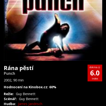
Rána pěstí
dokina.cz
6.0
Punch
index
2002, 90 min
Hodnocení na Kinobox.cz: 60%
Režie:
Guy Bennett
Scénář:
Guy Bennett
Hudba:
James Jandrisch