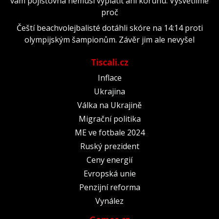
vám pojišťovna nemusí vyplatit ani korunu. Vysvětlíme
proč
Čeští beachvolejbalisté dotáhli skóre na 14:14 proti
olympijským šampionům. Závěr jim ale nevyšel
Tiscali.cz
Inflace
Ukrajina
Válka na Ukrajině
Migrační politika
ME ve fotbale 2024
Ruský prezident
Ceny energií
Evropská unie
Penzijní reforma
Vynález