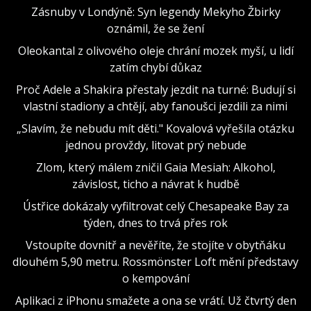
Zásnuby v Londýně: Syn legendy Mekyho Žbirky
oznámil, že se žení
Oleokantal z olivového oleje chrání mozek myší, u lidí
zatím chybí důkaz
Proč Adele a Shakira přestaly jezdit na turné: Budují si
vlastní stadiony a chtějí, aby fanoušci jezdili za nimi
„Slavím, že nebudu mít děti." Kovalová vyřešila otázku
jednou provždy, litovat prý nebude
Zlom, který málem zničil Gaia Mesiah: Alkohol,
závislost, ticho a návrat k hudbě
Ústřice dokázaly vyfiltrovat celý Chesapeake Bay za
týden, dnes to trvá přes rok
Vstoupíte dovnitř a nevěříte, že stojíte v obytňáku
dlouhém 5,90 metru. Rossmönster Loft mění představy
o kempování
Aplikaci z iPhonu smažete a ona se vrátí. Už čtvrtý den