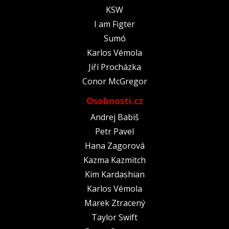
KSW
I am Figter
Sumó
Karlos Vémola
Jiří Procházka
Conor McGregor
Osobnosti.cz
Andrej Babiš
Petr Pavel
Hana Zagorová
Kazma Kazmitch
Kim Kardashian
Karlos Vémola
Marek Ztracený
Taylor Swift