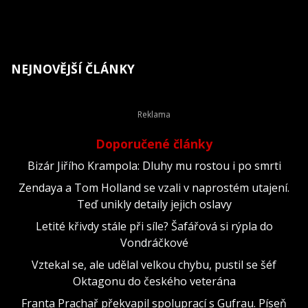
NEJNOVĚJŠÍ ČLÁNKY
Doporučené články
Bizár Jiřího Krampola: Dluhy mu rostou i po smrti
Zendaya a Tom Holland se vzali v naprostém utajení.
Teď unikly detaily jejich oslavy
Letité křivdy stále při síle? Šafářová si rýpla do
Vondráčkové
Vztekal se, ale udělal velkou chybu, pustil se šéf
Oktagonu do českého veterána
Franta Prachař překvapil spoluprací s Gufrau. Píseň