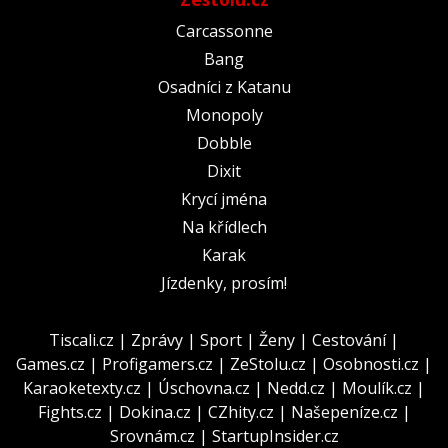
Carcassonne
Bang
Osadníci z Katanu
Monopoly
Dobble
Dixit
Krycí jména
Na křídlech
Karak
Jízdenky, prosím!
Tiscali.cz
|
Zprávy
|
Sport
|
Ženy
|
Cestování
|
Games.cz
|
Profigamers.cz
|
ZeStolu.cz
|
Osobnosti.cz
|
Karaoketexty.cz
|
Úschovna.cz
|
Nedd.cz
|
Moulík.cz
|
Fights.cz
|
Dokina.cz
|
CZhity.cz
|
Našepeníze.cz
|
Srovnám.cz
|
StartupInsider.cz