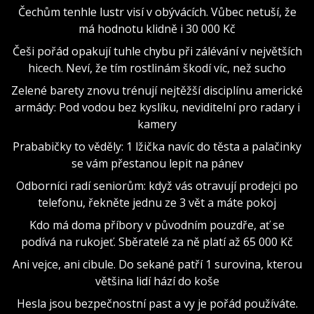
Čechům tenhle lustr visí v obývácích. Vůbec netuší, že
má hodnotu klidně i 30 000 Kč
Češi pořád opakují tuhle chybu při zálévání v největších
hicech. Neví, že tím rostlinám škodí víc, než sucho
Zelené barety znovu trénují nejtěžší disciplínu americké
armády: Pod vodou bez kyslíku, neviditelní pro radary i
kamery
Prababičky to věděly: 1 lžička navíc do těsta a palačinky
se vám přestanou lepit na pánev
Odborníci radí seniorům: když vás otravují prodejci po
telefonu, řekněte jednu ze 3 vět a máte pokoj
Kdo má doma příbory v původním pouzdře, ať se
podívá na rukojeť. Sběratelé za ně platí až 65 000 Kč
Ani vejce, ani cibule. Do sekané patří 1 surovina, kterou
většina lidí hází do koše
Hesla jsou bezpečnostní past a vy je pořád používáte.