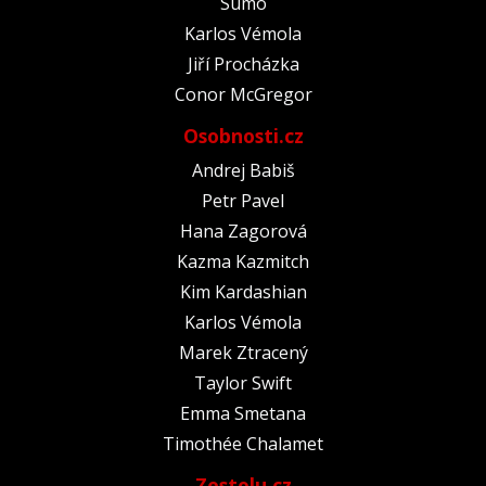
Sumó
Karlos Vémola
Jiří Procházka
Conor McGregor
Osobnosti.cz
Andrej Babiš
Petr Pavel
Hana Zagorová
Kazma Kazmitch
Kim Kardashian
Karlos Vémola
Marek Ztracený
Taylor Swift
Emma Smetana
Timothée Chalamet
Zestolu.cz