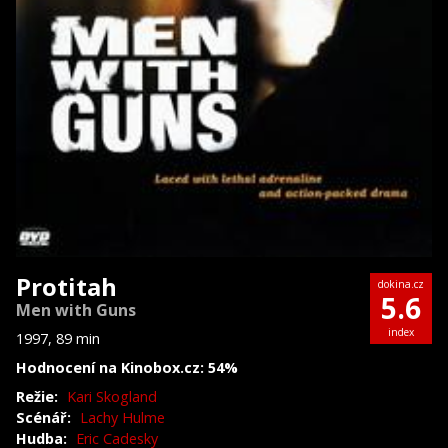
Protitah
dokina.cz
5.6
Men with Guns
index
1997, 89 min
Hodnocení na Kinobox.cz: 54%
Režie:
Kari Skogland
Scénář:
Lachy Hulme
Hudba:
Eric Cadesky