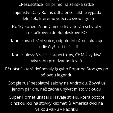
„Resuscitace“ cílí přímo na ženská srdce
Tajemství Dary Rolins odhaleno: Takhle vypadá
jídelníček, kterému vděčí za svou figuru
Hořký konec: Známý americký veterán schytal v
rozlučkovém duelu bleskové KO
Ranní káva chrání srdce, odpolední už ne, ukazuje
studie čtyřiceti tisíc lidí
Konec úlevy: Vrací se supertropy, ČHMÚ vydává
výstrahu pro dvanáct krajů
Pět písní, které definovaly Iggyho Popa: od Stooges po
sólovou legendu
Google ruší bezplatné zálohy na Androidu. Zbývá už
jenom pár dní, než začne ubývat místo v cloudu
Super Hornet ukázal u Havaje střelu, která potopí
čínskou loď na stovky kilometrů. Amerika cvičí na
velkou válku v Pacifiku