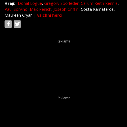
Hrají:
Donal Logue
,
Gregory Sporleder
,
Callum Keith Rennie
,
Paul Sorvino
,
Max Perlich
,
Joseph Griffin
, Costa Kamateros,
Maureen Cryan
|
všichni herci