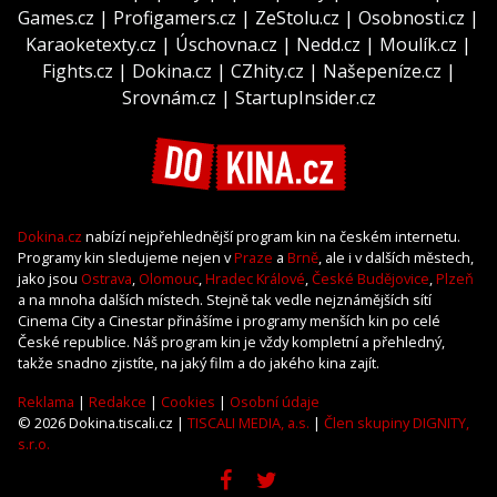
Games.cz
|
Profigamers.cz
|
ZeStolu.cz
|
Osobnosti.cz
|
Karaoketexty.cz
|
Úschovna.cz
|
Nedd.cz
|
Moulík.cz
|
Fights.cz
|
Dokina.cz
|
CZhity.cz
|
Našepeníze.cz
|
Srovnám.cz
|
StartupInsider.cz
Dokina.cz
nabízí nejpřehlednější program kin na českém internetu.
Programy kin sledujeme nejen v
Praze
a
Brně
, ale i v dalších městech,
jako jsou
Ostrava
,
Olomouc
,
Hradec Králové
,
České Budějovice
,
Plzeň
a na mnoha dalších místech. Stejně tak vedle nejznámějších sítí
Cinema City a Cinestar přinášíme i programy menších kin po celé
České republice. Náš program kin je vždy kompletní a přehledný,
takže snadno zjistíte, na jaký film a do jakého kina zajít.
Reklama
|
Redakce
|
Cookies
|
Osobní údaje
© 2026 Dokina.tiscali.cz |
TISCALI MEDIA, a.s.
|
Člen skupiny DIGNITY,
s.r.o.