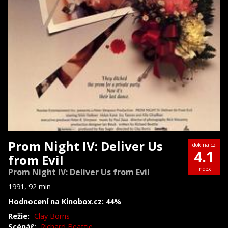
Prom Night IV: Deliver Us
dokina.cz
4.1
from Evil
index
Prom Night IV: Deliver Us from Evil
1991, 92 min
Hodnocení na Kinobox.cz: 44%
Režie:
Clay Borris
Scénář:
Richard Beattie