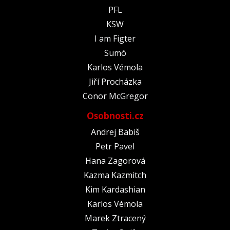
PFL
KSW
I am Figter
Sumó
Karlos Vémola
Jiří Procházka
Conor McGregor
Osobnosti.cz
Andrej Babiš
Petr Pavel
Hana Zagorová
Kazma Kazmitch
Kim Kardashian
Karlos Vémola
Marek Ztracený