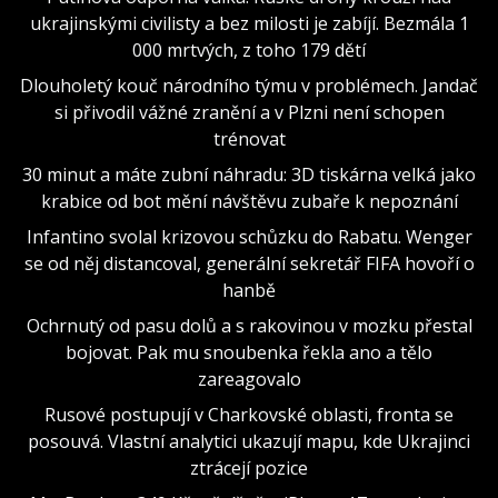
ukrajinskými civilisty a bez milosti je zabíjí. Bezmála 1
000 mrtvých, z toho 179 dětí
Dlouholetý kouč národního týmu v problémech. Jandač
si přivodil vážné zranění a v Plzni není schopen
trénovat
30 minut a máte zubní náhradu: 3D tiskárna velká jako
krabice od bot mění návštěvu zubaře k nepoznání
Infantino svolal krizovou schůzku do Rabatu. Wenger
se od něj distancoval, generální sekretář FIFA hovoří o
hanbě
Ochrnutý od pasu dolů a s rakovinou v mozku přestal
bojovat. Pak mu snoubenka řekla ano a tělo
zareagovalo
Rusové postupují v Charkovské oblasti, fronta se
posouvá. Vlastní analytici ukazují mapu, kde Ukrajinci
ztrácejí pozice