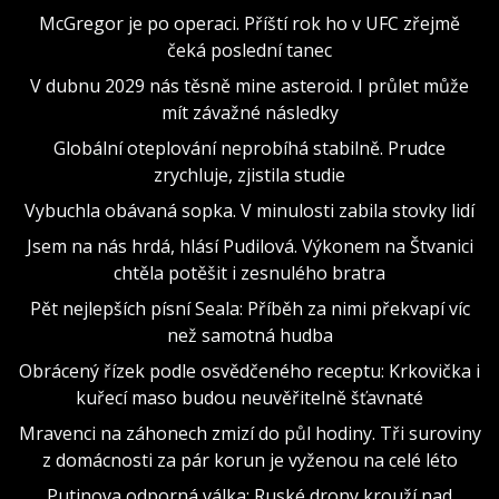
McGregor je po operaci. Příští rok ho v UFC zřejmě
čeká poslední tanec
V dubnu 2029 nás těsně mine asteroid. I průlet může
mít závažné následky
Globální oteplování neprobíhá stabilně. Prudce
zrychluje, zjistila studie
Vybuchla obávaná sopka. V minulosti zabila stovky lidí
Jsem na nás hrdá, hlásí Pudilová. Výkonem na Štvanici
chtěla potěšit i zesnulého bratra
Pět nejlepších písní Seala: Příběh za nimi překvapí víc
než samotná hudba
Obrácený řízek podle osvědčeného receptu: Krkovička i
kuřecí maso budou neuvěřitelně šťavnaté
Mravenci na záhonech zmizí do půl hodiny. Tři suroviny
z domácnosti za pár korun je vyženou na celé léto
Putinova odporná válka: Ruské drony krouží nad