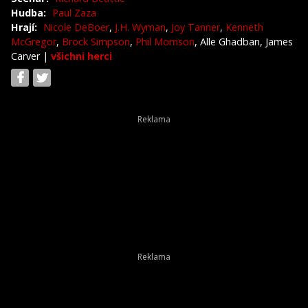
Hudba:
Paul Zaza
Hrají:
Nicole DeBoer
,
J.H. Wyman
,
Joy Tanner
,
Kenneth
McGregor
,
Brock Simpson
,
Phil Morrison
, Alle Ghadban, James
Carver
|
všichni herci