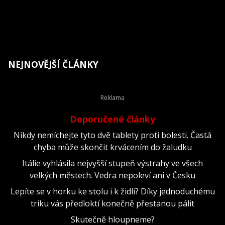
NEJNOVĚJŠÍ ČLÁNKY
Doporučené články
Nikdy nemíchejte tyto dvě tablety proti bolesti. Častá
chyba může skončit krvácením do žaludku
Itálie vyhlásila nejvyšší stupeň výstrahy ve všech
velkých městech. Vedra nepoleví ani v Česku
Lepíte se v horku ke stolu i k židli? Díky jednoduchému
triku vás předloktí konečně přestanou pálit
Skutečně hloupneme?