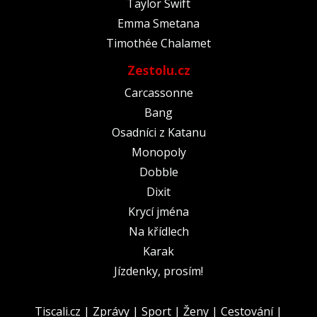
Taylor Swift
Emma Smetana
Timothée Chalamet
Zestolu.cz
Carcassonne
Bang
Osadníci z Katanu
Monopoly
Dobble
Dixit
Krycí jména
Na křídlech
Karak
Jízdenky, prosím!
Tiscali.cz
|
Zprávy
|
Sport
|
Ženy
|
Cestování
|