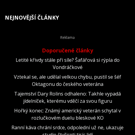
NEJNOVĚJŠÍ ČLÁNKY
Doporučené články
Letité křivdy stále při síle? Šafářová si rýpla do
Vondráčkové
Vztekal se, ale udělal velkou chybu, pustil se šéf
Oktagonu do českého veterána
Tajemství Dary Rolins odhaleno: Takhle vypadá
jídelníček, kterému vděčí za svou figuru
Hořký konec: Známý americký veterán schytal v
rozlučkovém duelu bleskové KO
Ranní káva chrání srdce, odpolední už ne, ukazuje
studie čtyřiceti tisíc lidí