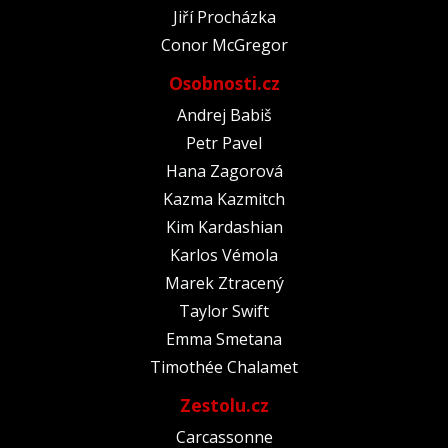
Jiří Procházka
Conor McGregor
Osobnosti.cz
Andrej Babiš
Petr Pavel
Hana Zagorová
Kazma Kazmitch
Kim Kardashian
Karlos Vémola
Marek Ztracený
Taylor Swift
Emma Smetana
Timothée Chalamet
Zestolu.cz
Carcassonne