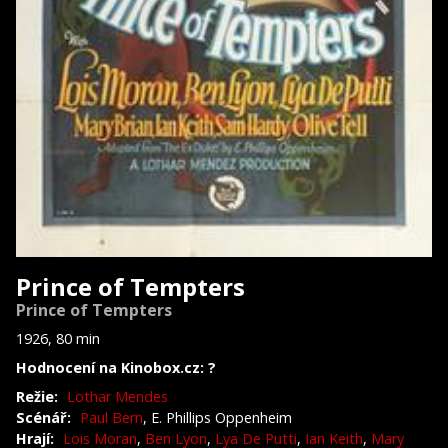
Prince of Tempters
Prince of Tempters
1926, 80 min
Hodnocení na Kinobox.cz: ?
Režie:
Lothar Mendes
Scénář:
Paul Bern
, E. Phillips Oppenheim
Hrají:
Lois Moran
,
Ben Lyon
,
Lya De Putti
,
Ian Keith
,
Mary