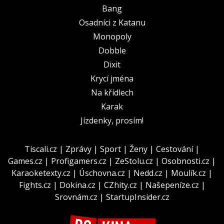
Bang
Osadníci z Katanu
Monopoly
Dobble
Dixit
Krycí jména
Na křídlech
Karak
Jízdenky, prosím!
Tiscali.cz
|
Zprávy
|
Sport
|
Ženy
|
Cestování
|
Games.cz
|
Profigamers.cz
|
ZeStolu.cz
|
Osobnosti.cz
|
Karaoketexty.cz
|
Úschovna.cz
|
Nedd.cz
|
Moulík.cz
|
Fights.cz
|
Dokina.cz
|
CZhity.cz
|
Našepeníze.cz
|
Srovnám.cz
|
StartupInsider.cz