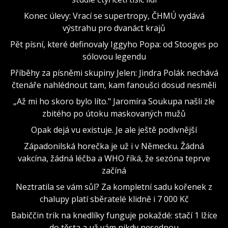
Konec úlevy: Vrací se supertropy, ČHMÚ vydává
výstrahu pro dvanáct krajů
Pět písní, které definovaly Iggyho Popa: od Stooges po
sólovou legendu
Příběhy za písněmi skupiny Jelen: Jindra Polák nechává
čtenáře nahlédnout tam, kam fanoušci dosud nesměli
„Až mi ho skoro bylo líto." Jaromíra Soukupa našli zle
zbitého po útoku maskovaných mužů
Opak dejá vu existuje. Je ale ještě podivnější
Západonilská horečka je už i v Německu. Žádná
vakcína, žádná léčba a WHO říká, že sezóna teprve
začíná
Neztratila se vám sůl? Za kompletní sadu kořenek z
chalupy platí sběratelé klidně i 7 000 Kč
Babiččin trik na knedlíky funguje pokaždé: stačí 1 lžíce
do těsta a už vám nikdy nesednou