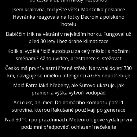
Jsem královna, teď ještě větší. Manželka poslance
Havránka reagovala na fotky Decroix z polského
hotelu
Babiččin trik na větrání v největším horku. Fungoval už
před 30 lety i bez drahé klimatizace
Kolik si vydělá řidič autobusu za celý měsíc i s nočními
směnami? Až to uvidíte, přestanete si stěžovat
Česko má první vlastní řízené střely. Narwhal doletí 730
km, naviguje se umělou inteligencí a GPS nepotřebuje
Malá Fatra láká hřebeny, ale Šútovo ukazuje, jak
pramen a výška vytvoří vodopád
Ani cukr, ani med. Do domácího kompotu patří 1
surovina, kterou Rakušané používají po generace
Nad 30 °C i po prázdninách. Meteorologové vydali první
podzimní předpověď, ochlazení nečekejte