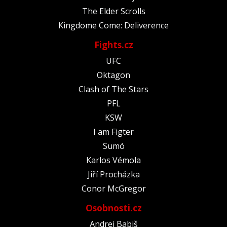
The Elder Scrolls
Kingdome Come: Deliverence
Fights.cz
UFC
Oktagon
Clash of The Stars
PFL
KSW
I am Figter
Sumó
Karlos Vémola
Jiří Procházka
Conor McGregor
Osobnosti.cz
Andrej Babiš