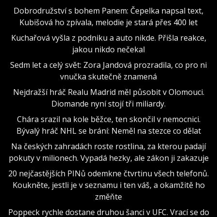
Dobrodružství s bohem Panem: Čepelka napsal text,
Kubišová ho zpívala, melodie je stará přes 400 let
Kuchařová vyšla z podniku a auto nikde. Přišla reakce,
jakou nikdo nečekal
Sedm let a celý svět: Zora Jandová prozradila, co pro ni
vnučka skutečně znamená
Nejdražší hráč Realu Madrid měl působit v Olomouci.
Diomande nyní stojí tři miliardy.
Chára srazil na kole běžce, ten skončil v nemocnici.
Bývalý hráč NHL se brání: Neměl na stezce co dělat
Na českých zahradách roste rostlina, za kterou padají
pokuty v milionech. Vypadá hezky, ale zákon ji zakazuje
20 nejčastějších PINů odemkne čtvrtinu všech telefonů.
Koukněte, jestli je v seznamu i ten váš, a okamžitě ho
změňte
Poppeck rychle dostane druhou šanci v UFC. Vrací se do