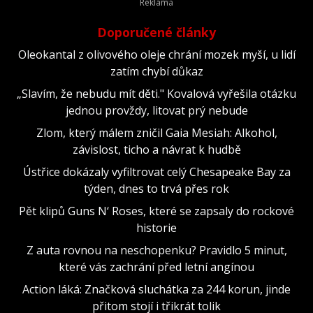
Doporučené články
Oleokantal z olivového oleje chrání mozek myší, u lidí
zatím chybí důkaz
„Slavím, že nebudu mít děti." Kovalová vyřešila otázku
jednou provždy, litovat prý nebude
Zlom, který málem zničil Gaia Mesiah: Alkohol,
závislost, ticho a návrat k hudbě
Ústřice dokázaly vyfiltrovat celý Chesapeake Bay za
týden, dnes to trvá přes rok
Pět klipů Guns N‘ Roses, které se zapsaly do rockové
historie
Z auta rovnou na neschopenku? Pravidlo 5 minut,
které vás zachrání před letní angínou
Action láká: Značková sluchátka za 244 korun, jinde
přitom stojí i třikrát tolik