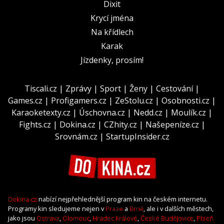
Dixit
Krycí jména
Na křídlech
Karak
Jízdenky, prosím!
Tiscali.cz
|
Zprávy
|
Sport
|
Ženy
|
Cestování
|
Games.cz
|
Profigamers.cz
|
ZeStolu.cz
|
Osobnosti.cz
|
Karaoketexty.cz
|
Úschovna.cz
|
Nedd.cz
|
Moulík.cz
|
Fights.cz
|
Dokina.cz
|
CZhity.cz
|
Našepeníze.cz
|
Srovnám.cz
|
StartupInsider.cz
Dokina.cz
nabízí nejpřehlednější program kin na českém internetu.
Programy kin sledujeme nejen v
Praze
a
Brně
, ale i v dalších městech,
jako jsou
Ostrava
,
Olomouc
,
Hradec Králové
,
České Budějovice
,
Plzeň