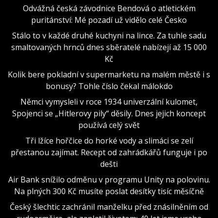
Odvážná česká závodnice Bendová o atletickém
puritánství: Mé pozadí už vidělo celé Česko
Stálo to v každé druhé kuchyni na lince. Za tuhle sadu
smaltovaných hrnců dnes sběratelé nabízejí až 15 000
Kč
Kolik bere pokladní v supermarketu na malém městě i s
bonusy? Tohle číslo čekal málokdo
Němci vymysleli v roce 1934 univerzální kulomet,
Spojenci se „Hitlerovy pily“ děsily. Dnes jejich koncept
používá celý svět
Tři lžíce hořčice do horké vody a slimáci se zelí
přestanou zajímat. Recept od zahrádkářů funguje i po
dešti
Air Bank snížilo odměnu v programu Unity na polovinu.
Na plných 300 Kč musíte poslat desítky tisíc měsíčně
Český šlechtic zachránil manželku před znásilněním od