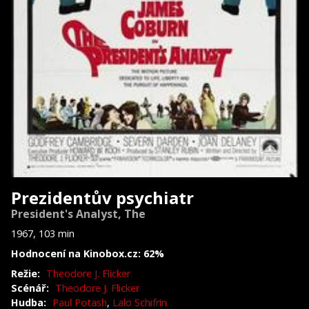
Prezidentův psychiatr
President's Analyst, The
1967, 103 min
Hodnocení na Kinobox.cz: 62%
Režie:
Theodore J. Flicker
Scénář:
Theodore J. Flicker
Hudba:
Paul Potash
,
Lalo Schifrin