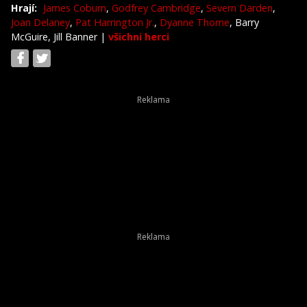
Hrají:
James Coburn
,
Godfrey Cambridge
,
Severn Darden
,
Joan Delaney
,
Pat Harrington Jr.
,
Dyanne Thorne
, Barry
McGuire, Jill Banner
|
všichni herci