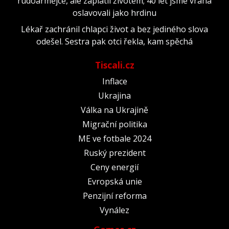
rudoarmějce, ale zaplatil životem; 40 let jsme vraha
oslavovali jako hrdinu
Lékař zachránil chlapci život a bez jediného slova
odešel. Sestra pak otci řekla, kam spěchá
Tiscali.cz
Inflace
Ukrajina
Válka na Ukrajině
Migrační politika
ME ve fotbale 2024
Ruský prezident
Ceny energií
Evropská unie
Penzijní reforma
Vynález