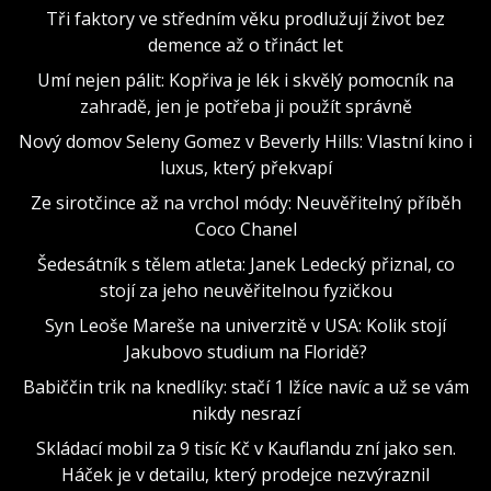
Tři faktory ve středním věku prodlužují život bez
demence až o třináct let
Umí nejen pálit: Kopřiva je lék i skvělý pomocník na
zahradě, jen je potřeba ji použít správně
Nový domov Seleny Gomez v Beverly Hills: Vlastní kino i
luxus, který překvapí
Ze sirotčince až na vrchol módy: Neuvěřitelný příběh
Coco Chanel
Šedesátník s tělem atleta: Janek Ledecký přiznal, co
stojí za jeho neuvěřitelnou fyzičkou
Syn Leoše Mareše na univerzitě v USA: Kolik stojí
Jakubovo studium na Floridě?
Babiččin trik na knedlíky: stačí 1 lžíce navíc a už se vám
nikdy nesrazí
Skládací mobil za 9 tisíc Kč v Kauflandu zní jako sen.
Háček je v detailu, který prodejce nezvýraznil