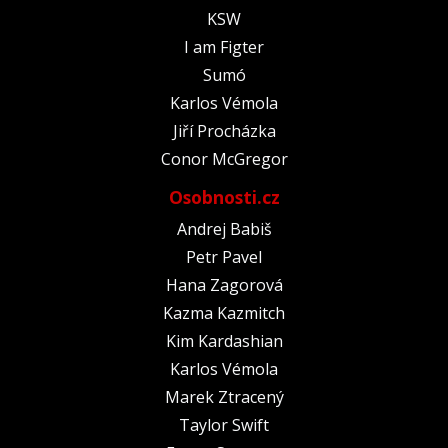
KSW
I am Figter
Sumó
Karlos Vémola
Jiří Procházka
Conor McGregor
Osobnosti.cz
Andrej Babiš
Petr Pavel
Hana Zagorová
Kazma Kazmitch
Kim Kardashian
Karlos Vémola
Marek Ztracený
Taylor Swift