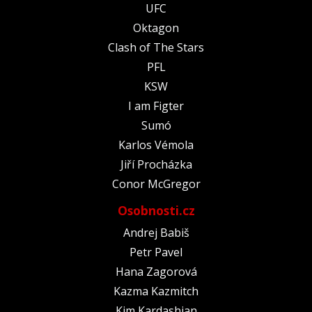
UFC
Oktagon
Clash of The Stars
PFL
KSW
I am Figter
Sumó
Karlos Vémola
Jiří Procházka
Conor McGregor
Osobnosti.cz
Andrej Babiš
Petr Pavel
Hana Zagorová
Kazma Kazmitch
Kim Kardashian