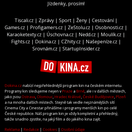
Jízdenky, prosím!
Tiscali.cz
|
Zprávy
|
Sport
|
Ženy
|
Cestování
|
Games.cz
|
Profigamers.cz
|
ZeStolu.cz
|
Osobnosti.cz
|
Karaoketexty.cz
|
Úschovna.cz
|
Nedd.cz
|
Moulík.cz
|
Fights.cz
|
Dokina.cz
|
CZhity.cz
|
Našepeníze.cz
|
Srovnám.cz
|
StartupInsider.cz
Dokina.cz
nabízí nejpřehlednější program kin na českém internetu.
Programy kin sledujeme nejen v
Praze
a
Brně
, ale i v dalších městech,
jako jsou
Ostrava
,
Olomouc
,
Hradec Králové
,
České Budějovice
,
Plzeň
a na mnoha dalších místech. Stejně tak vedle nejznámějších sítí
Cinema City a Cinestar přinášíme i programy menších kin po celé
České republice. Náš program kin je vždy kompletní a přehledný,
takže snadno zjistíte, na jaký film a do jakého kina zajít.
Reklama
|
Redakce
|
Cookies
|
Osobní údaje