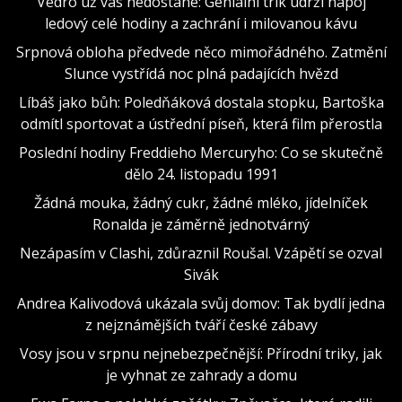
Vedro už vás nedostane: Geniální trik udrží nápoj
ledový celé hodiny a zachrání i milovanou kávu
Srpnová obloha předvede něco mimořádného. Zatmění
Slunce vystřídá noc plná padajících hvězd
Líbáš jako bůh: Poledňáková dostala stopku, Bartoška
odmítl sportovat a ústřední píseň, která film přerostla
Poslední hodiny Freddieho Mercuryho: Co se skutečně
dělo 24. listopadu 1991
Žádná mouka, žádný cukr, žádné mléko, jídelníček
Ronalda je záměrně jednotvárný
Nezápasím v Clashi, zdůraznil Roušal. Vzápětí se ozval
Sivák
Andrea Kalivodová ukázala svůj domov: Tak bydlí jedna
z nejznámějších tváří české zábavy
Vosy jsou v srpnu nejnebezpečnější: Přírodní triky, jak
je vyhnat ze zahrady a domu