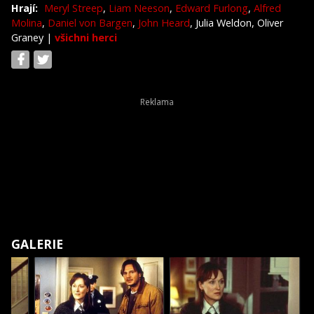
Hrají:
Meryl Streep
,
Liam Neeson
,
Edward Furlong
,
Alfred
Molina
,
Daniel von Bargen
,
John Heard
, Julia Weldon, Oliver
Graney
|
všichni herci
GALERIE