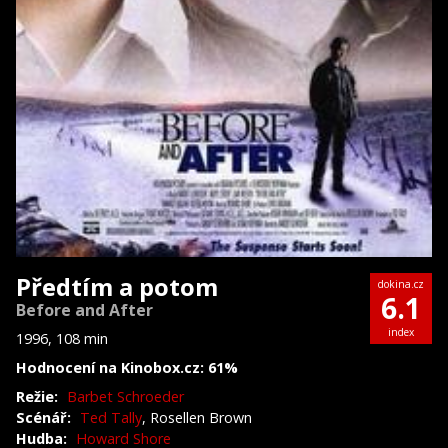
Předtím a potom
dokina.cz
6.1
Before and After
index
1996, 108 min
Hodnocení na Kinobox.cz: 61%
Režie:
Barbet Schroeder
Scénář:
Ted Tally
, Rosellen Brown
Hudba:
Howard Shore