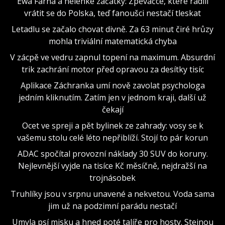
Ewa Farna a nelehké začátky: Zpěvačce, které radili
vrátit se do Polska, teď fanoušci nestačí tleskat
Letadlu se začalo chovat divně. Za 63 minut čiré hrůzy
mohla triviální matematická chyba
V zácpě ve vedru zapnul topení na maximum. Absurdní
trik zachrání motor před opravou za desítky tisíc
Aplikace Záchranka umí nově zavolat psychologa
jedním kliknutím. Zatím jen v jednom kraji, další už
čekají
Ocet ve spreji a pět bylinek ze zahrady: vosy se k
vašemu stolu celé léto nepřiblíží. Stojí to pár korun
ADAC spočítal provozní náklady 30 SUV do koruny.
Nejlevnější vyjde na tisíce Kč měsíčně, nejdražší na
trojnásobek
Truhlíky jsou v srpnu unavené a nekvetou. Voda sama
jim už na podzimní parádu nestačí
Umyla psí misku a hned poté talíře pro hosty. Stejnou