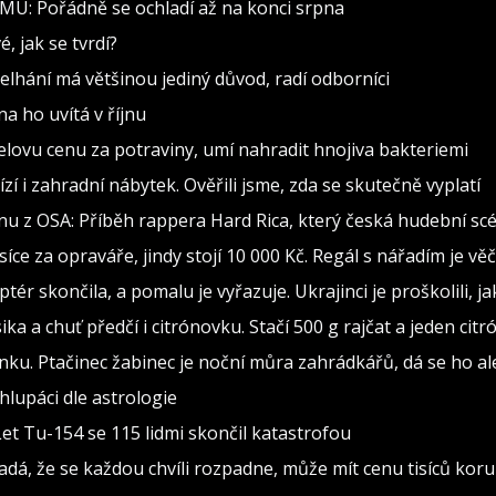
MÚ: Pořádně se ochladí až na konci srpna
, jak se tvrdí?
 Selhání má většinou jediný důvod, radí odborníci
a ho uvítá v říjnu
elovu cenu za potraviny, umí nahradit hnojiva bakteriemi
zí i zahradní nábytek. Ověřili jsme, zda se skutečně vyplatí
nu z OSA: Příběh rappera Hard Rica, který česká hudební scé
isíce za opraváře, jindy stojí 10 000 Kč. Regál s nářadím je v
ptér skončila, a pomalu je vyřazuje. Ukrajinci je proškolili, j
sika a chuť předčí i citrónovku. Stačí 500 g rajčat a jeden citr
ínku. Ptačinec žabinec je noční můra zahrádkářů, dá se ho al
lupáci dle astrologie
Let Tu-154 se 115 lidmi skončil katastrofou
adá, že se každou chvíli rozpadne, může mít cenu tisíců kor