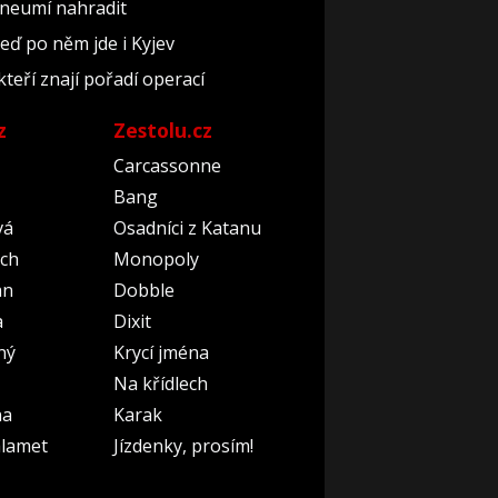
 neumí nahradit
teď po něm jde i Kyjev
kteří znají pořadí operací
z
Zestolu.cz
Carcassonne
Bang
vá
Osadníci z Katanu
ch
Monopoly
an
Dobble
a
Dixit
ný
Krycí jména
Na křídlech
na
Karak
lamet
Jízdenky, prosím!