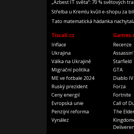
„Azbest IT světa“: 70 % světových t
Střelba u Kremlu kvůli e-shopu za bil
Tato matematická hádanka nachytala už 
Tiscali.cz
Games.
Inflace
Recenze
Ukrajina
Assassin
Válka na Ukrajině
Starfield
Migrační politika
GTA
ME ve fotbale 2024
Diablo IV
Ruský prezident
Forza
Ceny energií
Fortnite
Evropská unie
Call of D
Penzijní reforma
The Elder
Vynález
Kingdom
Delivere