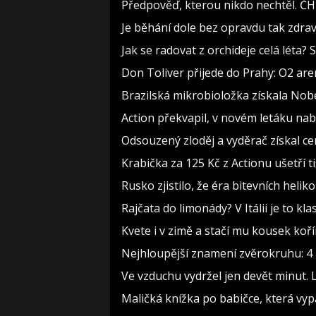
Předpověď, kterou nikdo nechtěl. ČH
Je běhání dole bez opravdu tak zdravé
Jak se radovat z orchideje celá léta?
Don Toliver přijede do Prahy: O2 aren
Brazilská mikrobioložka získala Nob
Action překvapil, v novém letáku nabí
Odsouzený zloděj a vyděrač získal ce
Krabička za 125 Kč z Actionu ušetří t
Rusko zjistilo, že éra bitevních heliko
Rajčata do limonády? V Itálii je to kla
Kvete i v zimě a stačí mu kousek koř
Nejhloupější znamení zvěrokruhu: 4 h
Ve vzduchu vydržel jen devět minut. 
Maličká knížka po babičce, která vyp