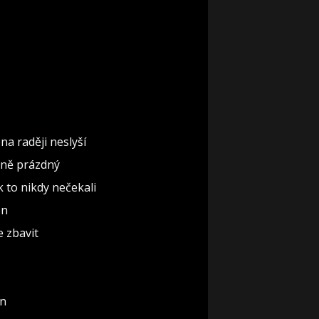
na raději neslyší
ěčně prázdný
ak to nikdy nečekali
ón
e zbavit
un