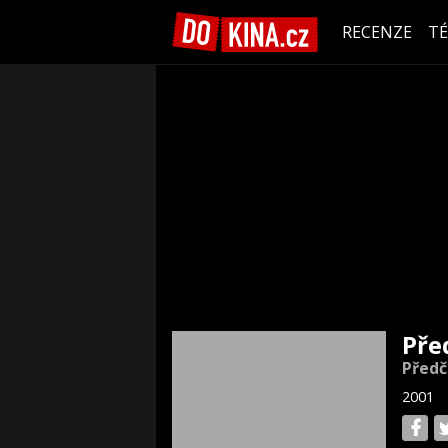
RECENZE
T
Pře
Předč
2001