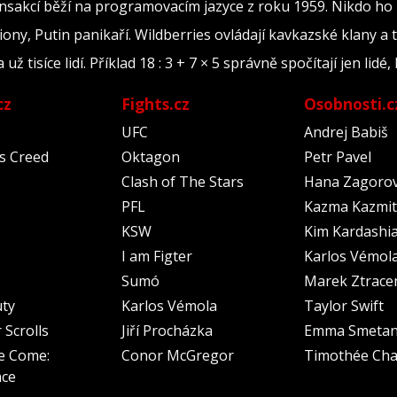
ransakcí běží na programovacím jazyce z roku 1959. Nikdo ho
iony, Putin panikaří. Wildberries ovládají kavkazské klany a 
tisíce lidí. Příklad 18 : 3 + 7 × 5 správně spočítají jen lidé, 
cz
Fights.cz
Osobnosti.c
UFC
Andrej Babiš
's Creed
Oktagon
Petr Pavel
Clash of The Stars
Hana Zagoro
PFL
Kazma Kazmit
KSW
Kim Kardashi
I am Figter
Karlos Vémol
Sumó
Marek Ztrace
uty
Karlos Vémola
Taylor Swift
 Scrolls
Jiří Procházka
Emma Smeta
e Come:
Conor McGregor
Timothée Cha
nce