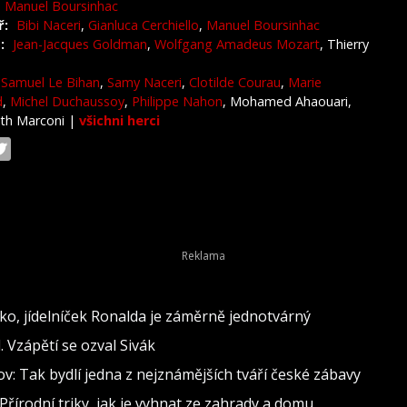
Manuel Boursinhac
ř:
Bibi Naceri
,
Gianluca Cerchiello
,
Manuel Boursinhac
:
Jean-Jacques Goldman
,
Wolfgang Amadeus Mozart
, Thierry
Samuel Le Bihan
,
Samy Naceri
,
Clotilde Courau
,
Marie
d
,
Michel Duchaussoy
,
Philippe Nahon
, Mohamed Ahaouari,
eth Marconi
|
všichni herci
o, jídelníček Ronalda je záměrně jednotvárný
 Vzápětí se ozval Sivák
: Tak bydlí jedna z nejznámějších tváří české zábavy
Přírodní triky, jak je vyhnat ze zahrady a domu