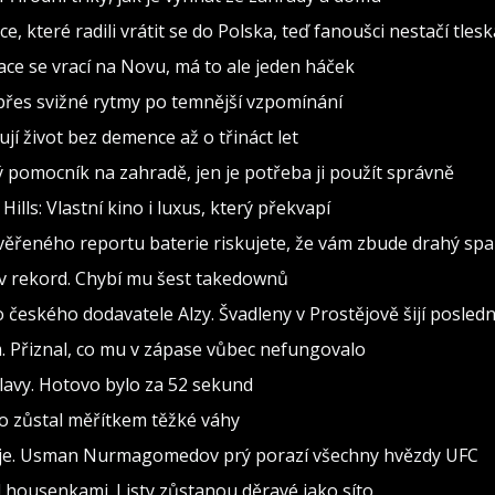
, které radili vrátit se do Polska, teď fanoušci nestačí tlesk
inace se vrací na Novu, má to ale jeden háček
d přes svižné rytmy po temnější vzpomínání
jí život bez demence až o třináct let
ělý pomocník na zahradě, jen je potřeba ji použít správně
lls: Vlastní kino i luxus, který překvapí
ověřeného reportu baterie riskujete, že vám zbude drahý sp
v rekord. Chybí mu šest takedownů
ilo českého dodavatele Alzy. Švadleny v Prostějově šijí posled
 Přiznal, co mu v zápase vůbec nefungovalo
lavy. Hotovo bylo za 52 sekund
to zůstal měřítkem těžké váhy
uje. Usman Nurmagomedov prý porazí všechny hvězdy UFC
d housenkami. Listy zůstanou děravé jako síto