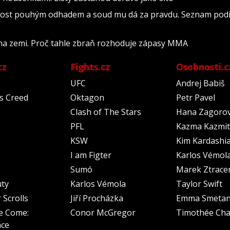
lost pouhým odhadem a soud mu dá za pravdu. Seznam podiv
na zemi. Proč tahle zbraň rozhoduje zápasy MMA
cz
Fights.cz
Osobnosti.c
UFC
Andrej Babiš
's Creed
Oktagon
Petr Pavel
Clash of The Stars
Hana Zagoro
PFL
Kazma Kazmit
KSW
Kim Kardashi
I am Figter
Karlos Vémol
Sumó
Marek Ztrace
uty
Karlos Vémola
Taylor Swift
 Scrolls
Jiří Procházka
Emma Smeta
e Come:
Conor McGregor
Timothée Cha
nce