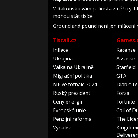
V Rakousku vám policista změří rych
mohou stát tisíce
Ground and pound není jen mlácení 
Tiscali.cz
Games.
Inflace
Recenze
Ukrajina
Assassin
Válka na Ukrajině
Starfield
Migrační politika
GTA
ME ve fotbale 2024
Diablo IV
Ruský prezident
Forza
Ceny energií
Fortnite
Evropská unie
Call of D
Penzijní reforma
The Elder
Vynález
Kingdom
Delivere