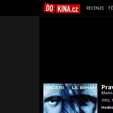
RECENZE
T
Pra
Menta
2002, 
Hodno