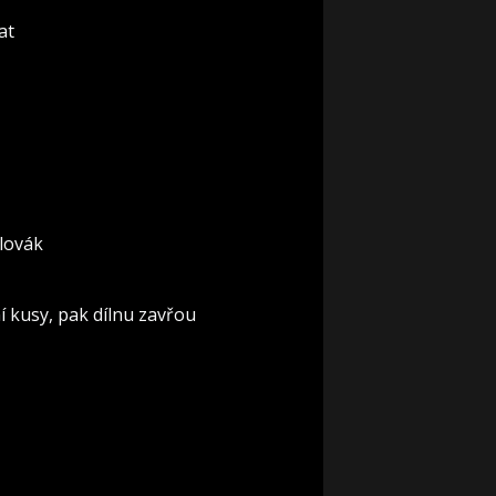
at
alovák
ní kusy, pak dílnu zavřou