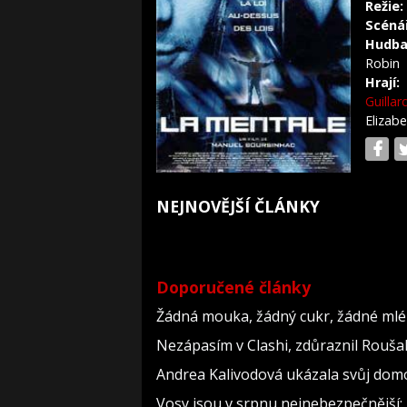
Režie:
Scéná
Hudba
Robin
Hrají:
Guillar
Elizab
NEJNOVĚJŠÍ ČLÁNKY
Doporučené články
Žádná mouka, žádný cukr, žádné mlék
Nezápasím v Clashi, zdůraznil Roušal.
Andrea Kalivodová ukázala svůj domov
Vosy jsou v srpnu nejnebezpečnější: 