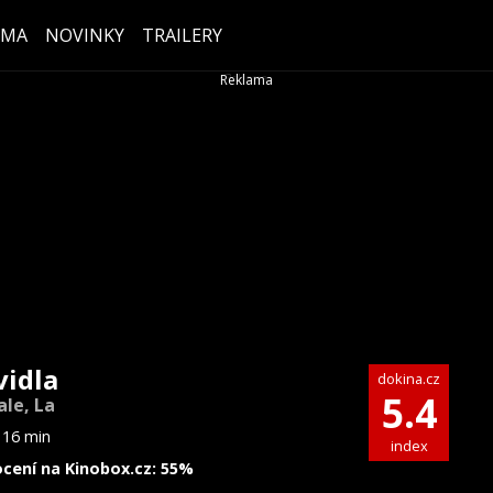
ÉMA
NOVINKY
TRAILERY
vidla
dokina.cz
5.4
le, La
116 min
index
cení na Kinobox.cz: 55%