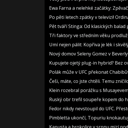
Ewa Farna a nelehké začátky: Zpěvačce
Po pěti letech zpátky v televizi! Ord
Pět tváří Stinga: Od klasických bala
Tři faktory ve středním věku prodlužu
Umí nejen pálit: Kopřiva je lék i skv
Nový domov Seleny Gomez v Beverly Hi
Kupujete ojetý plug-in hybrid? Bez 
Polák může v UFC překonat Chabibů
Češi, máte, co jste chtěli. Temu znič
Klein rozebral porážku s Musayevem.
Ruský obr trefil soupeře kopem do h
Fedor nikdy nevstoupil do UFC. Přes
Pimbletta ukončí, Topuriu knokaut
Kapusta a brokolice v srpnu mizí po