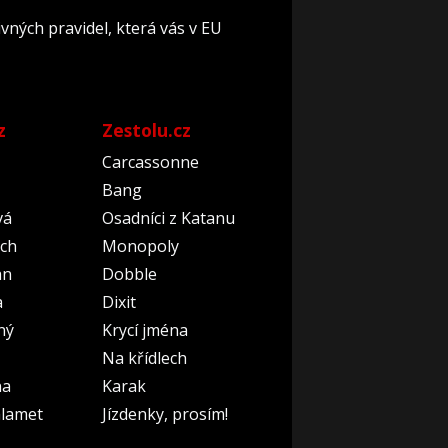
ných pravidel, která vás v EU
z
Zestolu.cz
Carcassonne
Bang
vá
Osadníci z Katanu
ch
Monopoly
an
Dobble
a
Dixit
ný
Krycí jména
Na křídlech
na
Karak
lamet
Jízdenky, prosím!