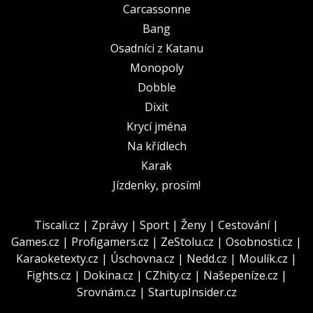
Carcassonne
Bang
Osadníci z Katanu
Monopoly
Dobble
Dixit
Krycí jména
Na křídlech
Karak
Jízdenky, prosím!
Tiscali.cz
|
Zprávy
|
Sport
|
Ženy
|
Cestování
|
Games.cz
|
Profigamers.cz
|
ZeStolu.cz
|
Osobnosti.cz
|
Karaoketexty.cz
|
Úschovna.cz
|
Nedd.cz
|
Moulík.cz
|
Fights.cz
|
Dokina.cz
|
CZhity.cz
|
Našepeníze.cz
|
Srovnám.cz
|
StartupInsider.cz