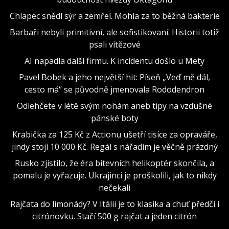
Chlapec snědl sýr a zemřel. Mohla za to běžná bakterie
Barbaři nebyli primitivní, ale sofistikovaní. Historii totiž
psali vítězové
AI napadla další firmu. K incidentu došlo u Mety
Pavel Bobek a jeho největší hit: Píseň „Veď mě dál,
cesto má“ se původně jmenovala Rododendron
Odlehčete v létě svým nohám aneb tipy na vzdušné
pánské boty
Krabička za 125 Kč z Actionu ušetří tisíce za opraváře,
jindy stojí 10 000 Kč. Regál s nářadím je věčně prázdný
Rusko zjistilo, že éra bitevních helikoptér skončila, a
pomalu je vyřazuje. Ukrajinci je proškolili, jak to nikdy
nečekali
Rajčata do limonády? V Itálii je to klasika a chuť předčí i
citrónovku. Stačí 500 g rajčat a jeden citrón