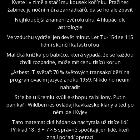
Kvete i v zimě a stačí mu kousek kořínku. Ptačinec
žabinec je noční můra zahrádkářů, dá se ho ale zbavit
Nejhloupější znamení zvěrokruhu: 4 hlupáci dle
astrologie
Ve vzduchu vydržel jen devět minut. Let Tu-154 se 115
lidmi skončil katastrofou
Maličká knížka po babičce, která vypadá, že se každou
chvíli rozpadne, může mít cenu tisíců korun
„Azbest IT světa“: 70 % světových transakcí běží na
programovacím jazyce z roku 1959. Nikdo ho neumí
nahradit
Střelba u Kremlu kvůli e-shopu za biliony, Putin
panikaří. Wildberries ovládají kavkazské klany a teď po
něm jde i Kyjev
Tato matematická hádanka nachytala už tisíce lidí.
Příklad 18 : 3 + 7 × 5 správně spočítají jen lidé, kteří
znají pořadí operací