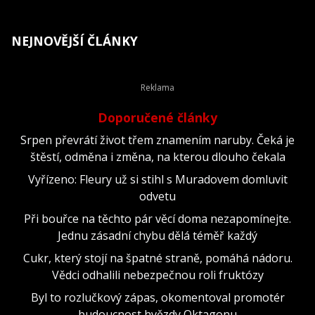
NEJNOVĚJŠÍ ČLÁNKY
Doporučené články
Srpen převrátí život třem znamením naruby. Čeká je
štěstí, odměna i změna, na kterou dlouho čekala
Vyřízeno: Fleury už si stihl s Muradovem domluvit
odvetu
Při bouřce na těchto pár věcí doma nezapomínejte.
Jednu zásadní chybu dělá téměř každý
Cukr, který stojí na špatné straně, pomáhá nádoru.
Vědci odhalili nebezpečnou roli fruktózy
Byl to rozlučkový zápas, okomentoval promotér
budoucnost hvězdy Oktagonu