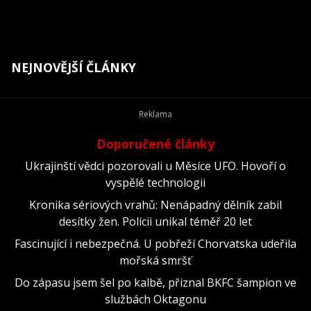
NEJNOVĚJŠÍ ČLÁNKY
Doporučené články
Ukrajinští vědci pozorovali u Měsíce UFO. Hovoří o
vyspělé technologii
Kronika sériových vrahů: Nenápadný dělník zabil
desítky žen. Policii unikal téměř 20 let
Fascinující i nebezpečná. U pobřeží Chorvatska udeřila
mořská smršť
Do zápasu jsem šel po kalbě, přiznal BKFC šampion ve
službách Oktagonu