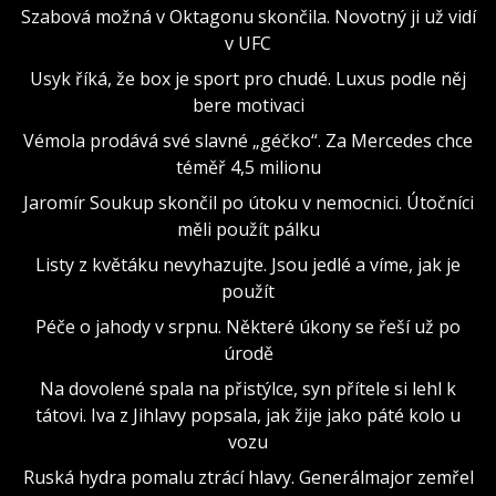
Szabová možná v Oktagonu skončila. Novotný ji už vidí
v UFC
Usyk říká, že box je sport pro chudé. Luxus podle něj
bere motivaci
Vémola prodává své slavné „géčko“. Za Mercedes chce
téměř 4,5 milionu
Jaromír Soukup skončil po útoku v nemocnici. Útočníci
měli použít pálku
Listy z květáku nevyhazujte. Jsou jedlé a víme, jak je
použít
Péče o jahody v srpnu. Některé úkony se řeší už po
úrodě
Na dovolené spala na přistýlce, syn přítele si lehl k
tátovi. Iva z Jihlavy popsala, jak žije jako páté kolo u
vozu
Ruská hydra pomalu ztrácí hlavy. Generálmajor zemřel