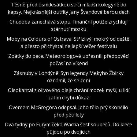
Těsně před osmdesátkou strčí mladší kolegyně do
kapsy. Nejkrásnější outfity Jany Švandové berou dech
Chudoba zanechává stopu. Finanční potíže zrychlují
stárnutí mozku
Moby na Colours of Ostrava: Střízlivý, mokrý od deště,
a přesto přichystal nejlepší večer festivalu
Zpátky do pece. Meteorologové upřesnili předpověď
počasí na víkend
Zásnuby v Londýně: Syn legendy Mekyho Žbirky
oznámil, že se žení
Oleokantal z olivového oleje chrání mozek myší, u lidí
zatím chybí důkaz
Overeem McGregora odepsal. Jeho tělo prý skončilo
před pěti lety
Dva týdny po Furym čeká Wacha šest soupeřů. Do klece
půjdou po dvojicích