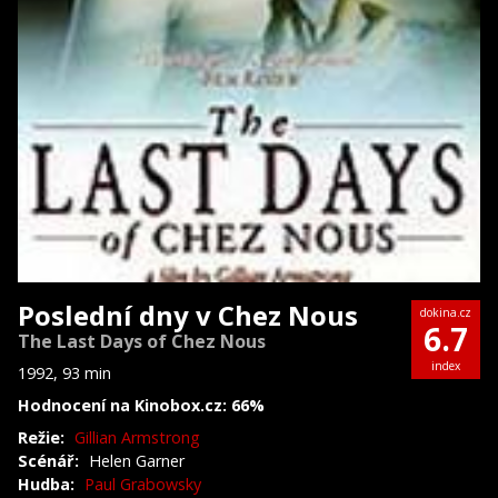
Poslední dny v Chez Nous
dokina.cz
6.7
The Last Days of Chez Nous
index
1992, 93 min
Hodnocení na Kinobox.cz: 66%
Režie:
Gillian Armstrong
Scénář:
Helen Garner
Hudba:
Paul Grabowsky