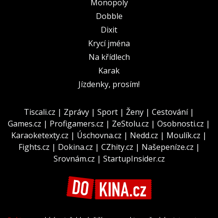
Monopoly
Dobble
Dixit
Krycí jména
Na křídlech
Karak
Jízdenky, prosím!
Tiscali.cz
|
Zprávy
|
Sport
|
Ženy
|
Cestování
|
Games.cz
|
Profigamers.cz
|
ZeStolu.cz
|
Osobnosti.cz
|
Karaoketexty.cz
|
Úschovna.cz
|
Nedd.cz
|
Moulík.cz
|
Fights.cz
|
Dokina.cz
|
CZhity.cz
|
Našepeníze.cz
|
Srovnám.cz
|
StartupInsider.cz