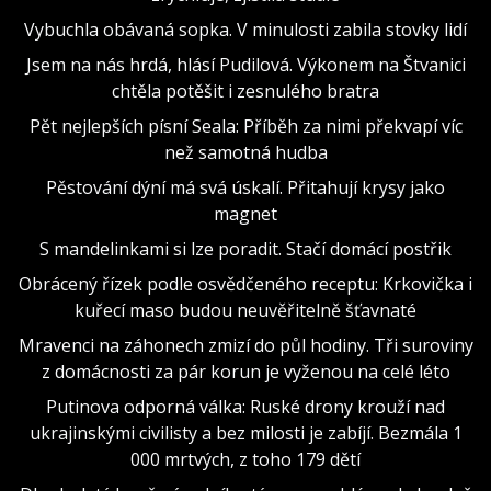
Vybuchla obávaná sopka. V minulosti zabila stovky lidí
Jsem na nás hrdá, hlásí Pudilová. Výkonem na Štvanici
chtěla potěšit i zesnulého bratra
Pět nejlepších písní Seala: Příběh za nimi překvapí víc
než samotná hudba
Pěstování dýní má svá úskalí. Přitahují krysy jako
magnet
S mandelinkami si lze poradit. Stačí domácí postřik
Obrácený řízek podle osvědčeného receptu: Krkovička i
kuřecí maso budou neuvěřitelně šťavnaté
Mravenci na záhonech zmizí do půl hodiny. Tři suroviny
z domácnosti za pár korun je vyženou na celé léto
Putinova odporná válka: Ruské drony krouží nad
ukrajinskými civilisty a bez milosti je zabíjí. Bezmála 1
000 mrtvých, z toho 179 dětí