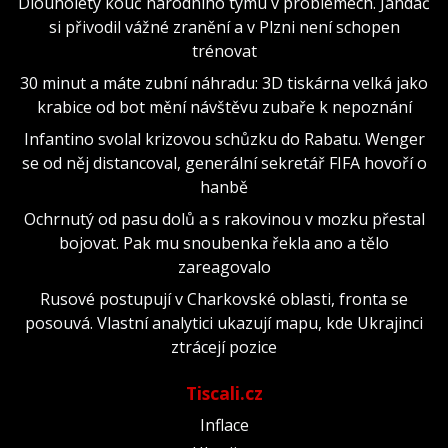
Dlouholetý kouč národního týmu v problémech. Jandač
si přivodil vážné zranění a v Plzni není schopen
trénovat
30 minut a máte zubní náhradu: 3D tiskárna velká jako
krabice od bot mění návštěvu zubaře k nepoznání
Infantino svolal krizovou schůzku do Rabatu. Wenger
se od něj distancoval, generální sekretář FIFA hovoří o
hanbě
Ochrnutý od pasu dolů a s rakovinou v mozku přestal
bojovat. Pak mu snoubenka řekla ano a tělo
zareagovalo
Rusové postupují v Charkovské oblasti, fronta se
posouvá. Vlastní analytici ukazují mapu, kde Ukrajinci
ztrácejí pozice
Tiscali.cz
Inflace