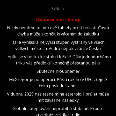
Doporučené články
Nikdy nemíchejte tyto dvě tablety proti bolesti. Častá
chyba může skončit krvácením do žaludku
Itálie vyhlásila nejvyšší stupeň výstrahy ve všech
velkých městech. Vedra nepoleví ani v Česku
Lepíte se v horku ke stolu i k židli? Díky jednoduchému
triku vás předloktí konečně přestanou pálit
Skutečně hloupneme?
McGregor je po operaci. Příští rok ho v UFC zřejmě
čeká poslední tanec
V dubnu 2029 nás těsně mine asteroid. I průlet může
mít závažné následky
Globální oteplování neprobíhá stabilně. Prudce
zrychluje, zjistila studie