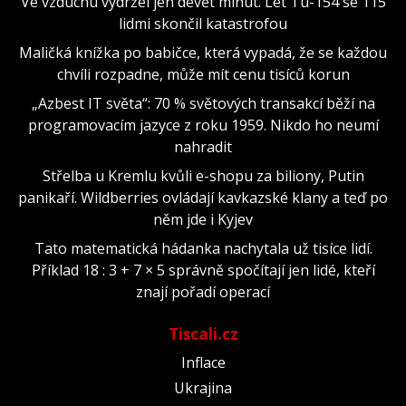
Ve vzduchu vydržel jen devět minut. Let Tu-154 se 115
lidmi skončil katastrofou
Maličká knížka po babičce, která vypadá, že se každou
chvíli rozpadne, může mít cenu tisíců korun
„Azbest IT světa“: 70 % světových transakcí běží na
programovacím jazyce z roku 1959. Nikdo ho neumí
nahradit
Střelba u Kremlu kvůli e-shopu za biliony, Putin
panikaří. Wildberries ovládají kavkazské klany a teď po
něm jde i Kyjev
Tato matematická hádanka nachytala už tisíce lidí.
Příklad 18 : 3 + 7 × 5 správně spočítají jen lidé, kteří
znají pořadí operací
Tiscali.cz
Inflace
Ukrajina