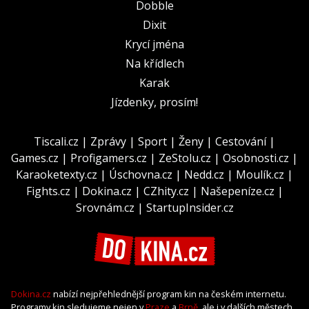
Dobble
Dixit
Krycí jména
Na křídlech
Karak
Jízdenky, prosím!
Tiscali.cz
|
Zprávy
|
Sport
|
Ženy
|
Cestování
|
Games.cz
|
Profigamers.cz
|
ZeStolu.cz
|
Osobnosti.cz
|
Karaoketexty.cz
|
Úschovna.cz
|
Nedd.cz
|
Moulík.cz
|
Fights.cz
|
Dokina.cz
|
CZhity.cz
|
Našepeníze.cz
|
Srovnám.cz
|
StartupInsider.cz
Dokina.cz
nabízí nejpřehlednější program kin na českém internetu.
Programy kin sledujeme nejen v
Praze
a
Brně
, ale i v dalších městech,