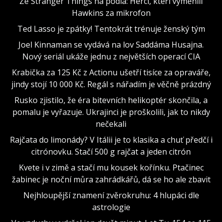
Ze Stranger Things na pódia: Herci, kteří vyměnili
Hawkins za mikrofon
Ted Lasso je zpátky! Tentokrát trénuje ženský tým
Joel Kinnaman se vydává na lov Saddáma Husajna.
Nový seriál ukáže jednu z největších operací CIA
Krabička za 125 Kč z Actionu ušetří tisíce za opraváře,
jindy stojí 10 000 Kč. Regál s nářadím je věčně prázdný
Rusko zjistilo, že éra bitevních helikoptér skončila, a
pomalu je vyřazuje. Ukrajinci je proškolili, jak to nikdy
nečekali
Rajčata do limonády? V Itálii je to klasika a chuť předčí i
citrónovku. Stačí 500 g rajčat a jeden citrón
Kvete i v zimě a stačí mu kousek kořínku. Ptačinec
žabinec je noční můra zahrádkářů, dá se ho ale zbavit
Nejhloupější znamení zvěrokruhu: 4 hlupáci dle
astrologie