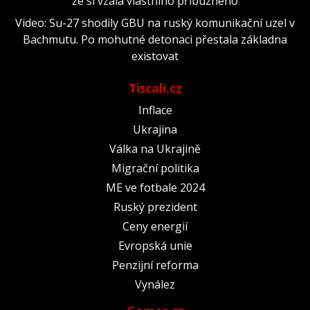
že si vzala vlastního příbuzného
Video: Su-27 shodily GBU na ruský komunikační uzel v
Bachmutu. Po mohutné detonaci přestala základna
existovat
Tiscali.cz
Inflace
Ukrajina
Válka na Ukrajině
Migrační politika
ME ve fotbale 2024
Ruský prezident
Ceny energií
Evropská unie
Penzijní reforma
Vynález