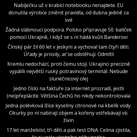
Nabíječku už v krabici notebooku nenajdete. EU
donutila výrobce změnit pravidla, od dubna jedině za
své
Žádná slábnoucí podpora. Polsko připravuje 50. balíček
pomoci Ukrajině, i když se s ní hádá kvůli Banderovi
Čínský pár žil 60 let v jeskyni a vychoval tam čtyři děti.
Úřady je prosily, ať se odstěhují. Odmítli
Kremlu nedochází, proti čemu stojí. Ukrajinci precizně
vypálili největší ruský potravinový terminál. Nebude
slunečnicový olej
Jedno číslo na faktuře za internet prozradí, jestli
(ne)přeplácíte. Většina Čechů ho nikdy nekontrolovala
Jedna polévková lžíce kyseliny citronové na kbelík vody.
Okurky po ní nabírají objem a kořeny vstřebávají víc
živin
17 let manželství, tři děti a pak test DNA: Celina zjistila,