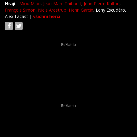
Hrají:
Miou Miou
,
Jean-Marc Thibault
,
Jean-Pierre Kalfon
,
François Simon
,
Niels Arestrup
,
Henri Garcin
, Leny Escudéro,
Alex Lacast
|
všichni herci