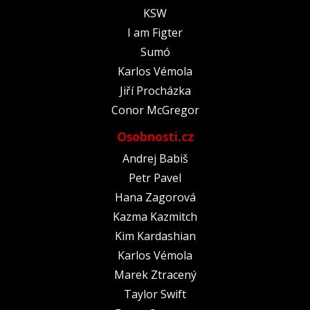
KSW
I am Figter
Sumó
Karlos Vémola
Jiří Procházka
Conor McGregor
Osobnosti.cz
Andrej Babiš
Petr Pavel
Hana Zagorová
Kazma Kazmitch
Kim Kardashian
Karlos Vémola
Marek Ztracený
Taylor Swift