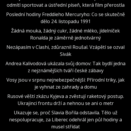
odmítl sportovat a ústřední píseň, která film přerostla
Poslední hodiny Freddieho Mercuryho: Co se skutečně
dělo 24. listopadu 1991
Žádná mouka, žádný cukr, žádné mléko, jídelníček
Ronalda je záměrně jednotvárný
Nezápasím v Clashi, zdůraznil Roušal. Vzápětí se ozval
Sivák
Andrea Kalivodová ukázala svůj domov: Tak bydlí jedna
z nejznámějších tváří české zábavy
Vosy jsou v srpnu nejnebezpečnější: Přírodní triky, jak
je vyhnat ze zahrady a domu
Rusové věští zkázu Kyjeva a zvěstují raketový postup.
Ukrajinci frontu drží a nehnou se ani o metr
Ukazuje se, proč Slavia Bořila odstavila. Tělo už
nespolupracuje, za Liberec odehrál jen půl hodiny a
musel střídat