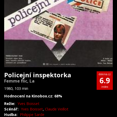
Policejní inspektorka
dokina.cz
6.9
Femme flic, La
index
1980, 103 min
Hodnocení na Kinobox.cz: 68%
Režie:
Yves Boisset
Scénář:
Yves Boisset
,
Claude Veillot
Hudba:
Philippe Sarde