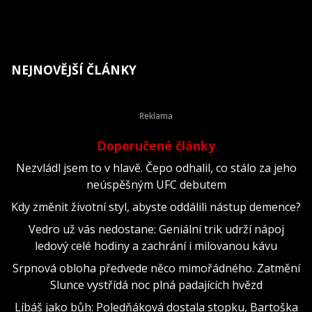
NEJNOVĚJŠÍ ČLÁNKY
Doporučené články
Nezvládl jsem to v hlavě. Čepo odhalil, co stálo za jeho
neúspěšným UFC debutem
Kdy změnit životní styl, abyste oddálili nástup demence?
Vedro už vás nedostane: Geniální trik udrží nápoj
ledový celé hodiny a zachrání i milovanou kávu
Srpnová obloha předvede něco mimořádného. Zatmění
Slunce vystřídá noc plná padajících hvězd
Líbáš jako bůh: Poledňáková dostala stopku, Bartoška