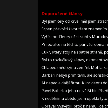
Doporučené články
Byl jsem celý od krve, měl jsem strac
Srpen převrátí život třem znamením 
Vyřízeno: Fleury už si stihl s Murad
Při bouřce na těchto pár věcí doma 
Cukr, který stojí na špatné straně, 
Byl to rozlučkový zápas, okomento
Chlapec snědl sýr a zemřel. Mohla za
Barbaři nebyli primitivní, ale sofistiko
AI napadla další firmu. K incidentu d
Pavel Bobek a jeho největší hit: Pí
K nedělnímu obědu jsem upekla tyto 
Opravář vysvětlil, proč k němu lidé c