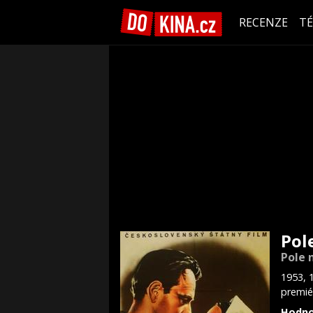
RECENZE
T
Pol
Pole 
1953, 
premié
Hodno