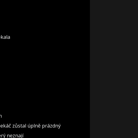
ekala
n
pekáč zůstal úplně prázdný
erý neznají