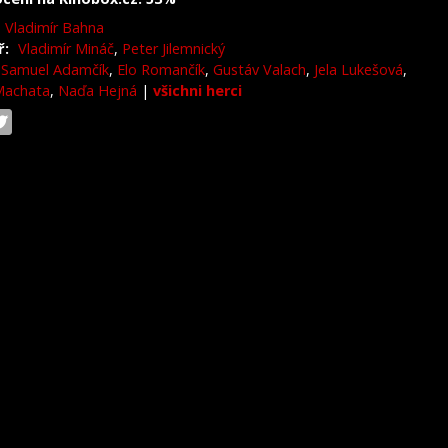
Vladimír Bahna
ř:
Vladimír Mináč
,
Peter Jilemnický
Samuel Adamčík
,
Elo Romančík
,
Gustáv Valach
,
Jela Lukešová
,
Machata
,
Naďa Hejná
|
všichni herci