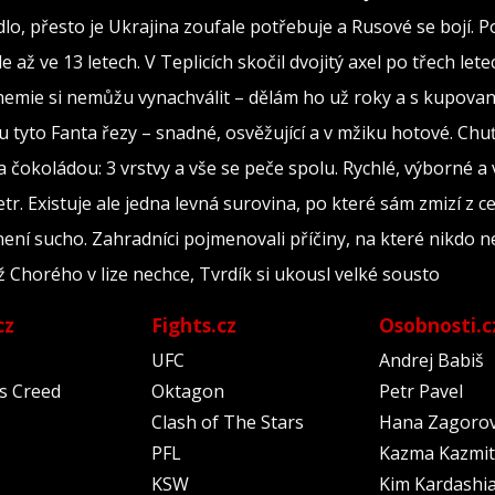
dlo, přesto je Ukrajina zoufale potřebuje a Rusové se bojí. Po
 až ve 13 letech. V Teplicích skočil dvojitý axel po třech lete
hemie si nemůžu vynachválit – dělám ho už roky a s kupova
u tyto Fanta řezy – snadné, osvěžující a v mžiku hotové. Chuť,
 čokoládou: 3 vrstvy a vše se peče spolu. Rychlé, výborné a 
r. Existuje ale jedna levná surovina, po které sám zmizí z 
ení sucho. Zahradníci pojmenovali příčiny, na které nikdo 
 Chorého v lize nechce, Tvrdík si ukousl velké sousto
cz
Fights.cz
Osobnosti.c
UFC
Andrej Babiš
's Creed
Oktagon
Petr Pavel
Clash of The Stars
Hana Zagoro
PFL
Kazma Kazmit
KSW
Kim Kardashi