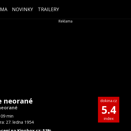
ÉMA
NOVINKY
TRAILERY
e neorané
dokina.cz
5.4
neorané
109 min
index
ra: 27. ledna 1954
cení na Kinobox.cz: 53%