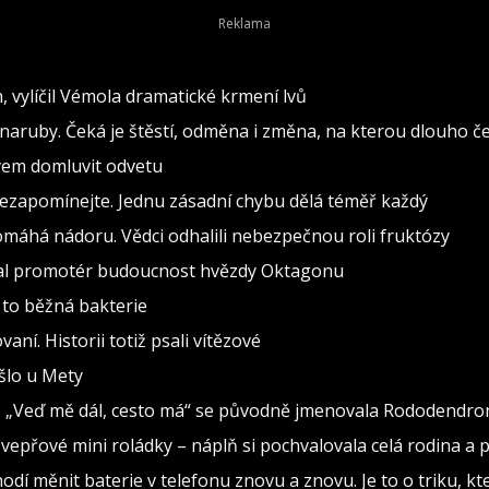
h, vylíčil Vémola dramatické krmení lvů
naruby. Čeká je štěstí, odměna i změna, na kterou dlouho č
ovem domluvit odvetu
nezapomínejte. Jednu zásadní chybu dělá téměř každý
pomáhá nádoru. Vědci odhalili nebezpečnou roli fruktózy
val promotér budoucnost hvězdy Oktagonu
 to běžná bakterie
vaní. Historii totiž psali vítězové
ošlo u Mety
seň „Veď mě dál, cesto má“ se původně jmenovala Rododendro
vepřové mini roládky – náplň si pochvalovala celá rodina a 
hodí měnit baterie v telefonu znovu a znovu. Je to o triku, kt