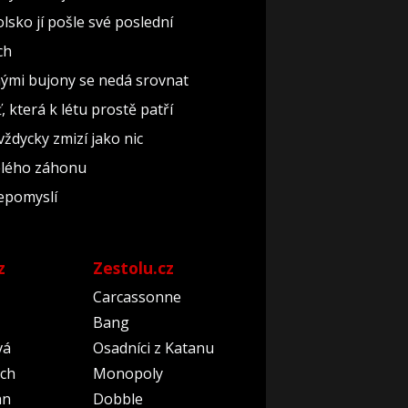
lsko jí pošle své poslední
ch
nými bujony se nedá srovnat
 která k létu prostě patří
vždycky zmizí jako nic
celého záhonu
nepomyslí
z
Zestolu.cz
Carcassonne
Bang
vá
Osadníci z Katanu
ch
Monopoly
an
Dobble