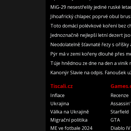
MiG-29 nesestřelily jediné ruské leta
Jihoafrický chlapec poprvé obul brusle
Toto domácí polévkové koření bez c
Jednoznačně nejlepší letní dezert jso
Neodolatelně šťavnaté řezy s oříšky a
Pýr má v zemi kořeny dlouhé přes met
Túje hnědnou ze dne na den a viník n
Kanonýr Slavie na odpis. Fanoušek už
Tiscali.cz
Games.
Inflace
Recenze
Ukrajina
Assassin
Válka na Ukrajině
Starfield
Migrační politika
GTA
ME ve fotbale 2024
Diablo IV