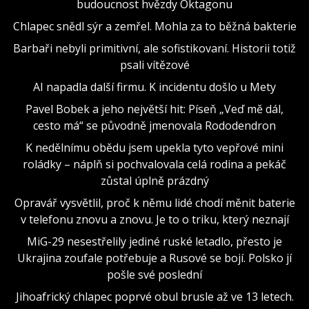
budoucnost hvězdy Oktagonu
Chlapec snědl sýr a zemřel. Mohla za to běžná bakterie
Barbaři nebyli primitivní, ale sofistikovaní. Historii totiž
psali vítězové
AI napadla další firmu. K incidentu došlo u Mety
Pavel Bobek a jeho největší hit: Píseň „Veď mě dál,
cesto má“ se původně jmenovala Rododendron
K nedělnímu obědu jsem upekla tyto vepřové mini
roládky – náplň si pochvalovala celá rodina a pekáč
zůstal úplně prázdný
Opravář vysvětlil, proč k němu lidé chodí měnit baterie
v telefonu znovu a znovu. Je to o triku, který neznají
MiG-29 nesestřelily jediné ruské letadlo, přesto je
Ukrajina zoufale potřebuje a Rusové se bojí. Polsko jí
pošle své poslední
Jihoafrický chlapec poprvé obul brusle až ve 13 letech.