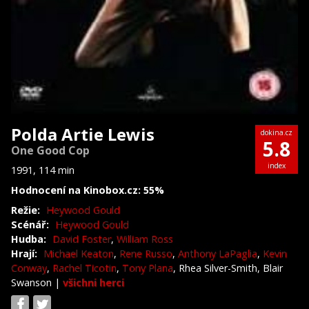
Polda Artie Lewis
dokina.cz
5.8
One Good Cop
index
1991, 114 min
Hodnocení na Kinobox.cz: 55%
Režie:
Heywood Gould
Scénář:
Heywood Gould
Hudba:
David Foster
,
William Ross
Hrají:
Michael Keaton
,
Rene Russo
,
Anthony LaPaglia
,
Kevin
Conway
,
Rachel Ticotin
,
Tony Plana
, Rhea Silver-Smith, Blair
Swanson
|
všichni herci