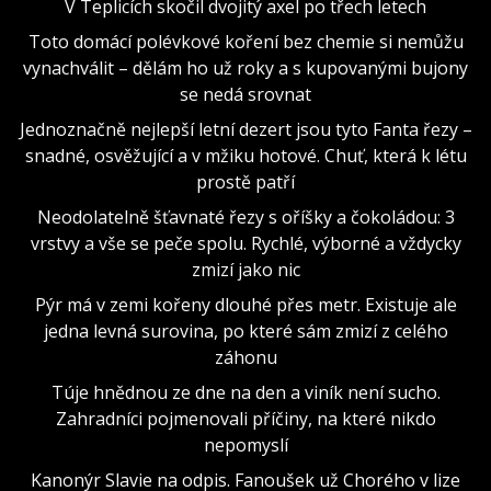
V Teplicích skočil dvojitý axel po třech letech
Toto domácí polévkové koření bez chemie si nemůžu
vynachválit – dělám ho už roky a s kupovanými bujony
se nedá srovnat
Jednoznačně nejlepší letní dezert jsou tyto Fanta řezy –
snadné, osvěžující a v mžiku hotové. Chuť, která k létu
prostě patří
Neodolatelně šťavnaté řezy s oříšky a čokoládou: 3
vrstvy a vše se peče spolu. Rychlé, výborné a vždycky
zmizí jako nic
Pýr má v zemi kořeny dlouhé přes metr. Existuje ale
jedna levná surovina, po které sám zmizí z celého
záhonu
Túje hnědnou ze dne na den a viník není sucho.
Zahradníci pojmenovali příčiny, na které nikdo
nepomyslí
Kanonýr Slavie na odpis. Fanoušek už Chorého v lize