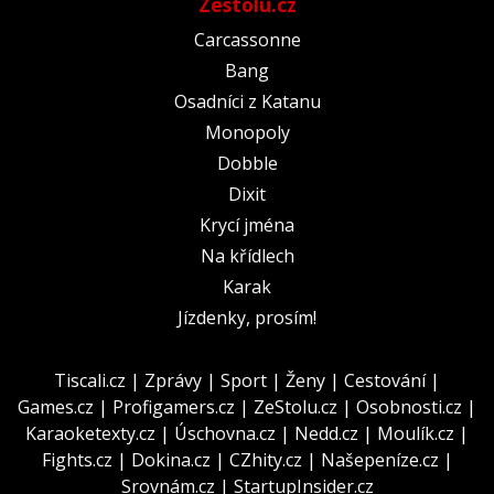
Zestolu.cz
Carcassonne
Bang
Osadníci z Katanu
Monopoly
Dobble
Dixit
Krycí jména
Na křídlech
Karak
Jízdenky, prosím!
Tiscali.cz
|
Zprávy
|
Sport
|
Ženy
|
Cestování
|
Games.cz
|
Profigamers.cz
|
ZeStolu.cz
|
Osobnosti.cz
|
Karaoketexty.cz
|
Úschovna.cz
|
Nedd.cz
|
Moulík.cz
|
Fights.cz
|
Dokina.cz
|
CZhity.cz
|
Našepeníze.cz
|
Srovnám.cz
|
StartupInsider.cz