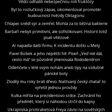
Vědci odhalili nebezpečnou roli fruktózy
Byl to rozlučkový zápas, okomentoval promotér
budoucnost hvězdy Oktagonu
Chlapec snědl sýr a zemřel. Mohla za to běžná bakterie
Barbaři nebyli primitivní, ale sofistikovaní. Historii totiž
psali vítězové
AI napadla další firmu. K incidentu došlo u Mety
Pavel Bobek a jeho největší hit: Píseň „Veď mě dál,
cesto má“ se původně jmenovala Rododendron
Odlehčete v létě svým nohám aneb tipy na vzdušné
pánské boty
Zloději mu roky brali dřevo. Naštvaný český chatař to
vyřešil jednou provždy
Kulka mířila na prezidentovo srdce. Zachránil ho
předmět, který si náhodou strčil do kapsy
Ukrajinská protiraketová Freya závisí na sovětských