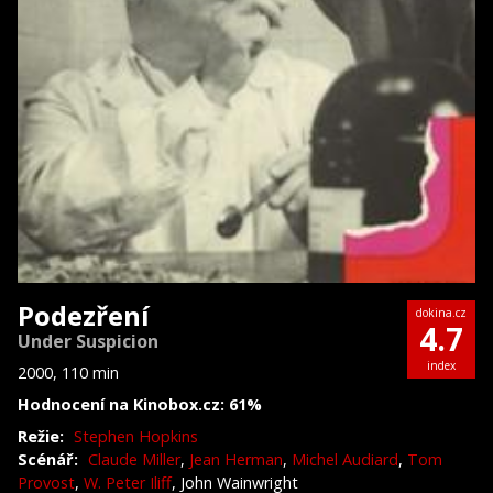
Podezření
dokina.cz
4.7
Under Suspicion
index
2000, 110 min
Hodnocení na Kinobox.cz: 61%
Režie:
Stephen Hopkins
Scénář:
Claude Miller
,
Jean Herman
,
Michel Audiard
,
Tom
Provost
,
W. Peter Iliff
, John Wainwright