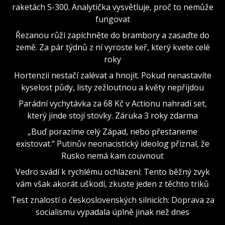
raketách S-300. Analytička vysvětluje, proč to nemůže
fungovat
Řezanou růži zapíchněte do brambory a zasaďte do
země. Za pár týdnů z ní vyroste keř, který kvete celé
roky
Hortenzii nestačí zalévat a hnojit. Pokud nenastavíte
kyselost půdy, listy zežloutnou a květy nepřijdou
Parádní vychytávka za 68 Kč v Actionu nahradí set,
který jinde stojí stovky. Záruka 3 roky zdarma
„Buď porazíme celý Západ, nebo přestaneme
existovat.“ Putinův neonacistický ideolog přiznal, že
Rusko nemá kam couvnout
Vedro svádí k rychlému ochlazení: Tento běžný zvyk
vám však akorát uškodí, zkuste jeden z těchto triků
Test znalostí o československých silnicích: Doprava za
socialismu vypadala úplně jinak než dnes