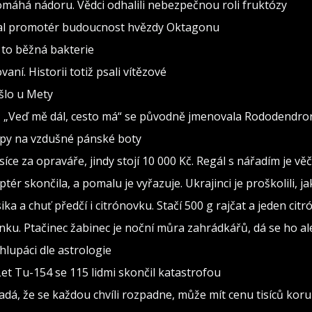
pomáhá nádoru. Vědci odhalili nebezpečnou roli fruktózy
val promotér budoucnost hvězdy Oktagonu
 to běžná bakterie
vaní. Historii totiž psali vítězové
ošlo u Mety
seň „Veď mě dál, cesto má“ se původně jmenovala Rododendro
ipy na vzdušné pánské boty
isíce za opraváře, jindy stojí 10 000 Kč. Regál s nářadím je v
ptér skončila, a pomalu je vyřazuje. Ukrajinci je proškolili, j
sika a chuť předčí i citrónovku. Stačí 500 g rajčat a jeden citr
ínku. Ptačinec žabinec je noční můra zahrádkářů, dá se ho al
lupáci dle astrologie
Let Tu-154 se 115 lidmi skončil katastrofou
adá, že se každou chvíli rozpadne, může mít cenu tisíců kor