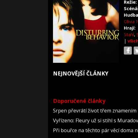
Režie:
Scéná
Hudba
Olivia
Hrají:
Stahl
,
|
všic
NEJNOVĚJŠÍ ČLÁNKY
Doporučené články
Srpen převrátí život třem znamením 
Vyřízeno: Fleury už si stihl s Murad
Při bouřce na těchto pár věcí doma 