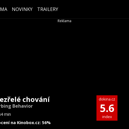
ÉMA
NOVINKY
TRAILERY
ezřelé chování
dokina.cz
5.6
rbing Behavior
84 min
index
cení na Kinobox.cz: 56%