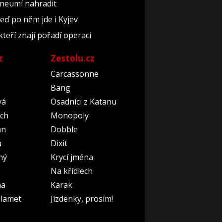
 neumí nahradit
teď po něm jde i Kyjev
kteří znají pořadí operací
z
Zestolu.cz
Carcassonne
Bang
vá
Osadníci z Katanu
ch
Monopoly
an
Dobble
a
Dixit
ný
Krycí jména
Na křídlech
na
Karak
lamet
Jízdenky, prosím!