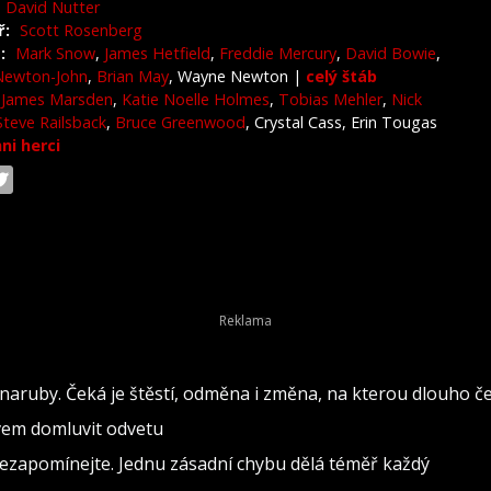
David Nutter
ř:
Scott Rosenberg
:
Mark Snow
,
James Hetfield
,
Freddie Mercury
,
David Bowie
,
 Newton-John
,
Brian May
, Wayne Newton
|
celý štáb
James Marsden
,
Katie Noelle Holmes
,
Tobias Mehler
,
Nick
Steve Railsback
,
Bruce Greenwood
, Crystal Cass, Erin Tougas
hni herci
naruby. Čeká je štěstí, odměna i změna, na kterou dlouho č
ovem domluvit odvetu
nezapomínejte. Jednu zásadní chybu dělá téměř každý