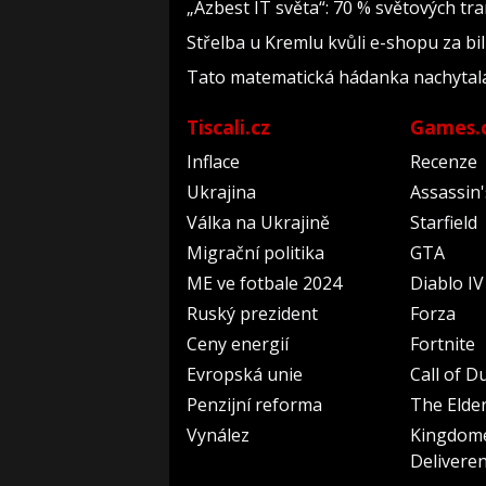
„Azbest IT světa“: 70 % světových t
Střelba u Kremlu kvůli e-shopu za bil
Tato matematická hádanka nachytala už 
Tiscali.cz
Games.
Inflace
Recenze
Ukrajina
Assassin
Válka na Ukrajině
Starfield
Migrační politika
GTA
ME ve fotbale 2024
Diablo IV
Ruský prezident
Forza
Ceny energií
Fortnite
Evropská unie
Call of D
Penzijní reforma
The Elder
Vynález
Kingdom
Delivere