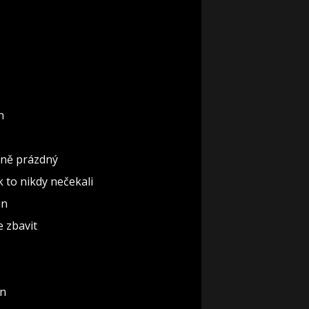
n
ěčně prázdný
ak to nikdy nečekali
ón
e zbavit
un