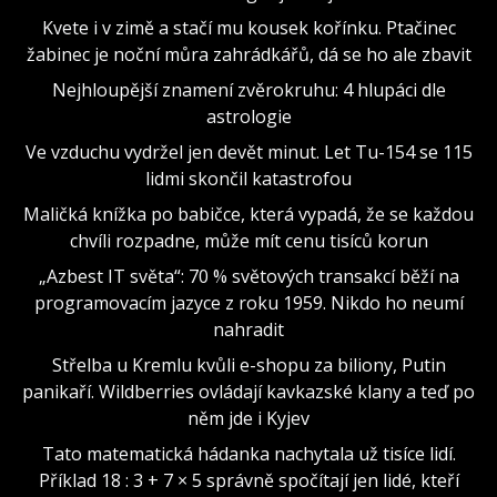
Kvete i v zimě a stačí mu kousek kořínku. Ptačinec
žabinec je noční můra zahrádkářů, dá se ho ale zbavit
Nejhloupější znamení zvěrokruhu: 4 hlupáci dle
astrologie
Ve vzduchu vydržel jen devět minut. Let Tu-154 se 115
lidmi skončil katastrofou
Maličká knížka po babičce, která vypadá, že se každou
chvíli rozpadne, může mít cenu tisíců korun
„Azbest IT světa“: 70 % světových transakcí běží na
programovacím jazyce z roku 1959. Nikdo ho neumí
nahradit
Střelba u Kremlu kvůli e-shopu za biliony, Putin
panikaří. Wildberries ovládají kavkazské klany a teď po
něm jde i Kyjev
Tato matematická hádanka nachytala už tisíce lidí.
Příklad 18 : 3 + 7 × 5 správně spočítají jen lidé, kteří