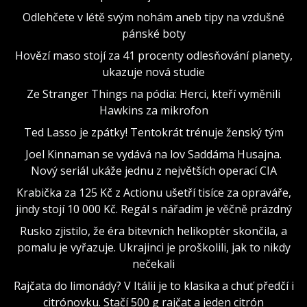
Odlehčete v létě svým nohám aneb tipy na vzdušné
pánské boty
Hovězí maso stojí za 41 procenty odlesňování planety,
ukazuje nová studie
Ze Stranger Things na pódia: Herci, kteří vyměnili
Hawkins za mikrofon
Ted Lasso je zpátky! Tentokrát trénuje ženský tým
Joel Kinnaman se vydává na lov Saddáma Husajna.
Nový seriál ukáže jednu z největších operací CIA
Krabička za 125 Kč z Actionu ušetří tisíce za opraváře,
jindy stojí 10 000 Kč. Regál s nářadím je věčně prázdný
Rusko zjistilo, že éra bitevních helikoptér skončila, a
pomalu je vyřazuje. Ukrajinci je proškolili, jak to nikdy
nečekali
Rajčata do limonády? V Itálii je to klasika a chuť předčí i
citrónovku. Stačí 500 g rajčat a jeden citrón