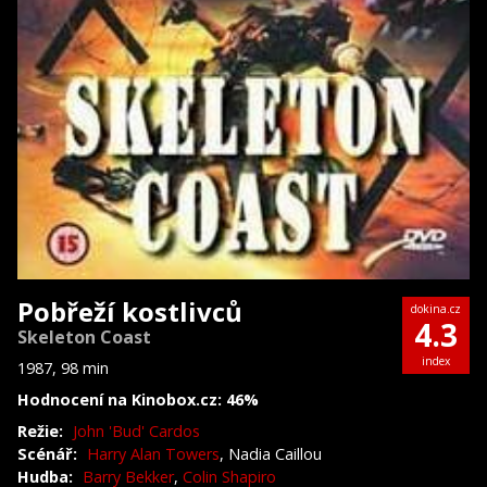
Pobřeží kostlivců
dokina.cz
4.3
Skeleton Coast
index
1987, 98 min
Hodnocení na Kinobox.cz: 46%
Režie:
John 'Bud' Cardos
Scénář:
Harry Alan Towers
, Nadia Caillou
Hudba:
Barry Bekker
,
Colin Shapiro