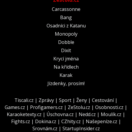
Carcassonne
Bang
Osadníci z Katanu
Monopoly
Dobble
Dixit
Krycí jména
Na křídlech
Karak
Jízdenky, prosím!
Tiscali.cz
|
Zprávy
|
Sport
|
Ženy
|
Cestování
|
Games.cz
|
Profigamers.cz
|
ZeStolu.cz
|
Osobnosti.cz
|
Karaoketexty.cz
|
Úschovna.cz
|
Nedd.cz
|
Moulík.cz
|
Fights.cz
|
Dokina.cz
|
CZhity.cz
|
Našepeníze.cz
|
Srovnám.cz
|
StartupInsider.cz