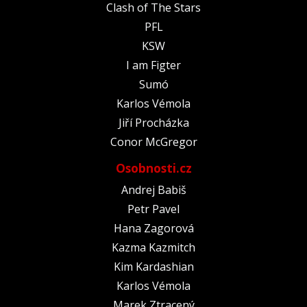
Clash of The Stars
PFL
KSW
I am Figter
Sumó
Karlos Vémola
Jiří Procházka
Conor McGregor
Osobnosti.cz
Andrej Babiš
Petr Pavel
Hana Zagorová
Kazma Kazmitch
Kim Kardashian
Karlos Vémola
Marek Ztracený