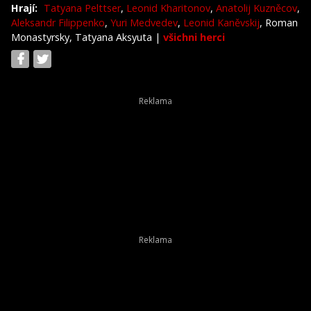
Hrají:
Tatyana Pelttser
,
Leonid Kharitonov
,
Anatolij Kuzněcov
,
Aleksandr Filippenko
,
Yuri Medvedev
,
Leonid Kaněvskij
, Roman
Monastyrsky, Tatyana Aksyuta
|
všichni herci