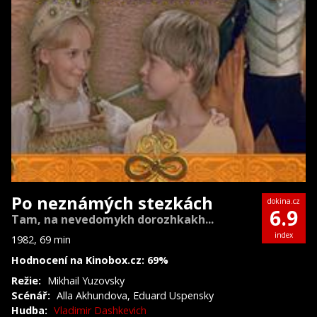
Po neznámých stezkách
dokina.cz
6.9
Tam, na nevedomykh dorozhkakh...
index
1982, 69 min
Hodnocení na Kinobox.cz: 69%
Režie:
Mikhail Yuzovsky
Scénář:
Alla Akhundova, Eduard Uspensky
Hudba:
Vladimir Dashkevich