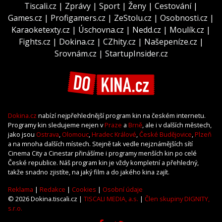
Tiscali.cz
|
Zprávy
|
Sport
|
Ženy
|
Cestování
|
Games.cz
|
Profigamers.cz
|
ZeStolu.cz
|
Osobnosti.cz
|
Karaoketexty.cz
|
Úschovna.cz
|
Nedd.cz
|
Moulík.cz
|
Fights.cz
|
Dokina.cz
|
CZhity.cz
|
Našepeníze.cz
|
Srovnám.cz
|
StartupInsider.cz
Dokina.cz
nabízí nejpřehlednější program kin na českém internetu.
Programy kin sledujeme nejen v
Praze
a
Brně
, ale i v dalších městech,
jako jsou
Ostrava
,
Olomouc
,
Hradec Králové
,
České Budějovice
,
Plzeň
a na mnoha dalších místech. Stejně tak vedle nejznámějších sítí
Cinema City a Cinestar přinášíme i programy menších kin po celé
České republice. Náš program kin je vždy kompletní a přehledný,
takže snadno zjistíte, na jaký film a do jakého kina zajít.
Reklama
|
Redakce
|
Cookies
|
Osobní údaje
© 2026 Dokina.tiscali.cz |
TISCALI MEDIA, a.s.
|
Člen skupiny DIGNITY,
s.r.o.