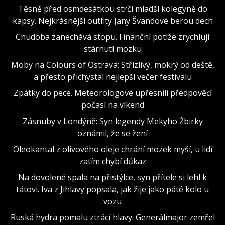
Těsně před osmdesátkou strčí mladší kolegyně do
kapsy. Nejkrásnější outfity Jany Švandové berou dech
Chudoba zanechává stopu. Finanční potíže zrychlují
stárnutí mozku
Moby na Colours of Ostrava: Střízlivý, mokrý od deště,
a přesto přichystal nejlepší večer festivalu
Zpátky do pece. Meteorologové upřesnili předpověď
počasí na víkend
Zásnuby v Londýně: Syn legendy Mekyho Žbirky
oznámil, že se žení
Oleokantal z olivového oleje chrání mozek myší, u lidí
zatím chybí důkaz
Na dovolené spala na přistýlce, syn přítele si lehl k
tátovi. Iva z Jihlavy popsala, jak žije jako páté kolo u
vozu
Ruská hydra pomalu ztrácí hlavy. Generálmajor zemřel