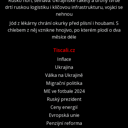
Rusko hoří, selhává. Ukrajinské rakety a drony tvrdě
drtí ruskou logistiku i klíčovou infrastrukturu, vojáci se
nehnou
Jód z lékárny chrání okurky před plísní i houbami. S
chlebem z něj vznikne hnojivo, po kterém plodí o dva
měsíce déle
Tiscali.cz
Inflace
Ukrajina
Válka na Ukrajině
Migrační politika
ME ve fotbale 2024
Ruský prezident
Ceny energií
Evropská unie
Penzijní reforma