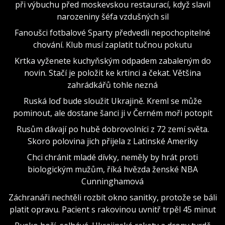
při výbuchu před moskevskou restaurací, když slavil
narozeniny šéfa vzdušných sil
Fanoušci fotbalové Sparty předvedli nepochopitelné
chování. Klub musí zaplatit tučnou pokutu
Krtka vyženete kuchyňským odpadem zabaleným do
novin. Stačí je položit ke krtinci a čekat. Většina
zahrádkářů tohle nezná
Ruská loď bude sloužit Ukrajině. Kreml se může
pominout, ale dostane šanci ji v Černém moři potopit
Rusům dávají po hubě dobrovolníci z 72 zemí světa.
Skoro polovina jich přijela z Latinské Ameriky
Chci chránit mladé dívky, neměly by hrát proti
biologickým mužům, říká hvězda ženské NBA
Cunninghamová
Záchranáři nechtěli rozbít okno sanitky, protože se báli
platit opravu. Pacient s rakovinou uvnitř trpěl 45 minut