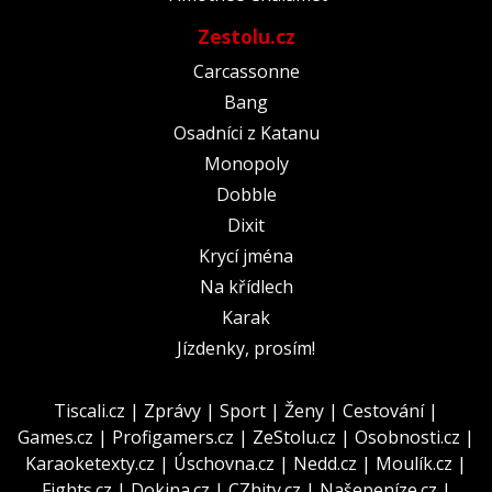
Zestolu.cz
Carcassonne
Bang
Osadníci z Katanu
Monopoly
Dobble
Dixit
Krycí jména
Na křídlech
Karak
Jízdenky, prosím!
Tiscali.cz
|
Zprávy
|
Sport
|
Ženy
|
Cestování
|
Games.cz
|
Profigamers.cz
|
ZeStolu.cz
|
Osobnosti.cz
|
Karaoketexty.cz
|
Úschovna.cz
|
Nedd.cz
|
Moulík.cz
|
Fights.cz
|
Dokina.cz
|
CZhity.cz
|
Našepeníze.cz
|