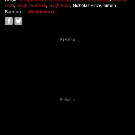
Haid
,
Hugh Quarshie
,
Hugh Ross
, Nicholas Vince, Simon
Bamford
|
všichni herci