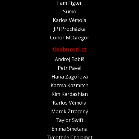
I am Figter
Sumó
Karlos Vémola
Jiří Procházka
Conor McGregor
Osobnosti.cz
Andrej Babiš
Petr Pavel
Hana Zagorová
Kazma Kazmitch
Kim Kardashian
Karlos Vémola
Marek Ztracený
Taylor Swift
Emma Smetana
Timothée Chalamet