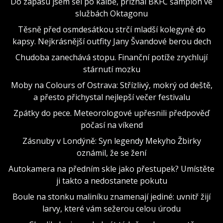
Do zápasu jsem šel po kalbě, přiznal BKFC šampion ve
službách Oktagonu
Těsně před osmdesátkou strčí mladší kolegyně do
kapsy. Nejkrásnější outfity Jany Švandové berou dech
Chudoba zanechává stopu. Finanční potíže zrychlují
stárnutí mozku
Moby na Colours of Ostrava: Střízlivý, mokrý od deště,
a přesto přichystal nejlepší večer festivalu
Zpátky do pece. Meteorologové upřesnili předpověď
počasí na víkend
Zásnuby v Londýně: Syn legendy Mekyho Žbirky
oznámil, že se žení
Autokamera na předním skle jako přestupek? Umístěte
ji takto a nedostanete pokutu
Boule na stonku maliníku znamenají jediné: uvnitř žijí
larvy, které vám sežerou celou úrodu