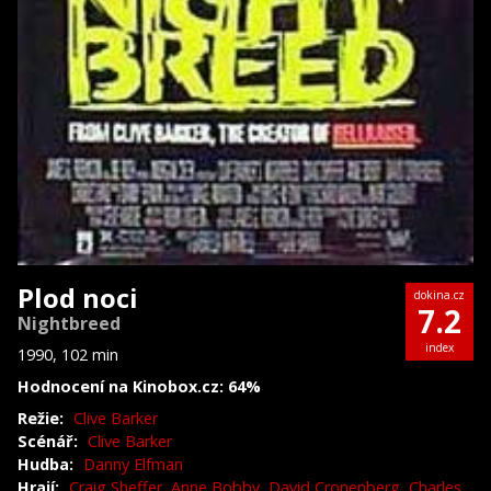
Plod noci
dokina.cz
7.2
Nightbreed
index
1990, 102 min
Hodnocení na Kinobox.cz: 64%
Režie:
Clive Barker
Scénář:
Clive Barker
Hudba:
Danny Elfman
Hrají:
Craig Sheffer
,
Anne Bobby
,
David Cronenberg
,
Charles