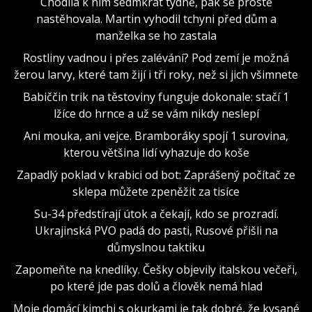
Chodila k nim sedmkrát týdně, pak se prostě
nastěhovala. Martin vyhodil tchyni před dům a
manželka se ho zastala
Rostliny vadnou i přes zalévání? Pod zemí je možná
žerou larvy, které tam žijí i tři roky, než si jich všimnete
Babiččin trik na těstoviny funguje dokonale: stačí 1
lžíce do hrnce a už se vám nikdy neslepí
Ani mouka, ani vejce. Bramboráky spojí 1 surovina,
kterou většina lidí vyhazuje do koše
Zapadlý poklad v krabici od bot: Zaprášený počítač ze
sklepa můžete zpeněžit za tisíce
Su-34 předstírají útok a čekají, kdo se prozradí.
Ukrajinská PVO padá do pasti, Rusové přišli na
důmyslnou taktiku
Zapomeňte na knedlíky. Češky objevily italskou večeři,
po které jde pas dolů a člověk nemá hlad
Moje domácí kimchi s okurkami je tak dobré, že kysané