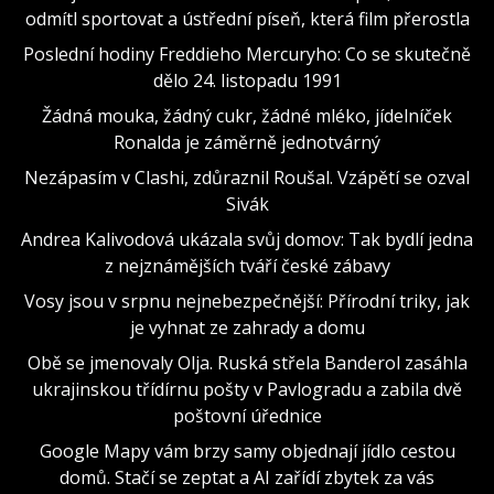
odmítl sportovat a ústřední píseň, která film přerostla
Poslední hodiny Freddieho Mercuryho: Co se skutečně
dělo 24. listopadu 1991
Žádná mouka, žádný cukr, žádné mléko, jídelníček
Ronalda je záměrně jednotvárný
Nezápasím v Clashi, zdůraznil Roušal. Vzápětí se ozval
Sivák
Andrea Kalivodová ukázala svůj domov: Tak bydlí jedna
z nejznámějších tváří české zábavy
Vosy jsou v srpnu nejnebezpečnější: Přírodní triky, jak
je vyhnat ze zahrady a domu
Obě se jmenovaly Olja. Ruská střela Banderol zasáhla
ukrajinskou třídírnu pošty v Pavlogradu a zabila dvě
poštovní úřednice
Google Mapy vám brzy samy objednají jídlo cestou
domů. Stačí se zeptat a AI zařídí zbytek za vás