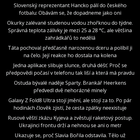
Slovenský reprezentant Hancko pálí do českého
fotbalu: Obávám se, že dopadneme jako oni
Okurky zalévané studenou vodou zhořknou do týdne.
Správná teplota zálivky je mezi 25 a 28 °C, ale většina
zahrádkářů to nedělá
Táta pochoval předčasně narozenou dceru a políbil ji
na čelo. Její reakce ho dostala na kolena
Jedna aplikace slibuje slunce, druhá déšť. Proč se
předpovědi počasí v telefonu tak liší a která má pravdu
Ostuda bývalé naděje Sparty. Brankář Heerkens
předvedl dvě nehorázné minely
Galaxy Z Fold8 Ultra stojí jmění, ale stojí za to. Po pár
hodinách člověk zjistí, že cesta zpátky neexistuje
Rusové věští zkázu Kyjeva a zvěstují raketový postup.
Ukrajinci frontu drží a nehnou se ani o metr
Ukazuje se, proč Slavia Bořila odstavila. Tělo už