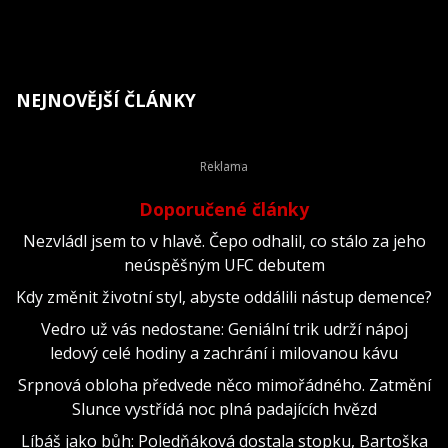
NEJNOVĚJŠÍ ČLÁNKY
Doporučené články
Nezvládl jsem to v hlavě. Čepo odhalil, co stálo za jeho
neúspěšným UFC debutem
Kdy změnit životní styl, abyste oddálili nástup demence?
Vedro už vás nedostane: Geniální trik udrží nápoj
ledový celé hodiny a zachrání i milovanou kávu
Srpnová obloha předvede něco mimořádného. Zatmění
Slunce vystřídá noc plná padajících hvězd
Líbáš jako bůh: Poledňáková dostala stopku, Bartoška